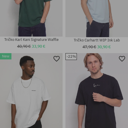
Tričko Karl Kani Signature Waffle
Tričko Carhartt WIP Ink Lab
40,90 €
33,90 €
47,90 €
30,90 €
New
-22%
Dostupné veľkosti:
Dostupné veľkosti:
M; L; XL
M; L; XL