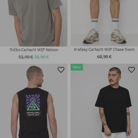
Kraťasy Carhartt WIP Chase Swim
Tričko Carhartt WIP Nelson
68,90 €
51,90 €
30,90 €
New
Dostupné veľkosti:
Dostupné veľkosti:
S; M; L; XL; XXL
S; M; L; XL; XXL