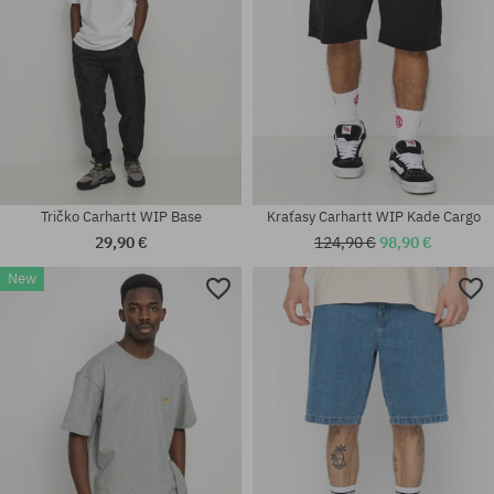
Tričko Carhartt WIP Base
Kraťasy Carhartt WIP Kade Cargo
29,90 €
124,90 €
98,90 €
New
Dostupné veľkosti:
Dostupné veľkosti:
M; L; XL; XXL
30; 31