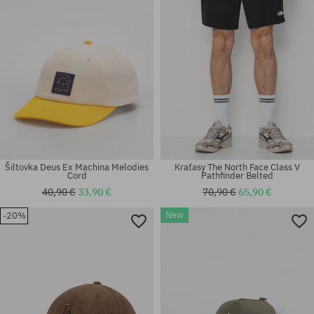
Šiltovka Deus Ex Machina Melodies
Kraťasy The North Face Class V
Cord
Pathfinder Belted
40,90 €
33,90 €
70,90 €
65,90 €
New
-20%
Dostupné veľkosti:
Dostupné veľkosti:
XS; S; M; L; XL; XXL
S; M; L; XL; XXL