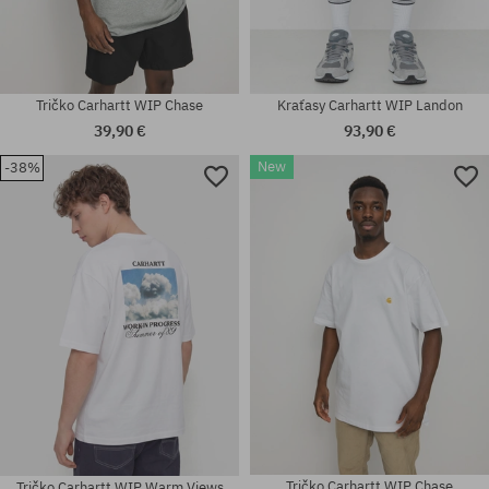
Tričko Carhartt WIP Chase
Kraťasy Carhartt WIP Landon
39,90 €
93,90 €
New
-38%
Dostupné veľkosti:
Dostupné veľkosti:
S; M; L; XL; XXL
30; 31; 33
Tričko Carhartt WIP Chase
Tričko Carhartt WIP Warm Views