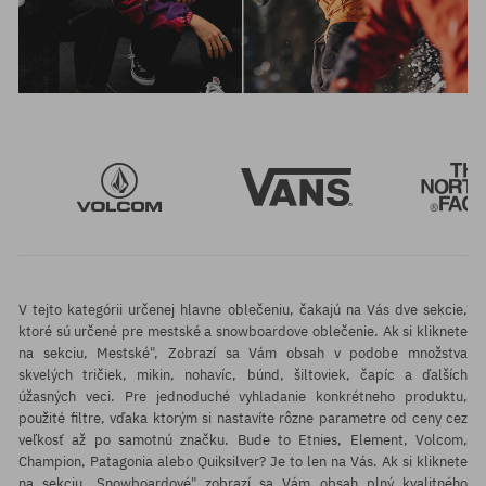
V tejto kategórii určenej hlavne oblečeniu, čakajú na Vás dve sekcie,
ktoré sú určené pre mestské a snowboardove oblečenie. Ak si kliknete
na sekciu, Mestské", Zobrazí sa Vám obsah v podobe množstva
skvelých tričiek, mikin, nohavíc, búnd, šiltoviek, čapíc a ďalších
úžasných veci. Pre jednoduché vyhladanie konkrétneho produktu,
použité filtre, vďaka ktorým si nastavíte rôzne parametre od ceny cez
veľkosť až po samotnú značku. Bude to Etnies, Element, Volcom,
Champion, Patagonia alebo Quiksilver? Je to len na Vás. Ak si kliknete
na sekciu, Snowboardové" zobrazí sa Vám obsah plný kvalitného