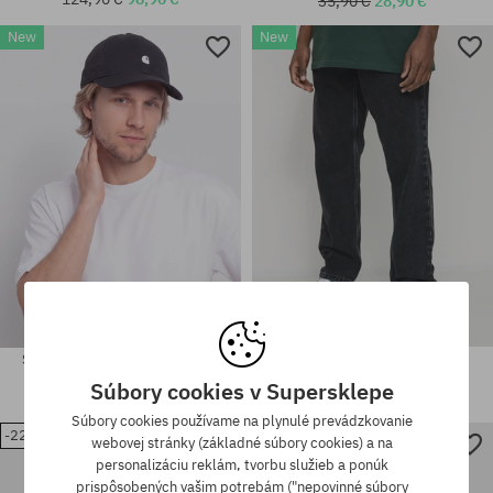
35,90 €
28,90 €
New
New
Dostupné veľkosti:
Dostupné veľkosti:
S; M; L; XL; XXL
S; M; L; XL; XXL
Nohavice Carhartt WIP Newel
Šiltovka Carhartt WIP Madison
Logo
99,90 €
Súbory cookies v Supersklepe
39,90 €
Súbory cookies používame na plynulé prevádzkovanie
-22%
webovej stránky (základné súbory cookies) a na
Dostupné veľkosti:
Dostupné veľkosti:
personalizáciu reklám, tvorbu služieb a ponúk
M; L; XL; XXL
S; M; XL
prispôsobených vašim potrebám ("nepovinné súbory