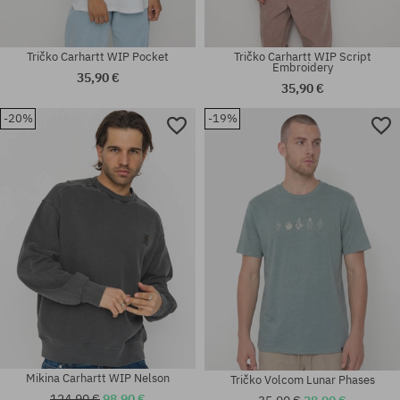
Tričko Carhartt WIP Pocket
Tričko Carhartt WIP Script
Embroidery
35,90 €
35,90 €
-20%
-19%
Dostupné veľkosti:
univerzálna veľkosť
M; XL; XXL
Mikina Carhartt WIP Nelson
Tričko Volcom Lunar Phases
124,90 €
98,90 €