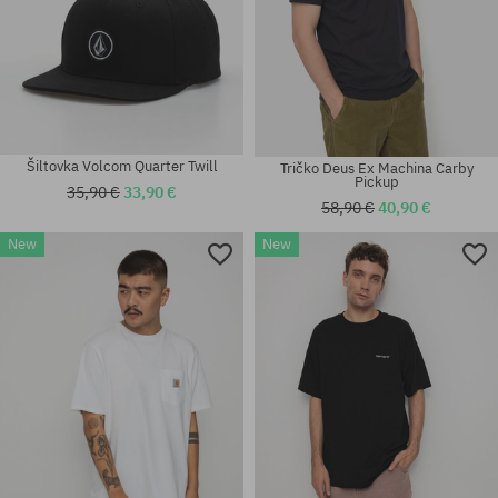
Šiltovka Volcom Quarter Twill
Tričko Deus Ex Machina Carby
Pickup
35,90 €
33,90 €
58,90 €
40,90 €
New
New
Dostupné veľkosti:
Dostupné veľkosti:
S; M; L; XL; XXL
L