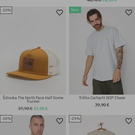
New
-10%
Dostupné veľkosti:
Dostupné veľkosti:
M
L
Šiltovka The North Face Half Dome
Tričko Carhartt WIP Chase
Trucker
39,90 €
37,90 €
33,90 €
-30%
-29%
univerzálna veľkosť
univerzálna veľkosť