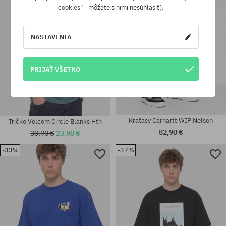
cookies" - môžete s nimi nesúhlasiť).
NASTAVENIA
PRIJAŤ VŠETKO
Kraťasy Carhartt WIP Nelson
Tričko Volcom Circle Blanks Hth
82,90 €
30,90 €
23,90 €
-33%
-37%
Dostupné veľkosti:
28; 29; 30; 32; 33; 34; 36
univerzálna veľkosť