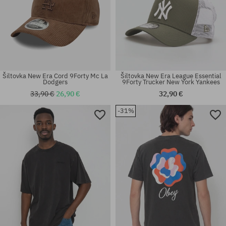
Šiltovka New Era Cord 9Forty Mc La
Šiltovka New Era League Essential
Dodgers
9Forty Trucker New York Yankees
33,90 €
26,90 €
32,90 €
-31%
Dostupné veľkosti:
univerzálna veľkosť
L; XL