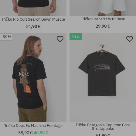
Tričko Carhartt WIP Base
Tričko Rip Curl Search Dawn Muscle
29,90 €
21,90 €
New
-30%
Dostupné veľkosti:
Dostupné veľkosti:
S; M; XL
M
Tričko Patagonia Capilene Cool
Tričko Deus Ex Machina Frontage
Stratapeaks
58,90 €
40,90 €
61,90 €