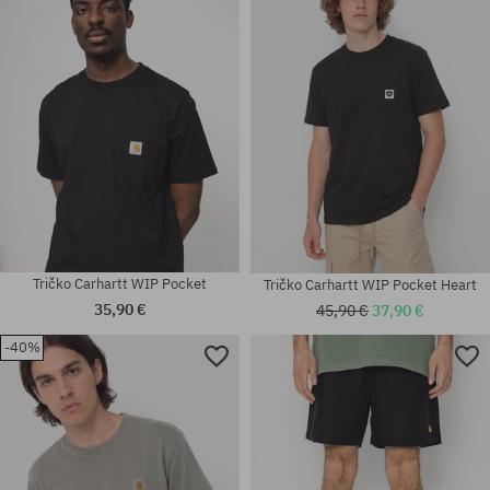
S; M; L; XL
XL; XXL
Tričko Carhartt WIP Pocket
Tričko Carhartt WIP Pocket Heart
35,90 €
45,90 €
37,90 €
-40%
univerzálna veľkosť
univerzálna veľkosť