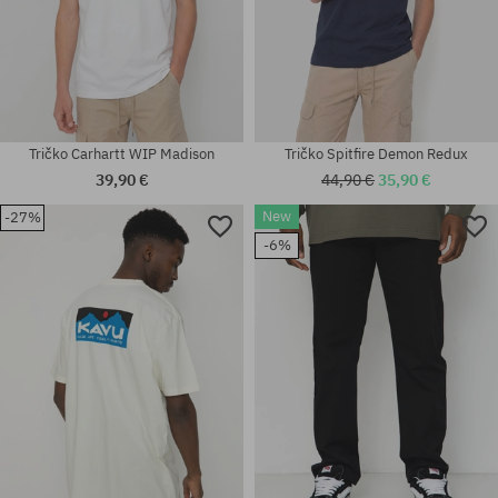
Tričko Carhartt WIP Madison
Tričko Spitfire Demon Redux
39,90 €
44,90 €
35,90 €
New
-27%
Dostupné veľkosti:
Dostupné veľkosti:
-6%
S; M; XL; XXL
M