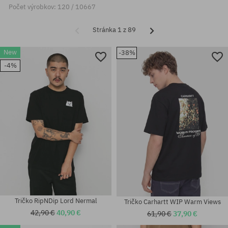
Počet výrobkov: 120 / 10667
Stránka 1 z 89
New
-38%
-4%
Tričko RipNDip Lord Nermal
Tričko Carhartt WIP Warm Views
42,90 €
40,90 €
61,90 €
37,90 €