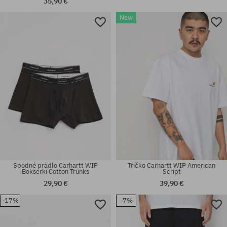
35,90 €
New
Dostupné veľkosti:
univerzálna veľkosť
S; M; XL
Spodné prádlo Carhartt WIP
Tričko Carhartt WIP American
Bokserki Cotton Trunks
Script
29,90 €
39,90 €
-17%
-7%
Dostupné veľkosti:
L-XL; S-M
univerzálna veľkosť