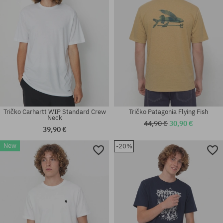
Tričko Carhartt WIP Standard Crew
Tričko Patagonia Flying Fish
Neck
44,90 €
30,90 €
39,90 €
New
-20%
Dostupné veľkosti:
Dostupné veľkosti:
32; 33; 34
XXL