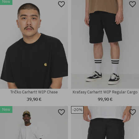
New
Tričko Carhartt WIP Chase
Kraťasy Carhartt WIP Regular Cargo
39,90 €
99,90 €
New
-20%
Dostupné veľkosti:
Dostupné veľkosti:
S; M; L; XL; XXL
M; L; XL