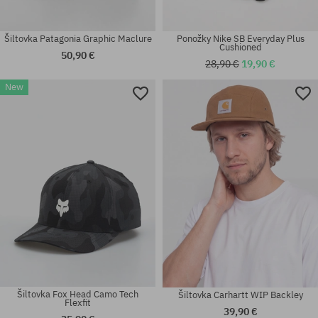
Šiltovka Patagonia Graphic Maclure
Ponožky Nike SB Everyday Plus
Cushioned
50,90 €
28,90 €
19,90 €
New
Dostupné veľkosti:
Dostupné veľkosti:
M; L; XL
XXL
Šiltovka Fox Head Camo Tech
Šiltovka Carhartt WIP Backley
Flexfit
39,90 €