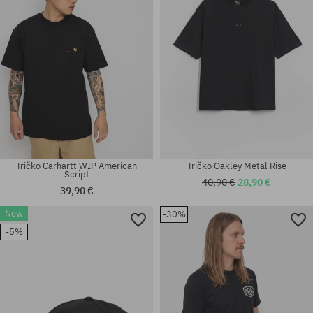
Tričko Carhartt WIP American
Tričko Oakley Metal Rise
Script
40,90 €
28,90 €
39,90 €
New
-30%
Dostupné veľkosti:
-5%
L
univerzálna veľkosť