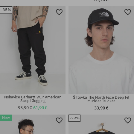
-35%
Dostupné veľkosti:
Dostupné veľkosti:
S; M; L; XL
S
Nohavice Carhartt WIP American
Šiltovka The North Face Deep Fit
Script Jogging
Mudder Trucker
95,90 €
61,90 €
33,90 €
New
-29%
Dostupné veľkosti:
Dostupné veľkosti:
M; L; XL
S; XXL