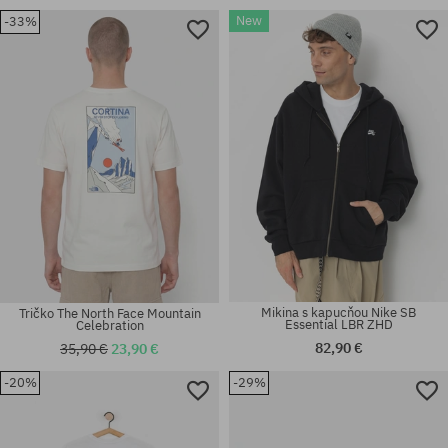
30X32; 31X32; 32X30; 32X32;
New
-33%
Dostupné veľkosti:
33X32; 33X34; 34X32; 34X34;
M; L; XL
36X34
Mikina s kapucňou Nike SB
Tričko The North Face Mountain
Essential LBR ZHD
Celebration
82,90 €
35,90 €
23,90 €
-20%
-29%
Dostupné veľkosti:
univerzálna veľkosť
L