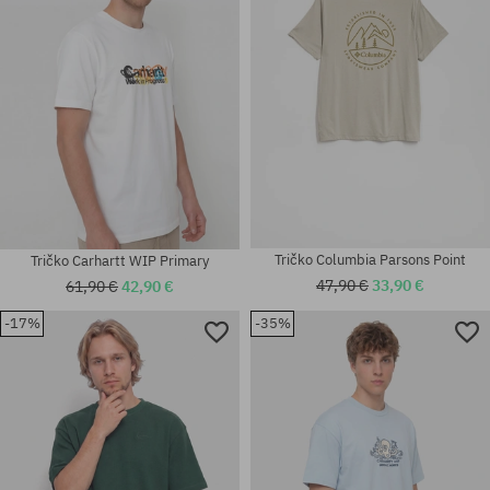
Tričko Columbia Parsons Point
Tričko Carhartt WIP Primary
47,90 €
33,90 €
61,90 €
42,90 €
-17%
-35%
Dostupné veľkosti:
univerzálna veľkosť
S; M; L; XXL