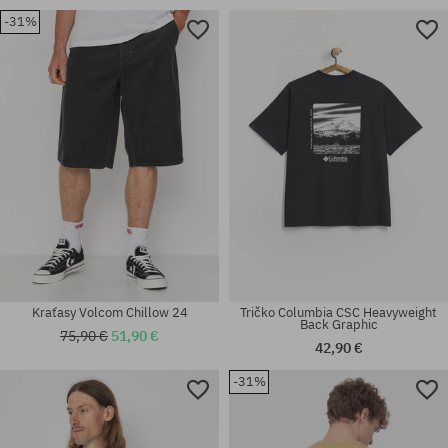
-31%
Dostupné veľkosti:
Dostupné veľkosti:
S; M; L; XL; XXL
M
Kraťasy Volcom Chillow 24
Tričko Columbia CSC Heavyweight
Back Graphic
75,90 €
51,90 €
42,90 €
-31%
Dostupné veľkosti:
univerzálna veľkosť
M; L; XL; XXL