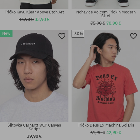
Tričko Kavu Klear Above Etch Art
Nohavice Volcom Frickin Modern
Stret
46,90 €
33,90 €
75,90 €
70,90 €
New
-30%
Dostupné veľkosti:
Dostupné veľkosti:
S; M; L; XL; XXL
M; L; XL
Šiltovka Carhartt WIP Canvas
Tričko Deus Ex Machina Solaris
Script
61,90 €
42,90 €
39,90 €
Dostupné veľkosti: