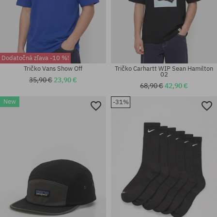
Dodatočná zľava -10 %!
Tričko Vans Show Off
Tričko Carhartt WIP Sean Hamilton
02
35,90 €
23,90 €
68,90 €
42,90 €
New
-31%
Dostupné veľkosti:
Dostupné veľkosti:
M; L; XL
XL; XXL