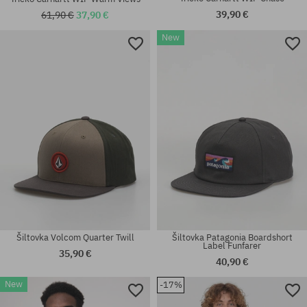
39,90 €
61,90 €
37,90 €
New
Dostupné veľkosti:
Dostupné veľkosti:
S; M; L; XL; XXL
30; 31; 32; 33; 34
Šiltovka Volcom Quarter Twill
Šiltovka Patagonia Boardshort
Label Funfarer
35,90 €
40,90 €
New
-17%
Dostupné veľkosti:
Dostupné veľkosti: