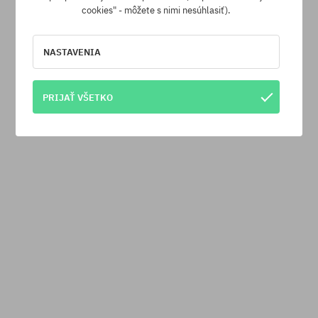
cookies" - môžete s nimi nesúhlasiť).
NASTAVENIA
PRIJAŤ VŠETKO
Tričko Fox Head 195
Tričko Fox Absolute 195
35,90 €
30,90 €
35,90 €
23,90 €
New
-33%
-6%
Dostupné veľkosti:
Dostupné veľkosti:
S; M; L; XL
M; L; XL; XXL