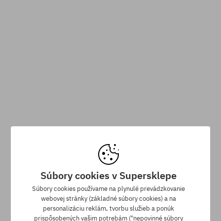
Dostupné veľkosti:
Dostupné veľkosti:
M; L; XL
M; L; XL
Tričko Fox Image Print 195
Tričko Fox Head 195
35,90 €
23,90 €
35,90 €
30,90 €
New
-33%
-13%
Súbory cookies v Supersklepe
Dostupné veľkosti:
Dostupné veľkosti:
M; XL
M; XL
Súbory cookies používame na plynulé prevádzkovanie
webovej stránky (základné súbory cookies) a na
personalizáciu reklám, tvorbu služieb a ponúk
prispôsobených vašim potrebám ("nepovinné súbory