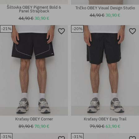
Šiltovka OBEY Pigment Bold 6
Tričko OBEY Visual Design Studio
Panel Strapback
44,90 €
30,90 €
44,90 €
30,90 €
-21%
-20%
Dostupné veľkosti:
Dostupné veľkosti:
M; XL
M; L
Kraťasy OBEY Corner
Kraťasy OBEY Easy Trail
89,90 €
70,90 €
79,90 €
63,90 €
-31%
-31%