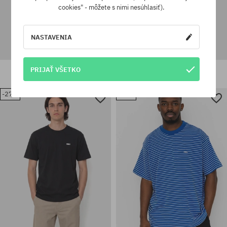
cookies" - môžete s nimi nesúhlasiť).
NASTAVENIA
Tričko OBEY Chalky Icon
Tričko OBEY Icon 89
PRIJAŤ VŠETKO
46,90 €
33,90 €
46,90 €
33,90 €
-27%
-29%
Dostupné veľkosti:
Dostupné veľkosti:
M; L; XL
M; L; XL