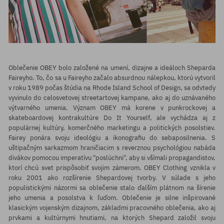
Oblečenie OBEY bolo založené na umení, dizajne a ideáloch Sheparda
Faireyho. To, čo sa u Faireyho začalo absurdnou nálepkou, ktorú vytvoril
v roku 1989 počas štúdia na Rhode Island School of Design, sa odvtedy
vyvinulo do celosvetovej streetartovej kampane, ako aj do uznávaného
výtvarného umenia. Význam OBEY má korene v punkrockovej a
skateboardovej kontrakultúre Do It Yourself, ale vychádza aj z
populárnej kultúry, komerčného marketingu a politických posolstiev.
Fairey ponára svoju ideológiu a ikonografiu do sebaposilnenia. S
uštipačným sarkazmom hraničiacim s reverznou psychológiou nabáda
divákov pomocou imperatívu "poslúchni", aby si všímali propagandistov,
ktorí chcú svet prispôsobiť svojim zámerom. OBEY Clothing vznikla v
roku 2001 ako rozšírenie Shepardovej tvorby. V súlade s jeho
populistickými názormi sa oblečenie stalo ďalším plátnom na šírenie
jeho umenia a posolstva k ľuďom. Oblečenie je silne inšpirované
klasickým vojenským dizajnom, základmi pracovného oblečenia, ako aj
prvkami a kultúrnymi hnutiami, na ktorých Shepard založil svoju