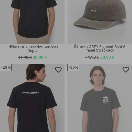
Šiltovka OBEY Pigment Bold 6
Tričko OBEY Creative Services
Panel Strapback
Dept.
44,90 €
30,90 €
44,90 €
30,90 €
-28%
-30%
Dostupné veľkosti:
Dostupné veľkosti:
M; L; XL
M; L; XL