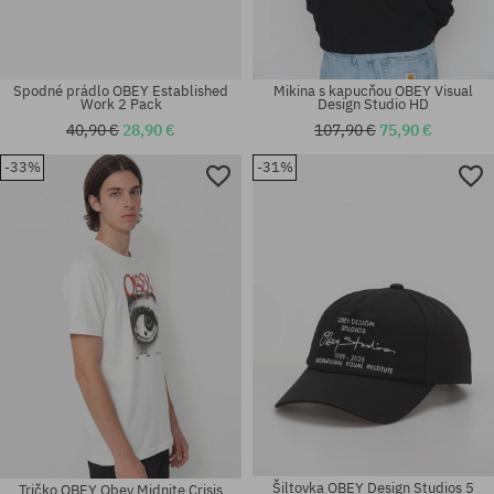
Spodné prádlo OBEY Established
Mikina s kapucňou OBEY Visual
Work 2 Pack
Design Studio HD
40,90 €
28,90 €
107,90 €
75,90 €
-33%
-31%
Dostupné veľkosti:
Dostupné veľkosti:
M; L; XL
M; XL
Šiltovka OBEY Design Studios 5
Tričko OBEY Obey Midnite Crisis