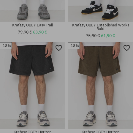
Kraťasy OBEY Easy Trail
Kraťasy OBEY Established Works
Bold
79,90 €
63,90 €
75,90 €
61,90 €
-18%
-18%
Dostupné veľkosti:
Dostupné veľkosti:
M; L; XL
L; XL
Kraťasy OBEY Horizon
Kraťasy OBEY Horizon