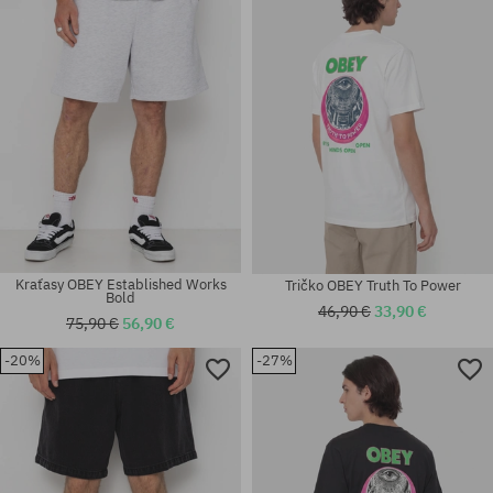
M; L
XL
Kraťasy OBEY Established Works
Tričko OBEY Truth To Power
Bold
46,90 €
33,90 €
75,90 €
56,90 €
-20%
-27%
Dostupné veľkosti:
Dostupné veľkosti:
M; L; XL
M; L; XL