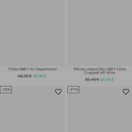
Mikina s kapucňou OBEY Cities
Tričko OBEY Art Department
Cropped HD Wmn
44,90 €
30,90 €
85,90 €
54,90 €
-28%
-37%
Dostupné veľkosti:
Dostupné veľkosti:
M; L; XL
M; L