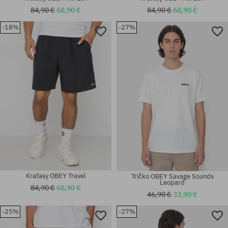
84,90 €
68,90 €
84,90 €
68,90 €
-18%
-27%
Dostupné veľkosti:
Dostupné veľkosti:
M
M; L
Kraťasy OBEY Travel
Tričko OBEY Savage Sounds
Leopard
84,90 €
68,90 €
46,90 €
33,90 €
-25%
-27%
Dostupné veľkosti:
Dostupné veľkosti: