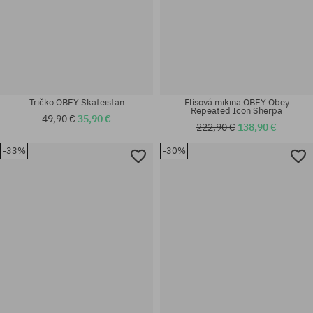
Flísová mikina OBEY Obey
Tričko OBEY Skateistan
Repeated Icon Sherpa
49,90 €
35,90 €
222,90 €
138,90 €
-33%
-30%
Dostupné veľkosti:
Dostupné veľkosti:
XS; S
M; XL