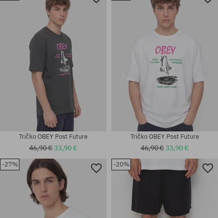
Dostupné veľkosti:
Dostupné veľkosti:
M
M; L; XL
Tričko OBEY Post Future
Tričko OBEY Post Future
46,90 €
33,90 €
46,90 €
33,90 €
-27%
-20%
Dostupné veľkosti:
Dostupné veľkosti:
M; L; XL
M; L; XL