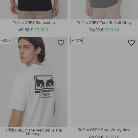
Tričko OBEY Skateistan
Tričko OBEY Time To Call Obey
49,90 €
35,90 €
54,90 €
37,90 €
-31%
-40%
Dostupné veľkosti:
univerzálna veľkosť
M; L; XL
Tričko OBEY Stop Worry Now
Tričko OBEY The Medium Is The
Message
44,90 €
26,90 €