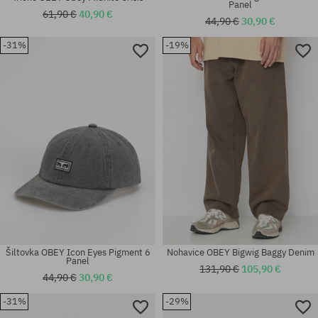
Panel
61,90 €
40,90 €
44,90 €
30,90 €
-31%
-19%
Dostupné veľkosti:
Dostupné veľkosti:
XL
M; L; XL
Šiltovka OBEY Icon Eyes Pigment 6
Nohavice OBEY Bigwig Baggy Denim
Panel
131,90 €
105,90 €
44,90 €
30,90 €
-31%
-29%
Dostupné veľkosti: