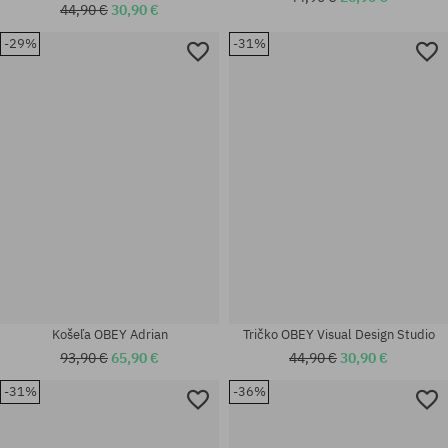
44,90 €
30,90 €
-29%
-31%
Dostupné veľkosti:
Dostupné veľkosti:
M; L
M; L
Košeľa OBEY Adrian
Tričko OBEY Visual Design Studio
93,90 €
65,90 €
44,90 €
30,90 €
-31%
-36%
Dostupné veľkosti:
Dostupné veľkosti:
M; L
XL