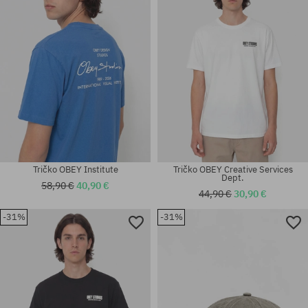
M; L
M
Tričko OBEY Institute
Tričko OBEY Creative Services
Dept.
58,90 €
40,90 €
44,90 €
30,90 €
-31%
-31%
Dostupné veľkosti:
Dostupné veľkosti:
M; L; XL
M; L; XL