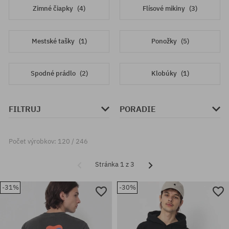
Zimné čiapky
(4)
Flísové mikiny
(3)
Mestské tašky
(1)
Ponožky
(5)
Spodné prádlo
(2)
Klobúky
(1)
FILTRUJ
PORADIE
Počet výrobkov: 120 / 246
Stránka 1 z 3
-31%
-30%