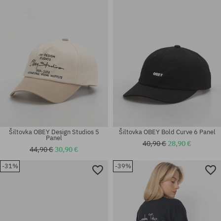
univerzálna veľkosť
XL
Šiltovka OBEY Design Studios 5
Šiltovka OBEY Bold Curve 6 Panel
Panel
40,90 €
28,90 €
44,90 €
30,90 €
-31%
-39%
Dostupné veľkosti:
univerzálna veľkosť
31; 32; 36