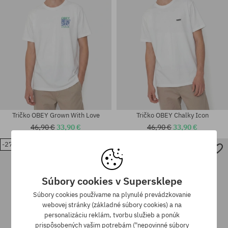
Tričko OBEY Grown With Love
Tričko OBEY Chalky Icon
46,90 €
33,90 €
46,90 €
33,90 €
-27%
-27%
Dostupné veľkosti:
Dostupné veľkosti:
M; L; XL
L
Súbory cookies v Supersklepe
Súbory cookies používame na plynulé prevádzkovanie
webovej stránky (základné súbory cookies) a na
personalizáciu reklám, tvorbu služieb a ponúk
prispôsobených vašim potrebám ("nepovinné súbory