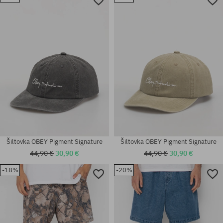
Dostupné veľkosti:
univerzálna veľkosť
M
Šiltovka OBEY Pigment Signature
Šiltovka OBEY Pigment Signature
44,90 €
30,90 €
44,90 €
30,90 €
-18%
-20%
Dostupné veľkosti:
Dostupné veľkosti:
M; L; XL
M; L; XL