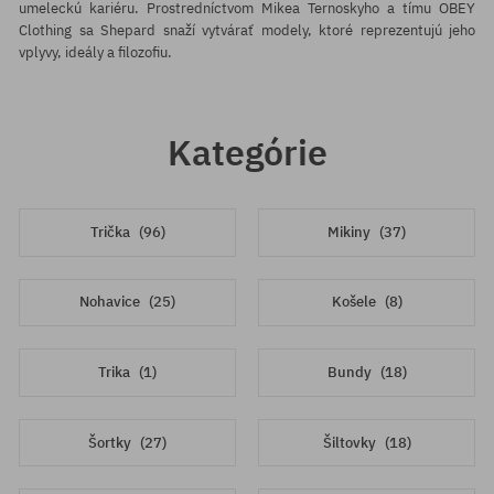
umeleckú kariéru. Prostredníctvom Mikea Ternoskyho a tímu OBEY
Clothing sa Shepard snaží vytvárať modely, ktoré reprezentujú jeho
vplyvy, ideály a filozofiu.
Kategórie
Trička
(96)
Mikiny
(37)
Nohavice
(25)
Košele
(8)
Trika
(1)
Bundy
(18)
Šortky
(27)
Šiltovky
(18)