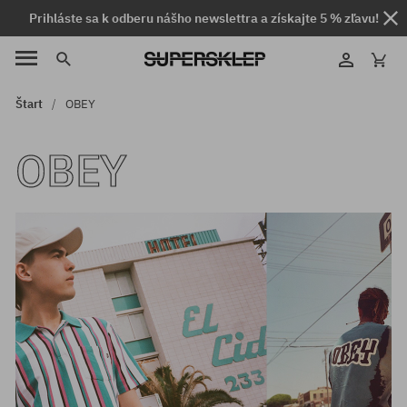
Prihláste sa k odberu nášho newslettra a získajte 5 % zľavu!
Štart
OBEY
OBEY