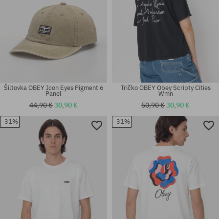
Šiltovka OBEY Icon Eyes Pigment 6
Tričko OBEY Obey Scripty Cities
Panel
Wmn
44,90 €
30,90 €
50,90 €
30,90 €
-31%
-31%
univerzálna veľkosť
univerzálna veľkosť