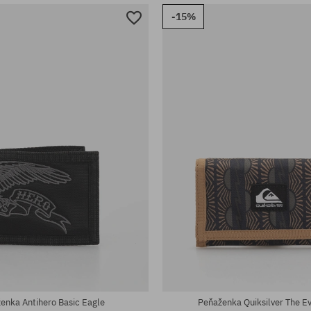
-15%
sti:
univerzálna veľkosť
enka Antihero Basic Eagle
Peňaženka Quiksilver The Ev