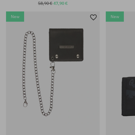
58,90 €
47,90 €
New
New
univerzálna veľkosť
univerzálna v