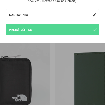
cookies" - môžete s nimi nesúhlasiť).
sti:
Dostupné veľkosti:
L
he North Face Base Camp Voyager
Peňaženka Carhartt WIP
NASTAVENIA
28,90 €
37,90 €
33,90 €
-7%
PRIJAŤ VŠETKO