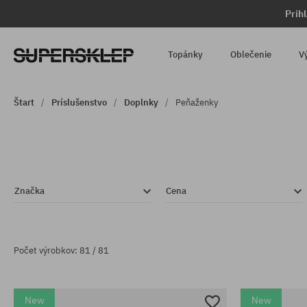
Prih
Topánky
Oblečenie
V
Štart
Príslušenstvo
Doplnky
Peňaženky
Značka
Cena
Počet výrobkov: 81 / 81
New
New