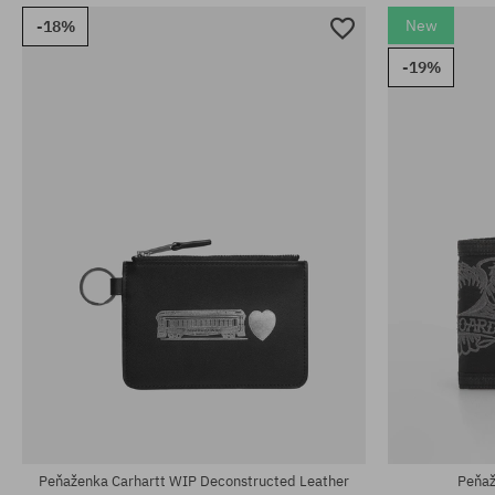
New
-18%
-19%
Dostupné veľko
univerzálna veľkosť
M; L
Peňaženka Carhartt WIP Deconstructed Leather
Peňaž