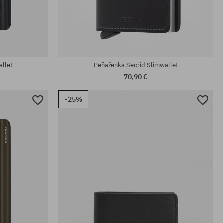
univerzálna veľkosť
allet
Peňaženka Secrid Slimwallet
70,90 €
-25%