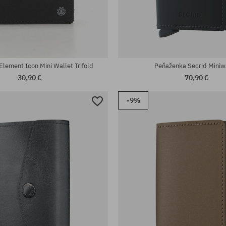
eľkosť
univerzálna veľkosť
lement Icon Mini Wallet Trifold
Peňaženka Secrid Miniw
30,90 €
70,90 €
-9%