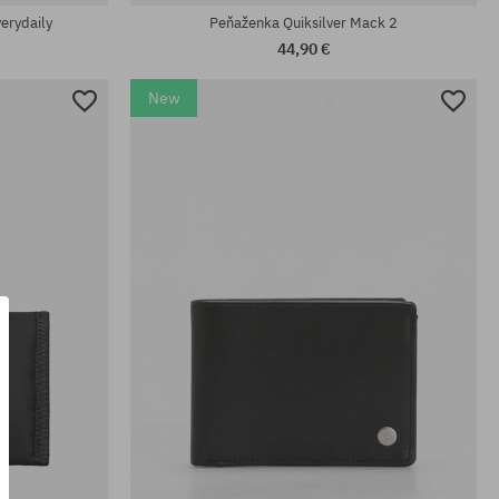
erydaily
Peňaženka Quiksilver Mack 2
44,90 €
New