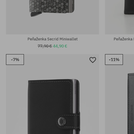
Dostupné veľkosti:
M; L
univerzálna v
Peňaženka Secrid Miniwallet
Peňaženka E
77,90 €
44,90 €
-7%
-11%