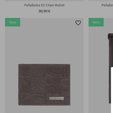
Peňaženka DC Chain Wallet
Peňažen
30,90 €
New
New