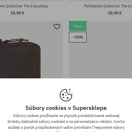
ka Quiksilver The Everydaily
Peňaženka Quiksilver The Ev
18,90 €
18,90 €
New
-10%
Súbory cookies v Supersklepe
Súbory cookies používame na plynulé prevádzkovanie webovej
stránky (základné súbory cookies) a na personalizáciu reklám, tvorbu
služieb a ponúk prispôsobených vašim potrebám ("nepovinné súbory