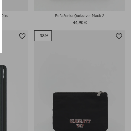
Dostupné veľkosti:
M; L
 Otis
Peňaženka Quiksilver Mack 2
44,90 €
-38%