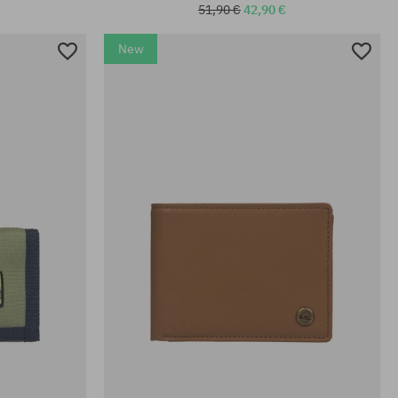
51,90 €
42,90 €
New
univerzálna veľkosť