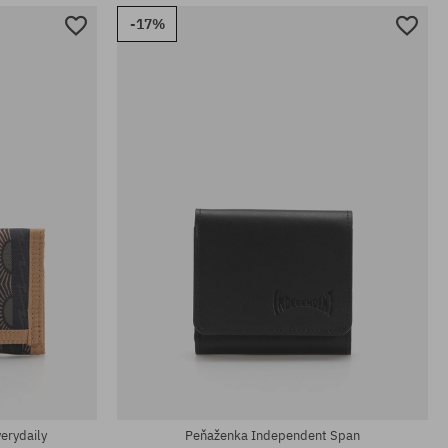
-17%
univerzálna veľkosť
erydaily
Peňaženka Independent Span