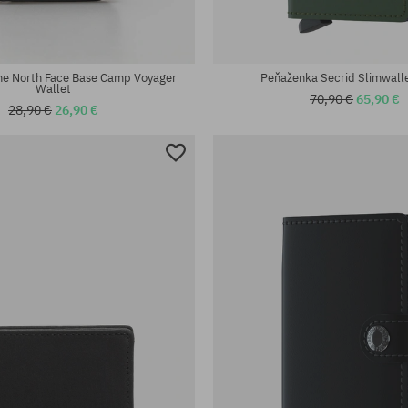
eľkosť
univerzálna veľkosť
he North Face Base Camp Voyager
Peňaženka Secrid Slimwall
Wallet
70,90 €
65,90 €
28,90 €
26,90 €