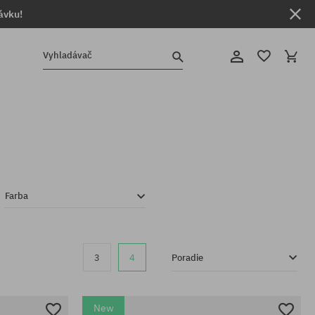
ávku!
Vyhladávač
Farba
3
4
Poradie
New