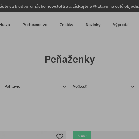
láste sa k odberu nášho newslettra a získajte 5 % zľavu na celú objedn
ýbava
Príslušenstvo
Značky
Novinky
Výpredaj
Peňaženky
Pohlavie
Veľkosť
New