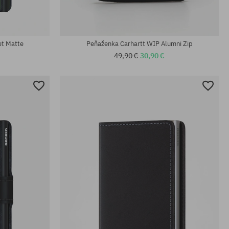
Dostupné veľkosti:
L
et Matte
Peňaženka Carhartt WIP Alumni Zip
49,90 €
30,90 €