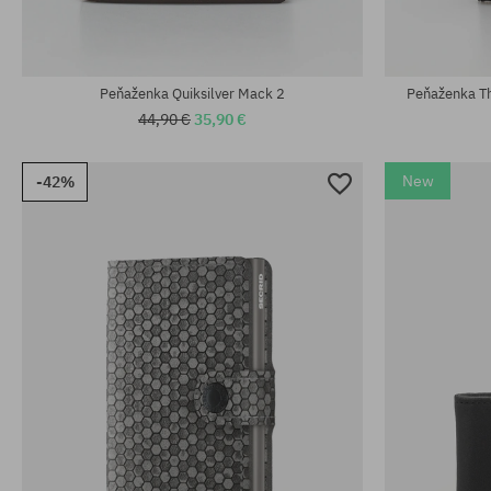
Dostupné veľkosti:
M; L
univerzálna v
Peňaženka Quiksilver Mack 2
Peňaženka T
44,90 €
35,90 €
New
-42%