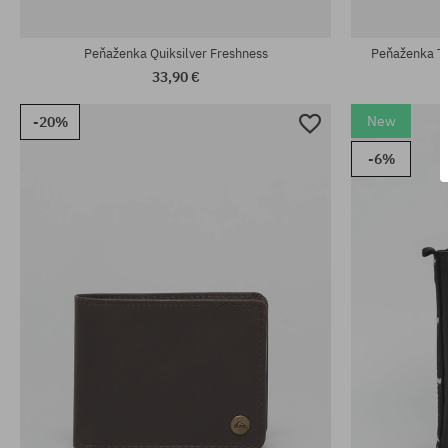
Dostupné veľko
univerzálna veľkosť
L
Peňaženka Quiksilver Freshness
Peňaženka T
33,90 €
New
-20%
-6%