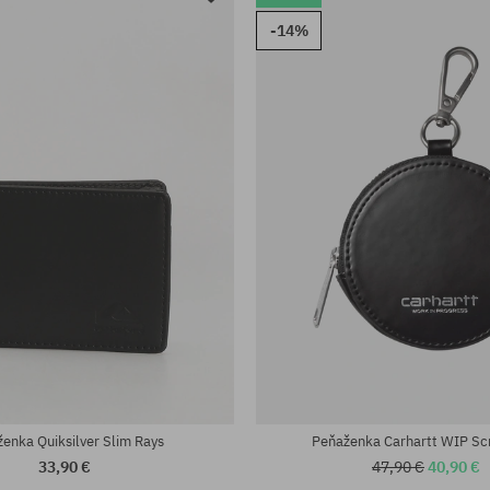
-14%
enka Quiksilver Slim Rays
Peňaženka Carhartt WIP Scr
33,90 €
47,90 €
40,90 €