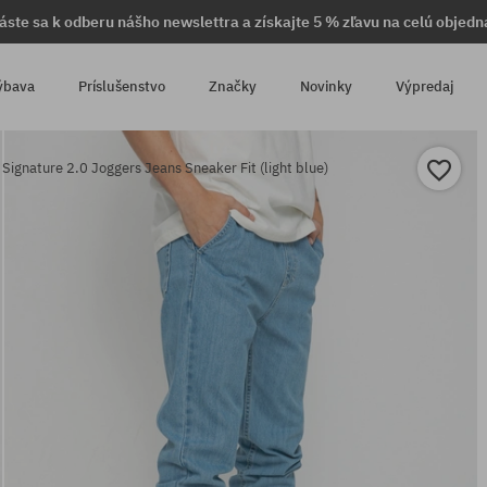
láste sa k odberu nášho newslettra a získajte 5 % zľavu na celú objedn
ýbava
Príslušenstvo
Značky
Novinky
Výpredaj
ignature 2.0 Joggers Jeans Sneaker Fit (light blue)