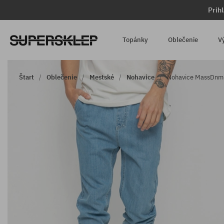
Prih
Topánky
Oblečenie
V
Štart
Oblečenie
Mestské
Nohavice
Nohavice MassDnm S