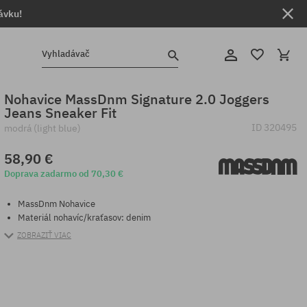
ávku!
Vyhladávač
Nohavice MassDnm Signature 2.0 Joggers
Jeans Sneaker Fit
ID
320495
modrá (light blue)
58,90 €
Doprava zadarmo od 70,30 €
MassDnm Nohavice
Materiál nohavíc/kraťasov: denim
ZOBRAZIŤ VIAC