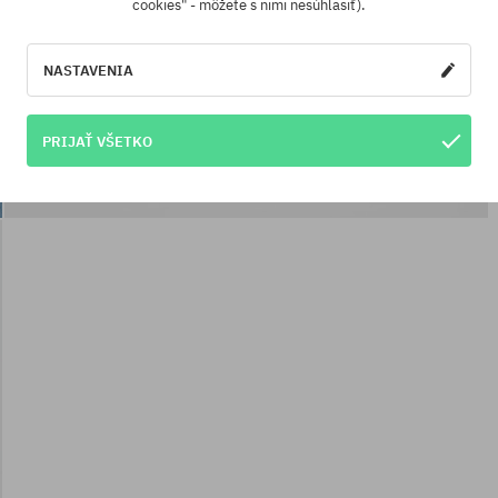
cookies" - môžete s nimi nesúhlasiť).
NASTAVENIA
PRIJAŤ VŠETKO