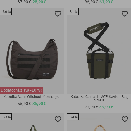
37,90 €
28,90 €
96,90 €
61,90 €
-36%
-31%
univerzálna veľkosť
univerzálna veľkosť
Dodatočná zľava -10 %!
Kabelka Vans Offshoot Messenger
Kabelka Carhartt WIP Kayton Bag
Small
56,90 €
35,90 €
72,90 €
49,90 €
-33%
-34%
univerzálna veľkosť
univerzálna veľkosť