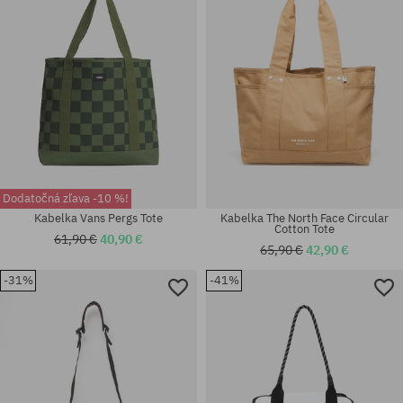
Dodatočná zľava -10 %!
Kabelka Vans Pergs Tote
Kabelka The North Face Circular
Cotton Tote
61,90 €
40,90 €
65,90 €
42,90 €
-31%
-41%
univerzálna veľkosť
univerzálna veľkosť