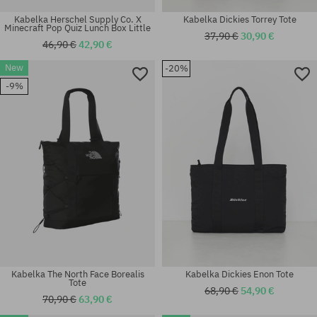
Kabelka Herschel Supply Co. X
Kabelka Dickies Torrey Tote
Minecraft Pop Quiz Lunch Box Little
37,90 €
30,90 €
46,90 €
42,90 €
New
-20%
-9%
univerzálna veľkosť
univerzálna veľkosť
Kabelka The North Face Borealis
Kabelka Dickies Enon Tote
Tote
68,90 €
54,90 €
70,90 €
63,90 €