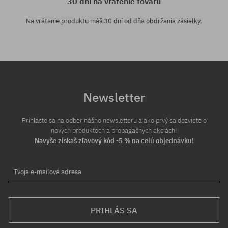
30 dní na vrátenie tovaru
Na vrátenie produktu máš 30 dní od dňa obdržania zásielky.
Newsletter
Prihláste sa na odber nášho newsletteru a ako prvý sa dozviete o
nových produktoch a propagačných akciách!
Navyše získaš zľavový kód -5 % na celú objednávku!
Tvoja e-mailová adresa
PRIHLÁS SA