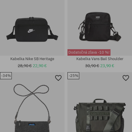
Dodatočná zľava -10 %!
Kabelka Nike SB Heritage
Kabelka Vans Bail Shoulder
28,90 €
22,90 €
30,90 €
23,90 €
-34%
-25%
univerzálna veľkosť
univerzálna veľkosť