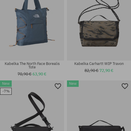
Kabelka The North Face Borealis
Kabelka Carhartt WIP Travon
Tote
82,90 €
72,90 €
70,90 €
63,90 €
New
New
-7%