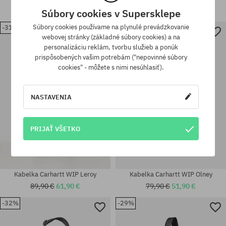
37,90 €
26,90 €
93,90 €
54,90 €
Súbory cookies v Supersklepe
Súbory cookies používame na plynulé prevádzkovanie
-31%
-35%
webovej stránky (základné súbory cookies) a na
univerzálna veľkosť
univerzálna veľkosť
personalizáciu reklám, tvorbu služieb a ponúk
prispôsobených vašim potrebám ("nepovinné súbory
cookies" - môžete s nimi nesúhlasiť).
NASTAVENIA
PRIJAŤ VŠETKO
Kabelka Carhartt WIP Leroy
Kabelka Carhartt WIP Olney
89,90 €
61,90 €
79,90 €
51,90 €
-32%
-29%
univerzálna veľkosť
univerzálna veľkosť