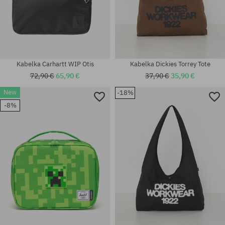
Kabelka Carhartt WIP Otis
Kabelka Dickies Torrey Tote
72,90 €
65,90 €
37,90 €
35,90 €
New
-18%
-8%
univerzálna veľkosť
univerzálna veľkosť