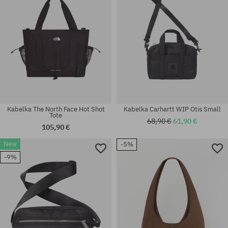
Kabelka The North Face Hot Shot
Kabelka Carhartt WIP Otis Small
Tote
68,90 €
61,90 €
105,90 €
New
-5%
-9%
univerzálna veľkosť
univerzálna veľkosť