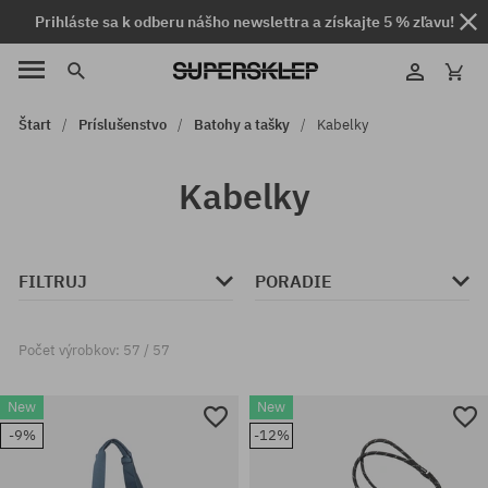
Prihláste sa k odberu nášho newslettra a získajte 5 % zľavu!
Štart
Príslušenstvo
Batohy a tašky
Kabelky
Kabelky
FILTRUJ
PORADIE
Počet výrobkov: 57 / 57
New
New
-9%
-12%