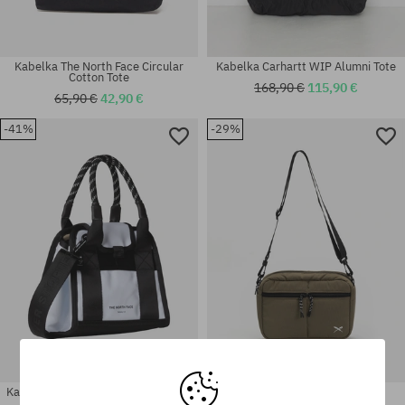
Kabelka The North Face Circular
Kabelka Carhartt WIP Alumni Tote
Cotton Tote
168,90 €
115,90 €
65,90 €
42,90 €
-41%
-29%
univerzálna veľkosť
univerzálna veľkosť
Kabelka The North Face Base Camp
Kabelka Iriedaily Ribtouch
Mini Wmn