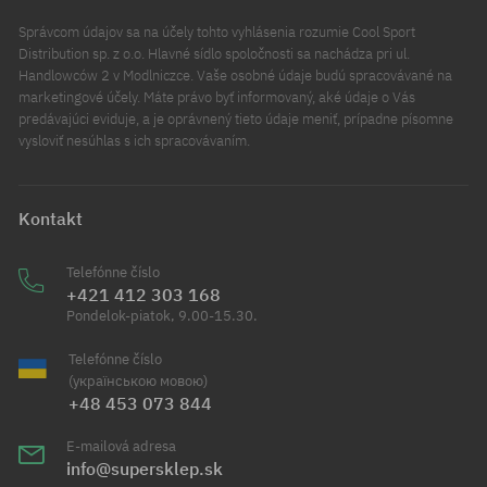
Správcom údajov sa na účely tohto vyhlásenia rozumie Cool Sport
Distribution sp. z o.o. Hlavné sídlo spoločnosti sa nachádza pri ul.
Handlowców 2 v Modlniczce. Vaše osobné údaje budú spracovávané na
marketingové účely. Máte právo byť informovaný, aké údaje o Vás
predávajúci eviduje, a je oprávnený tieto údaje meniť, prípadne písomne
vysloviť nesúhlas s ich spracovávaním.
Kontakt
Telefónne číslo
+421 412 303 168
Pondelok-piatok, 9.00-15.30.
Telefónne číslo
(українською мовою)
+48 453 073 844
E-mailová adresa
info@supersklep.sk