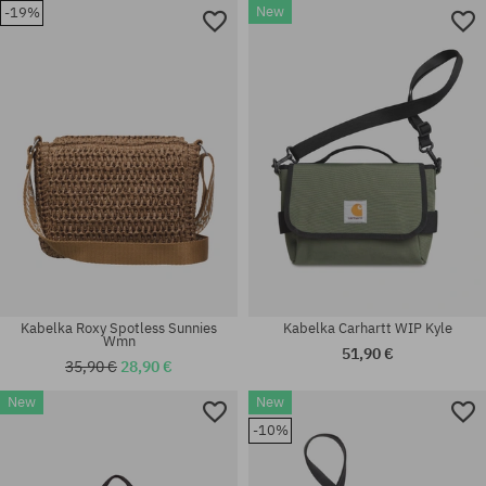
New
-19%
univerzálna veľkosť
univerzálna veľkosť
Kabelka Roxy Spotless Sunnies
Kabelka Carhartt WIP Kyle
Wmn
51,90 €
35,90 €
28,90 €
New
New
-10%
univerzálna veľkosť
univerzálna veľkosť