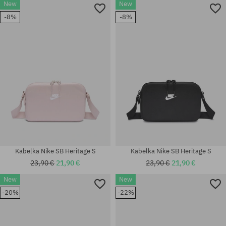
New
New
-8%
-8%
univerzálna veľkosť
univerzálna veľkosť
Kabelka Nike SB Heritage S
Kabelka Nike SB Heritage S
23,90 €
21,90 €
23,90 €
21,90 €
New
New
-20%
-22%
univerzálna veľkosť
univerzálna veľkosť