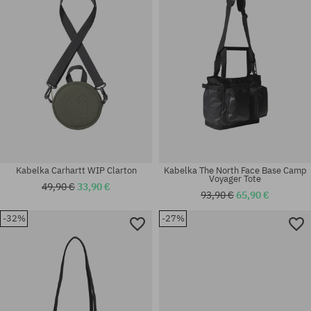
Kabelka Carhartt WIP Clarton
Kabelka The North Face Base Camp
Voyager Tote
49,90 €
33,90 €
93,90 €
65,90 €
-32%
-27%
univerzálna veľkosť
univerzálna veľkosť