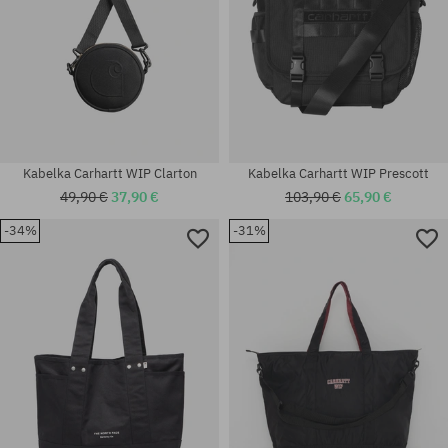
Kabelka Carhartt WIP Clarton
Kabelka Carhartt WIP Prescott
49,90 €
37,90 €
103,90 €
65,90 €
-34%
-31%
univerzálna veľkosť
univerzálna veľkosť