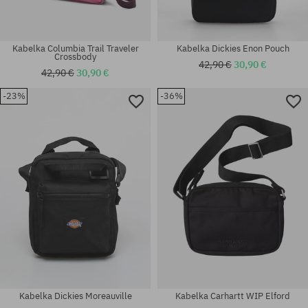
Kabelka Columbia Trail Traveler
Kabelka Dickies Enon Pouch
Crossbody
42,90 €
30,90 €
42,90 €
30,90 €
-23%
-36%
univerzálna veľkosť
univerzálna veľkosť
Kabelka Dickies Moreauville
Kabelka Carhartt WIP Elford