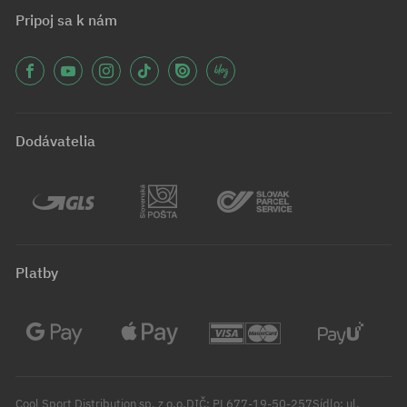
Pripoj sa k nám
Dodávatelia
Platby
Cool Sport Distribution sp. z o.o.DIČ: PL677-19-50-257Sídlo: ul.