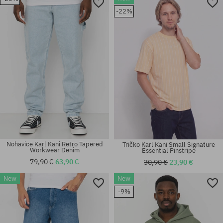
Dostupné veľkosti:
Dostupné veľkosti:
-22%
S; M; L
S; M
Nohavice Karl Kani Retro Tapered
Tričko Karl Kani Small Signature
Workwear Denim
Essential Pinstripe
79,90 €
63,90 €
30,90 €
23,90 €
New
New
Dostupné veľkosti:
Dostupné veľkosti:
-9%
S
S; M; L