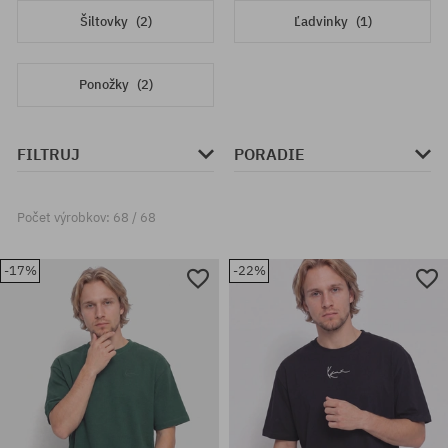
Šiltovky
(2)
Ľadvinky
(1)
Ponožky
(2)
FILTRUJ
PORADIE
Počet výrobkov: 68 / 68
-17%
-22%