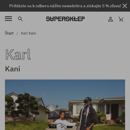
Prihláste sa k odberu nášho newslettra a získajte 5 % zľavu!
Štart
Karl Kani
Karl
Kani