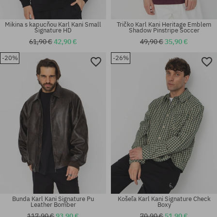
Mikina s kapucňou Karl Kani Small
Tričko Karl Kani Heritage Emblem
Signature HD
Shadow Pinstripe Soccer
61,90 €
42,90 €
49,90 €
35,90 €
-20%
-26%
univerzálna veľkosť
univerzálna veľkosť
Bunda Karl Kani Signature Pu
Košeľa Karl Kani Signature Check
Leather Bomber
Boxy
117,90 €
93,90 €
70,90 €
51,90 €