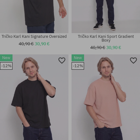
Tričko Karl Kani Signature Oversized
Tričko Karl Kani Sport Gradient
Boxy
40,90 €
30,90 €
40,90 €
30,90 €
New
New
Dostupné veľkosti:
Dostupné veľkosti:
-12%
-12%
30; 32; 34
S; M; L