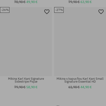
70,90 €
49,90 €
79,90 €
63,90 €
-26%
-27%
Dostupné veľkosti:
Dostupné veľkosti:
30; 32; 36
S; M; L; XL
Mikina Karl Kani Signature
Mikina s kapucňou Karl Kani Small
Sidestripe Pique
Signature Essential HD
79,90 €
58,90 €
61,90 €
44,90 €
Dostupné veľkosti:
Dostupné veľkosti:
S; M; L; XL
S; M; L; XL