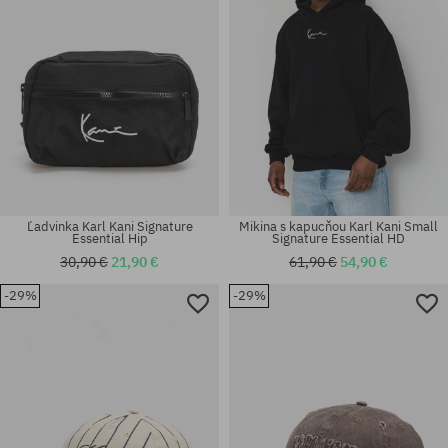
Ľadvinka Karl Kani Signature
Mikina s kapucňou Karl Kani Small
Essential Hip
Signature Essential HD
30,90 €
21,90 €
61,90 €
54,90 €
-29%
-29%
Dostupné veľkosti:
Dostupné veľkosti:
XL
S; M; L