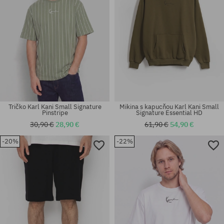
Tričko Karl Kani Small Signature
Mikina s kapucňou Karl Kani Small
Pinstripe
Signature Essential HD
30,90 €
28,90 €
61,90 €
54,90 €
-20%
-22%
Dostupné veľkosti:
Dostupné veľkosti:
30; 34; 36
S