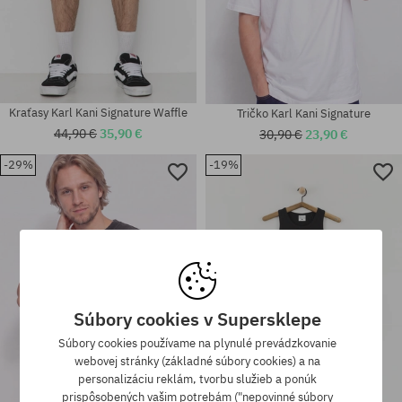
Kraťasy Karl Kani Signature Waffle
Tričko Karl Kani Signature
44,90 €
35,90 €
30,90 €
23,90 €
-29%
-19%
Dostupné veľkosti:
Dostupné veľkosti:
S; M; L; XL; XXL
S; M; L; XL
Súbory cookies v Supersklepe
Súbory cookies používame na plynulé prevádzkovanie
webovej stránky (základné súbory cookies) a na
personalizáciu reklám, tvorbu služieb a ponúk
prispôsobených vašim potrebám ("nepovinné súbory