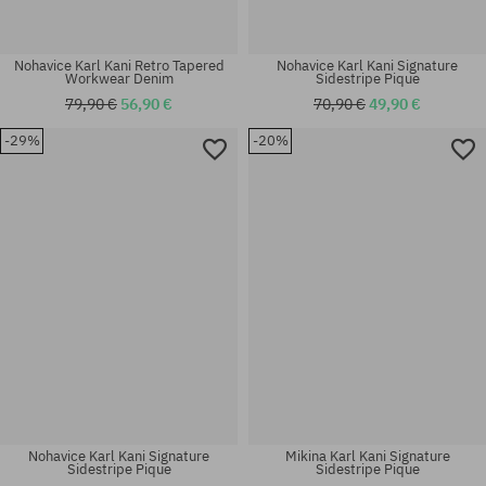
Nohavice Karl Kani Retro Tapered
Nohavice Karl Kani Signature
Workwear Denim
Sidestripe Pique
79,90 €
56,90 €
70,90 €
49,90 €
-29%
-20%
Dostupné veľkosti:
Dostupné veľkosti:
M; L
S; M; L; XL
Nohavice Karl Kani Signature
Mikina Karl Kani Signature
Sidestripe Pique
Sidestripe Pique