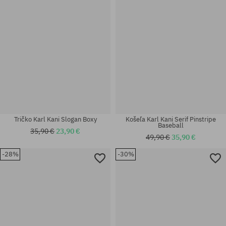
Tričko Karl Kani Slogan Boxy
Košeľa Karl Kani Serif Pinstripe
Baseball
35,90 €
23,90 €
49,90 €
35,90 €
-28%
-30%
Dostupné veľkosti:
Dostupné veľkosti:
S; M
M; L; XL