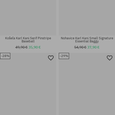
Košeľa Karl Kani Serif Pinstripe
Nohavice Karl Kani Small Signature
Baseball
Essential Baggy
49,90 €
35,90 €
54,90 €
37,90 €
-28%
-29%
Dostupné veľkosti:
Dostupné veľkosti:
S; M; L; XL
S; M; XL