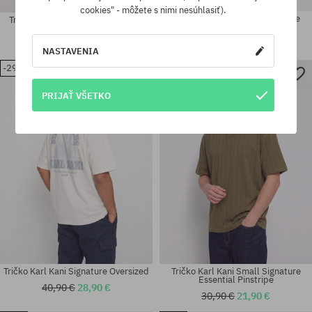
cookies" - môžete s nimi nesúhlasiť).
Tričko Karl Kani Chest Signature
Tričko Karl Kani Signature Skyline
Essential Waffle
Washed Boxy
20,90 €
16,90 €
40,90 €
28,90 €
NASTAVENIA
-29%
-29%
Dostupné veľkosti:
Dostupné veľkosti:
PRIJAŤ VŠETKO
S; L
S
Tričko Karl Kani Signature Oversized
Tričko Karl Kani Small Signature
Essential Pinstripe
40,90 €
28,90 €
30,90 €
21,90 €