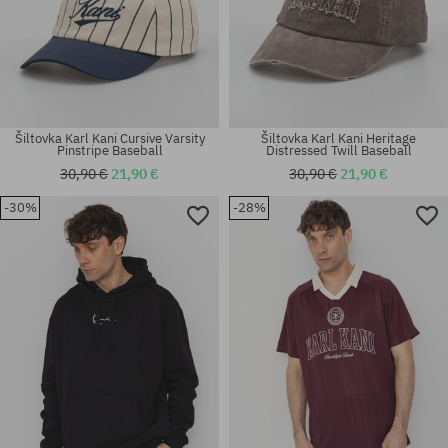
Šiltovka Karl Kani Cursive Varsity
Šiltovka Karl Kani Heritage
Pinstripe Baseball
Distressed Twill Baseball
30,90 €
21,90 €
30,90 €
21,90 €
-30%
-28%
Dostupné veľkosti:
univerzálna veľkosť
S; M; L