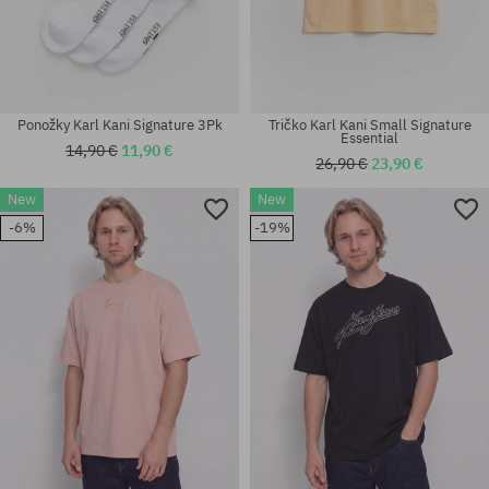
Ponožky Karl Kani Signature 3Pk
Tričko Karl Kani Small Signature
Essential
14,90 €
11,90 €
26,90 €
23,90 €
New
New
Dostupné veľkosti:
Dostupné veľkosti:
-6%
-19%
S; M; L; XL; XXL
35-38; 39-42