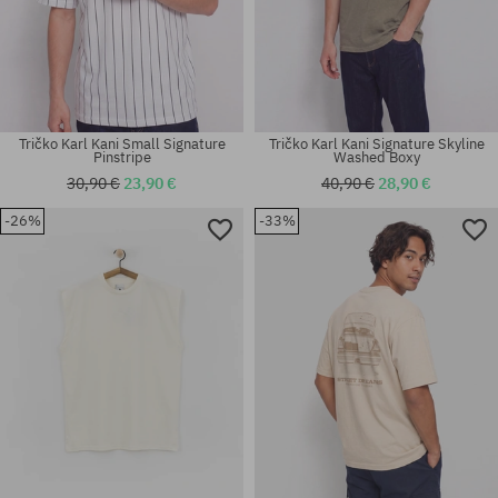
Tričko Karl Kani Small Signature
Tričko Karl Kani Signature Skyline
Pinstripe
Washed Boxy
30,90 €
23,90 €
40,90 €
28,90 €
-26%
-33%
Dostupné veľkosti:
Dostupné veľkosti:
L; XL
S