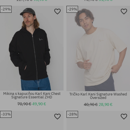
-29%
-29%
Dostupné veľkosti:
Dostupné veľkosti:
S; M; L
S; M; L; XL
Mikina s kapucňou Karl Kani Chest
Tričko Karl Kani Signature Washed
Signature Essential ZHD
Oversized
70,90 €
49,90 €
40,90 €
28,90 €
-33%
-28%
Dostupné veľkosti:
Dostupné veľkosti:
S
S; M; L; XL