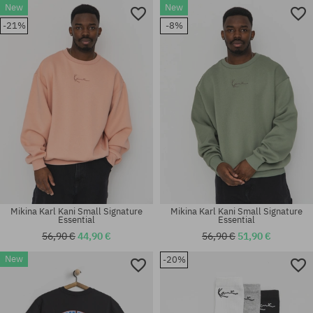
New
New
Dostupné veľkosti:
Dostupné veľkosti:
-21%
-8%
S; M; XL; XXL
S; M
Mikina Karl Kani Small Signature
Mikina Karl Kani Small Signature
Essential
Essential
56,90 €
44,90 €
56,90 €
51,90 €
New
-20%
Dostupné veľkosti:
Dostupné veľkosti:
S; M; L; XL
S; M; L; XL