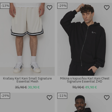
-13%
-29%
Dostupné veľkosti:
Dostupné veľkosti:
S
M; XL
Kraťasy Karl Kani Small Signature
Mikina s kapucňou Karl Kani Chest
Essential Mesh
Signature Essential ZHD
35,90 €
30,90 €
70,90 €
49,90 €
-29%
-11%
Dostupné veľkosti:
Dostupné veľkosti:
S; L
S