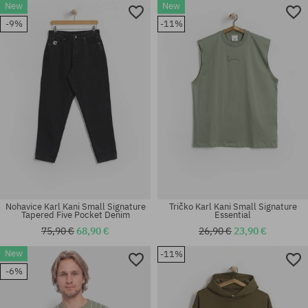
New
New
Dostupné veľkosti:
Dostupné veľkosti:
-9%
-11%
S; M; L; XL
S; M; L; XL
Nohavice Karl Kani Small Signature
Tričko Karl Kani Small Signature
Tapered Five Pocket Denim
Essential
75,90 €
68,90 €
26,90 €
23,90 €
New
-11%
Dostupné veľkosti:
Dostupné veľkosti:
-6%
S; M; L; XL
S; M; L; XL