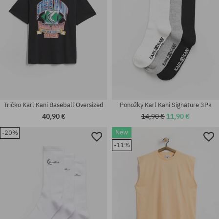
Tričko Karl Kani Baseball Oversized
Ponožky Karl Kani Signature 3Pk
40,90 €
14,90 €
11,90 €
New
-20%
Dostupné veľkosti:
Dostupné veľkosti:
-11%
S; M; L; XL
S; M; L; XL