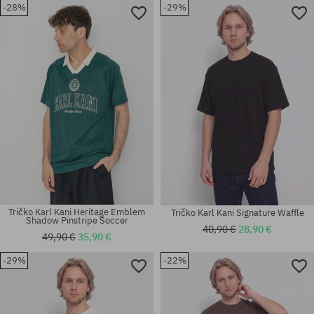
-28%
-29%
Dostupné veľkosti:
Dostupné veľkosti:
L
S; M; L
Tričko Karl Kani Heritage Emblem
Tričko Karl Kani Signature Waffle
Shadow Pinstripe Soccer
40,90 €
28,90 €
49,90 €
35,90 €
-29%
-22%
Dostupné veľkosti:
Dostupné veľkosti:
M; L
S; M; L; XL