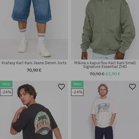
Kraťasy Karl Kani Jeans Denim Jorts
Mikina s kapucňou Karl Kani Small
Signature Essential ZHD
70,90 €
70,90 €
63,90 €
New
New
Dostupné veľkosti:
Dostupné veľkosti:
-24%
-24%
30; 32; 34; 36
S; M; L; XL; XXL