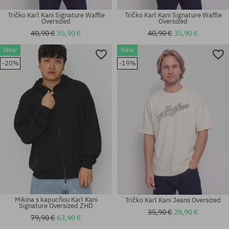
Tričko Karl Kani Signature Waffle
Tričko Karl Kani Signature Waffle
Oversized
Oversized
40,90 €
35,90 €
40,90 €
35,90 €
New
New
Dostupné veľkosti:
Dostupné veľkosti:
-20%
-19%
S; M; L
S; M; L; XL; XXL
Mikina s kapucňou Karl Kani
Tričko Karl Kani Jeans Oversized
Signature Oversized ZHD
35,90 €
28,90 €
79,90 €
63,90 €