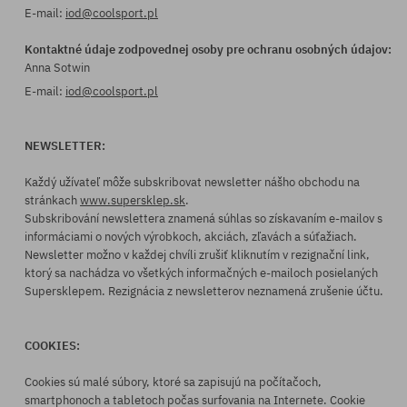
E-mail:
iod@coolsport.pl
Kontaktné údaje zodpovednej osoby pre ochranu osobných údajov:
Anna Sotwin
E-mail:
iod@coolsport.pl
NEWSLETTER:
Každý užívateľ môže subskribovat newsletter nášho obchodu na
stránkach
www.supersklep.sk
.
Subskribování newslettera znamená súhlas so získavaním e-mailov s
informáciami o nových výrobkoch, akciách, zľavách a súťažiach.
Newsletter možno v každej chvíli zrušiť kliknutím v rezignační link,
ktorý sa nachádza vo všetkých informačných e-mailoch posielaných
Supersklepem. Rezignácia z newsletterov neznamená zrušenie účtu.
COOKIES:
Cookies sú malé súbory, ktoré sa zapisujú na počítačoch,
smartphonoch a tabletoch počas surfovania na Internete. Cookie