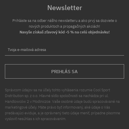
Newsletter
Prihláste sa na odber nášho newsletteru a ako prvý sa dozviete o
nových produktoch a propagačných akciách!
Navyše získaš zľavový kód -5 % na celú objednávku!
Tvoja e-mailová adresa
PRIHLÁS SA
Správcom údajov sa na účely tohto vyhlásenia rozumie Cool Sport
Distribution sp. z o.o. Hlavné sídlo spoločnosti sa nachádza pri ul.
Handlowców 2 v Modlniczce. Vaše osobné údaje budú spracovávané na
marketingové účely. Máte právo byť informovaný, aké údaje o Vás
predávajúci eviduje, a je oprávnený tieto údaje meniť, prípadne písomne
vysloviť nesúhlas s ich spracovávaním.