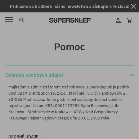
Prihláste sa k odberu nášho newslettra a získajte 5 % zľavu!
Pomoc
Ochrana osobných údajov
Majiteľom a administrátorom stránok
www.supersklep.sk
je podnik
Cool Sport Distribution sp. z o.o., ktorý sídli v ulici Handlowców 2,
32-085 Modlniczka. Tento podnik bol zapísaný do obchodného
registra (pod číslom KRS: 0001179986 Sądu Rejonowego dla
Krakowa - Śródmieście w Krakowie, XI Wydział Gospodarczy
Krajowego Rejestr Sądowniczego) dňa 10.01.2002 roka.
OSOBNÉ ÚDAJE :