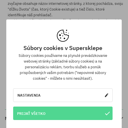
zvyčajne obsahuje názov internetovej stránky, z ktorej pochádza, svoju
"dĺžku života" (čas, ktorý Cookie existuje) a tiež číslo, ktoré
identifikuje náš prehliadač.
Cookies nie sú škodlivé ani pre počítače ani pre uschovávané na nich
dáta.
Štandardné nastavenie prehliadača zvyčajne dovoľuje využívanie
Cookies bez žiadneho obmedzenia. Užívateľ môže v každej chvíli
meniť rozsah a pravidlá využívania súborov Cookies prostredníctvom
Súbory cookies v Supersklepe
zmien v prehliadači.
Súbory cookies používame na plynulé prevádzkovanie
Vyššie uvedená Politika ochrany súkromia stanovuje autorské dielo v
webovej stránky (základné súbory cookies) a na
súlade so Zákonom o autorskom práve a právach súvisiacich.
personalizáciu reklám, tvorbu služieb a ponúk
Zakazujeme kopírovanie a rozširovanie textov Politiky ochrany
prispôsobených vašim potrebám ("nepovinné súbory
súkromia za komerčným účelom.
cookies" - môžete s nimi nesúhlasiť).
NASTAVENIA
PRIJAŤ VŠETKO
Nákup cez internet? Nie je nič jednoduchšie