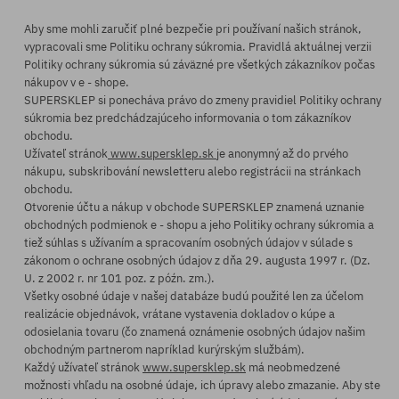
Aby sme mohli zaručiť plné bezpečie pri používaní našich stránok,
vypracovali sme Politiku ochrany súkromia. Pravidlá aktuálnej verzii
Politiky ochrany súkromia sú záväzné pre všetkých zákazníkov počas
nákupov v e - shope.
SUPERSKLEP si ponecháva právo do zmeny pravidiel Politiky ochrany
súkromia bez predchádzajúceho informovania o tom zákazníkov
obchodu.
Užívateľ stránok
www.supersklep.sk
je anonymný až do prvého
nákupu, subskribování newsletteru alebo registrácii na stránkach
obchodu.
Otvorenie účtu a nákup v obchode SUPERSKLEP znamená uznanie
obchodných podmienok e - shopu a jeho Politiky ochrany súkromia a
tiež súhlas s užívaním a spracovaním osobných údajov v súlade s
zákonom o ochrane osobných údajov z dňa 29. augusta 1997 r. (Dz.
U. z 2002 r. nr 101 poz. z późn. zm.).
Všetky osobné údaje v našej databáze budú použité len za účelom
realizácie objednávok, vrátane vystavenia dokladov o kúpe a
odosielania tovaru (čo znamená oznámenie osobných údajov našim
obchodným partnerom napríklad kurýrským službám).
Každý užívateľ stránok
www.supersklep.sk
má neobmedzené
možnosti vhľadu na osobné údaje, ich úpravy alebo zmazanie. Aby ste