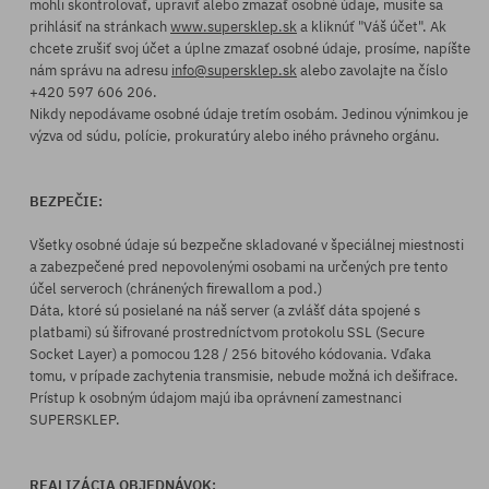
mohli skontrolovať, upraviť alebo zmazať osobné údaje, musíte sa
prihlásiť na stránkach
www.supersklep.sk
a kliknúť "Váš účet". Ak
chcete zrušiť svoj účet a úplne zmazať osobné údaje, prosíme, napíšte
nám správu na adresu
info@supersklep.sk
alebo zavolajte na číslo
+420 597 606 206.
Nikdy nepodávame osobné údaje tretím osobám. Jedinou výnimkou je
výzva od súdu, polície, prokuratúry alebo iného právneho orgánu.
BEZPEČIE:
Všetky osobné údaje sú bezpečne skladované v špeciálnej miestnosti
a zabezpečené pred nepovolenými osobami na určených pre tento
účel serveroch (chránených firewallom a pod.)
Dáta, ktoré sú posielané na náš server (a zvlášť dáta spojené s
platbami) sú šifrované prostredníctvom protokolu SSL (Secure
Socket Layer) a pomocou 128 / 256 bitového kódovania. Vďaka
tomu, v prípade zachytenia transmisie, nebude možná ich dešifrace.
Prístup k osobným údajom majú iba oprávnení zamestnanci
SUPERSKLEP.
REALIZÁCIA OBJEDNÁVOK: