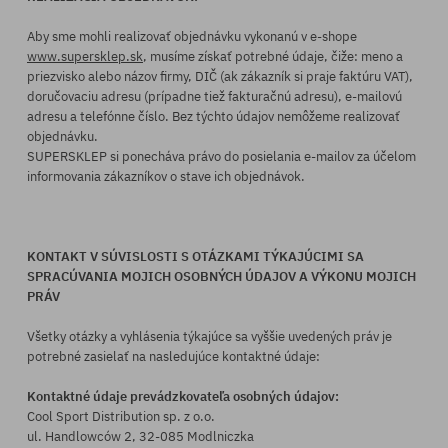
Aby sme mohli realizovať objednávku vykonanú v e-shope
www.supersklep.sk
, musíme získať potrebné údaje, čiže: meno a
priezvisko alebo názov firmy, DIČ (ak zákazník si praje faktúru VAT),
doručovaciu adresu (prípadne tiež fakturačnú adresu), e-mailovú
adresu a telefónne číslo. Bez týchto údajov nemôžeme realizovať
objednávku.
SUPERSKLEP si ponecháva právo do posielania e-mailov za účelom
informovania zákazníkov o stave ich objednávok.
KONTAKT V SÚVISLOSTI S OTÁZKAMI TÝKAJÚCIMI SA
SPRACÚVANIA MOJICH OSOBNÝCH ÚDAJOV A VÝKONU MOJICH
PRÁV
Všetky otázky a vyhlásenia týkajúce sa vyššie uvedených práv je
potrebné zasielať na nasledujúce kontaktné údaje:
Kontaktné údaje prevádzkovateľa osobných údajov:
Cool Sport Distribution sp. z o.o.
ul. Handlowców 2, 32-085 Modlniczka