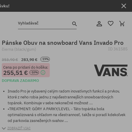
ávku!
Vyhladávač
Pánske Obuv na snowboard Vans Invado Pro
ID
361585
čierna (black/gum)
353,90 €
283,90 €
-19%
Cena po pridaní do košíka:
255,51 €
-10%
DOPRAVA ZADARMO
Invado Pro je vybavený celým radom inovatívnych funkcií a prvkov,
ktoré z neho robia jednu z najvšestrannejších snowboardových
topánok. Kombinuje v sebe nekonečné možnost ...
•TREATMENT: GÓRY A PARKY/LEVEL - Táto topánka bola
optimalizovaná s ohľadom na všestrannosť, takže si poradí kdekoľvek
od parkovóa zasnežených svahov ...
ZOBRAZIŤ VIAC