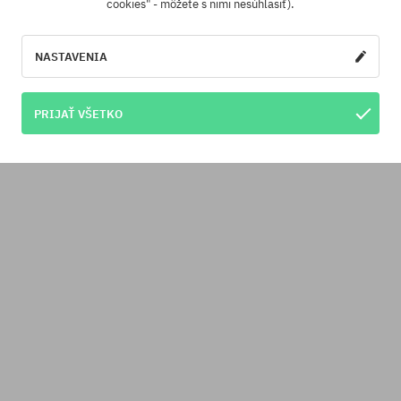
cookies" - môžete s nimi nesúhlasiť).
NASTAVENIA
PRIJAŤ VŠETKO