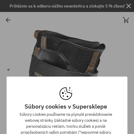
Prihláste sa k odberu nášho newslettra a získajte 5 % zľavu!
Súbory cookies v Supersklepe
Súbory cookies používame na plynulé prevádzkovanie
webovej stránky (základné súbory cookies) a na
personalizáciu reklám, tvorbu služieb a ponúk
prispôsobených vašim potrebám ("nepovinné súbory