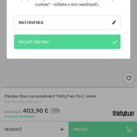
cookies" - môžete s nimi nesúhlasiť).
NASTAVENIA
PRIJAŤ VŠETKO
Pánske Obuv na snowboard ThirtyTwo Tm 2 Jones
čierna (black/brown)
403,90 €
-19%
499,90 €
DOPRAVA ZADARMO
VEĽKOSŤ
PRIDAŤ