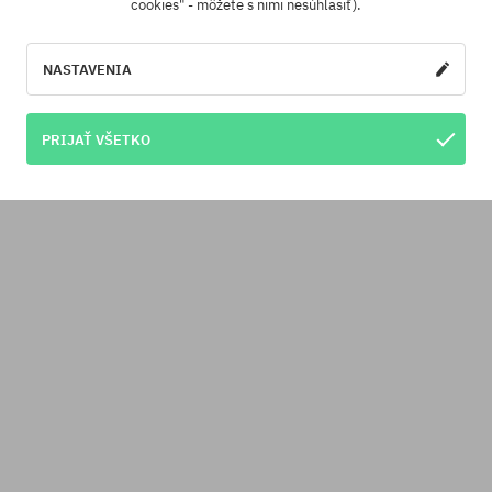
cookies" - môžete s nimi nesúhlasiť).
NASTAVENIA
PRIJAŤ VŠETKO