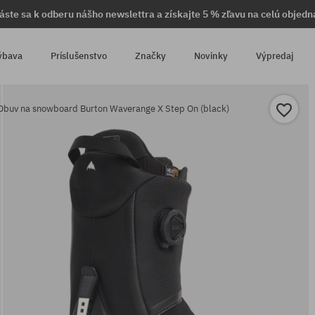
láste sa k odberu nášho newslettra a získajte 5 % zľavu na celú objedn
ýbava
Príslušenstvo
Značky
Novinky
Výpredaj
Obuv na snowboard Burton Waverange X Step On (black)