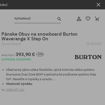
ávku!
Vyhladávač
Pánske Obuv na snowboard Burton
Waverange X Step On
ID
361162
čierna (black)
393,90 €
-19%
490,90 €
DOPRAVA ZADARMO
Všestranný výkon vďaka flexibilite, úplná kontrola vďaka systému
šnurovania Dual-Zone BOA® a jednoduché používanie systému Step
On®. Nasaďte si topánky a vyrazte ...
Vlastnosti výrobku
ZOBRAZIŤ VIAC