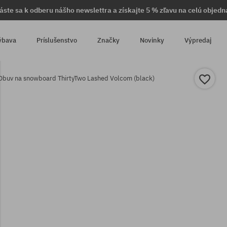
láste sa k odberu nášho newslettra a získajte 5 % zľavu na celú objedn
ýbava
Príslušenstvo
Značky
Novinky
Výpredaj
Obuv na snowboard ThirtyTwo Lashed Volcom (black)