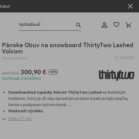
ávku!
Vyhladávač
Pánske Obuv na snowboard ThirtyTwo Lashed
Volcom
ID
364935
čierna (black)
300,90 €
-18%
369,90 €
DOPRAVA ZADARMO
Snowboardové topánky Volcom ThirtyTwo Lashed
sú ikonickým
modelom, ktorý je už roky ústredným prvkom kolekcie tejto značky.
Verzia s podpisom Volcom komb ...
Vlastnosti výrobku
.
ZOBRAZIŤ VIAC