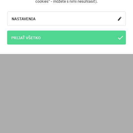
cookies" - môžete s nimi nesúhlasiť).
NASTAVENIA
PRIJAŤ VŠETKO