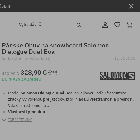
ávku!
Vyhladávač
Pánske Obuv na snowboard Salomon
Dialogue Dual Boa
ID
365666
šedá (steel grey/sedona)
328,90 €
-19%
410,90 €
DOPRAVA ZADARMO
Model
Salomon Dialogue Dual Boa
je vlajkovou loďou francúzskej
značky, vytvorenou pre jazdcov, ktorí hľadajú všestrannosť a presnosť.
Vďaka strednému fle ...
Vlastnosti produktu
ZOBRAZIŤ VIAC