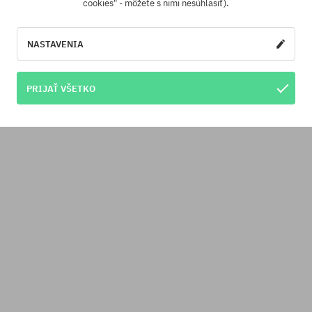
cookies" - môžete s nimi nesúhlasiť).
NASTAVENIA
PRIJAŤ VŠETKO