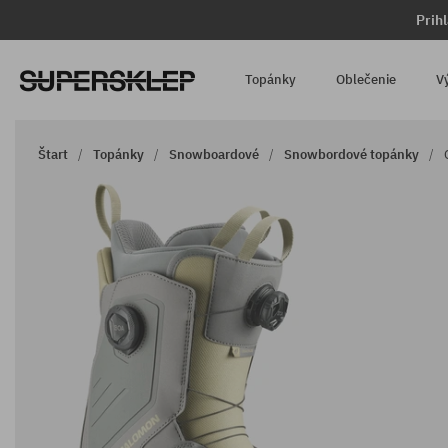
Prih
Topánky
Oblečenie
V
Štart
Topánky
Snowboardové
Snowbordové topánky