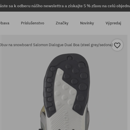
láste sa k odberu nášho newslettra a získajte 5 % zľavu na celú objedn
ýbava
Príslušenstvo
Značky
Novinky
Výpredaj
Obuv na snowboard Salomon Dialogue Dual Boa (steel grey/sedona)