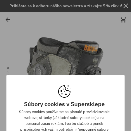
Prihláste sa k odberu nášho newslettra a získajte 5 % zľavu!
Súbory cookies v Supersklepe
Súbory cookies používame na plynulé prevádzkovanie
webovej stránky (základné súbory cookies) a na
personalizáciu reklám, tvorbu služieb a ponúk
prispôsobených vašim potrebám ("nepovinné súbory