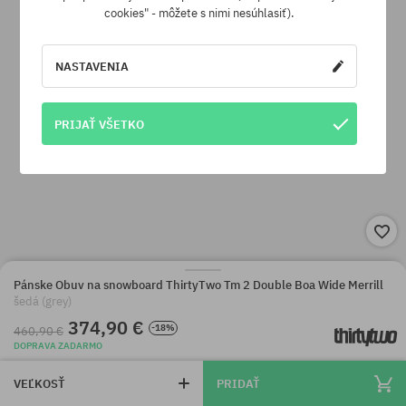
cookies" - môžete s nimi nesúhlasiť).
NASTAVENIA
PRIJAŤ VŠETKO
Pánske Obuv na snowboard ThirtyTwo Tm 2 Double Boa Wide Merrill
šedá (grey)
374,90 €
-18%
460,90 €
DOPRAVA ZADARMO
VEĽKOSŤ
PRIDAŤ