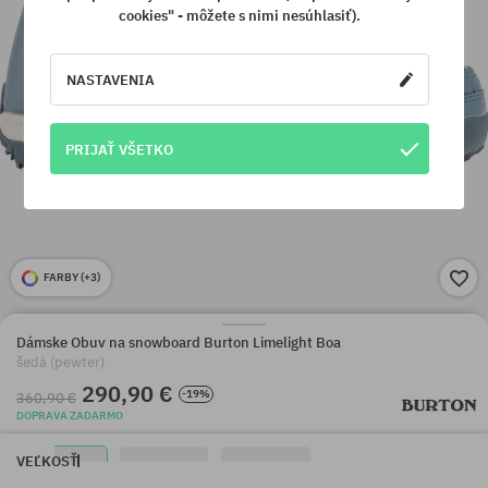
cookies" - môžete s nimi nesúhlasiť).
NASTAVENIA
PRIJAŤ VŠETKO
FARBY (
+3
)
Dámske Obuv na snowboard Burton Limelight Boa
šedá (pewter)
290,90 €
-19%
360,90 €
DOPRAVA ZADARMO
VEĽKOSŤ