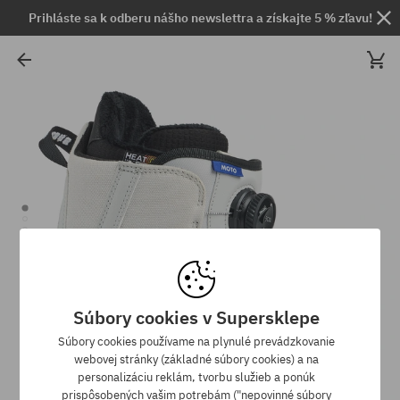
Prihláste sa k odberu nášho newslettra a získajte 5 % zľavu!
Súbory cookies v Supersklepe
Súbory cookies používame na plynulé prevádzkovanie
webovej stránky (základné súbory cookies) a na
personalizáciu reklám, tvorbu služieb a ponúk
prispôsobených vašim potrebám ("nepovinné súbory