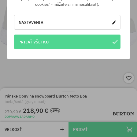
cookies" - môžete s nimi nesúhlasiť).
NASTAVENIA
PRIJAŤ VŠETKO
Pánske Obuv na snowboard Burton Moto Boa
biela/šedá (gray cloud)
218,90 €
-19%
270,90 €
DOPRAVA ZADARMO
VEĽKOSŤ
PRIDAŤ