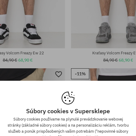
sti:
Dostupné veľkosti:
; 32; 34; 36; 38
31; 32; 33; 36
asy Volcom Freazy Ew 22
Kraťasy Volcom Freazy 
84,90 €
68,90 €
84,90 €
68,90 €
-11%
Súbory cookies v Supersklepe
Súbory cookies používame na plynulé prevádzkovanie webovej
stránky (základné súbory cookies) a na personalizáciu reklám, tvorbu
služieb a ponúk prispôsobených vašim potrebám ("nepovinné súbory