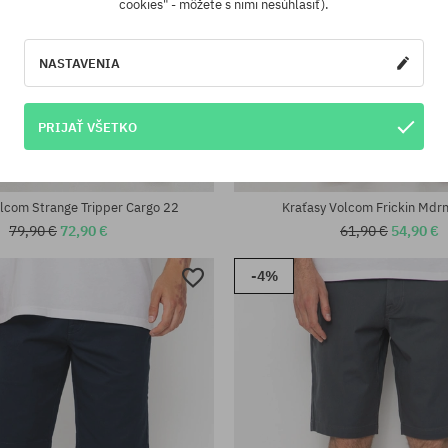
cookies" - môžete s nimi nesúhlasiť).
NASTAVENIA
PRIJAŤ VŠETKO
sti:
Dostupné veľkosti:
S; M
lcom Strange Tripper Cargo 22
Kraťasy Volcom Frickin Mdr
79,90 €
72,90 €
61,90 €
54,90 €
-4%