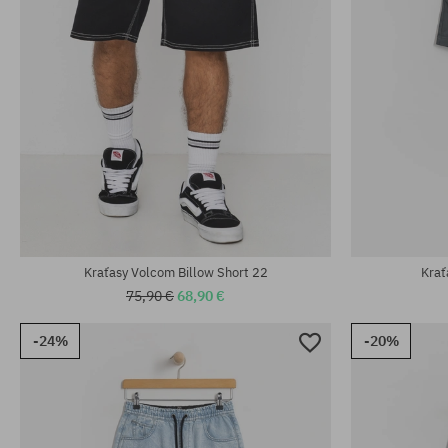
Dostupné veľkosti:
Dostupné veľko
33; 34; 38
30; 32
Kraťasy Volcom Billow Short 22
Krať
75,90 €
68,90 €
-24%
-20%