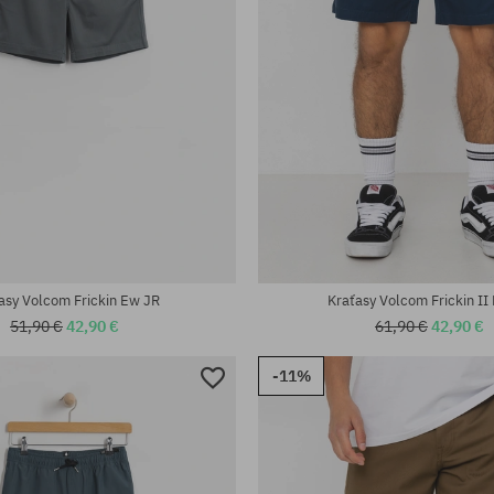
sti:
Dostupné veľkosti:
30; 34
asy Volcom Frickin Ew JR
Kraťasy Volcom Frickin II
51,90 €
42,90 €
61,90 €
42,90 €
-11%