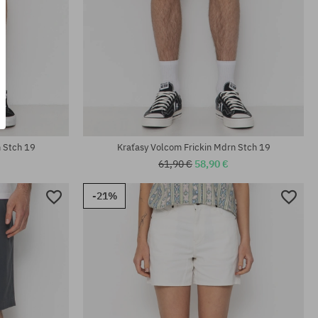
Dostupné veľkosti:
S; M
n Stch 19
Kraťasy Volcom Frickin Mdrn Stch 19
61,90 €
58,90 €
-21%