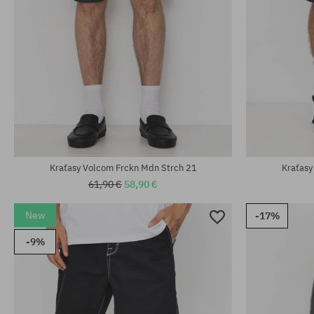
Dostupné veľkosti:
Dostupné veľko
30; 31; 32; 34; 36
31; 33; 34; 36
Kraťasy Volcom Frckn Mdn Strch 21
Kraťasy
61,90 €
58,90 €
New
-17%
-9%