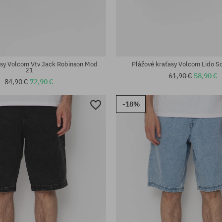
sti:
Dostupné veľkosti:
31; 32; 33
asy Volcom Vtv Jack Robinson Mod
Plážové kraťasy Volcom Lido S
21
61,90 €
58,90 €
84,90 €
72,90 €
-18%