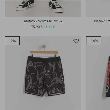
Kraťasy Volcom Chillow 24
Plážové kr
75,90 €
51,90 €
-9%
-14%