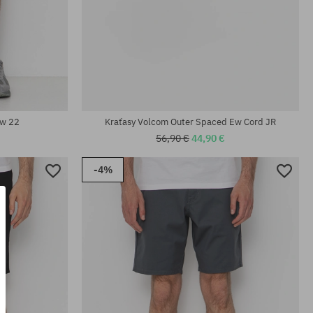
Dostupné veľkosti:
31; 32
Ew 22
Kraťasy Volcom Outer Spaced Ew Cord JR
56,90 €
44,90 €
-4%