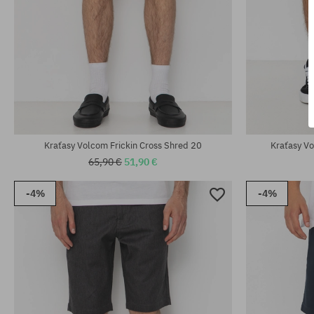
Dostupné veľkosti:
Dostupné veľko
31; 32
S; M; XL
Kraťasy Volcom Frickin Cross Shred 20
Kraťasy Vo
65,90 €
51,90 €
-4%
-4%