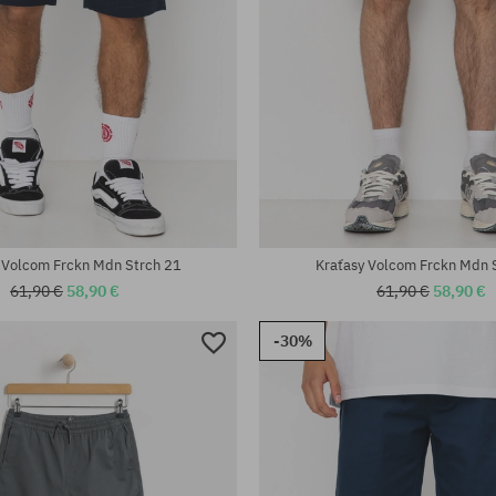
sti:
Dostupné veľkosti:
26; 29; 30; 31; 32; 34; 36; 38
 Volcom Frckn Mdn Strch 21
Kraťasy Volcom Frckn Mdn 
61,90 €
58,90 €
61,90 €
58,90 €
-30%