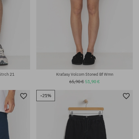
Dostupné veľkosti:
30; 32; 33
Strch 21
Kraťasy Volcom Stoned Bf Wmn
65,90 €
51,90 €
-21%