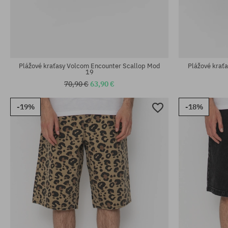
Dostupné veľkosti:
Dostupné veľko
32; 33; 34
32
Plážové kraťasy Volcom Encounter Scallop Mod
Plážové krať
19
70,90 €
63,90 €
-19%
-18%