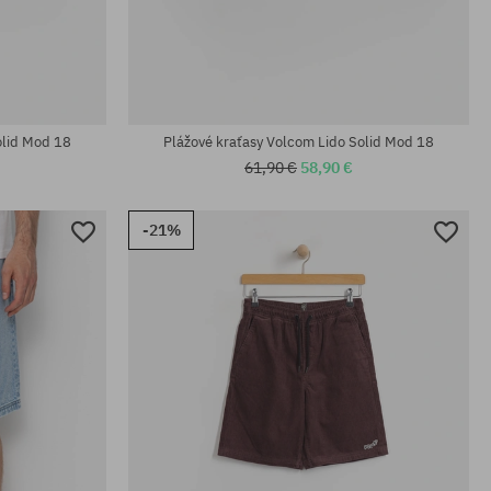
Dostupné veľkosti:
28; 29; 30; 31; 32; 33; 34; 36; 38
olid Mod 18
Plážové kraťasy Volcom Lido Solid Mod 18
61,90 €
58,90 €
-21%