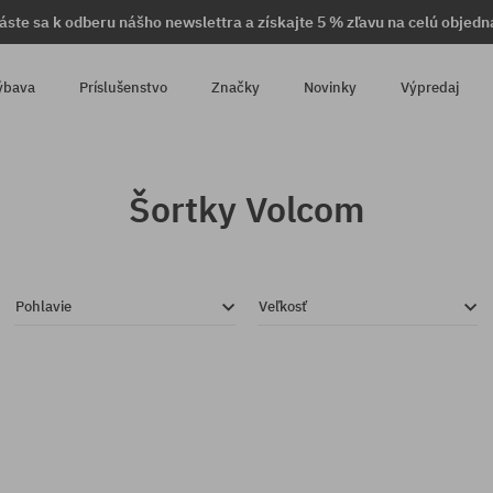
láste sa k odberu nášho newslettra a získajte 5 % zľavu na celú objedn
ýbava
Príslušenstvo
Značky
Novinky
Výpredaj
Šortky Volcom
Pohlavie
Veľkosť