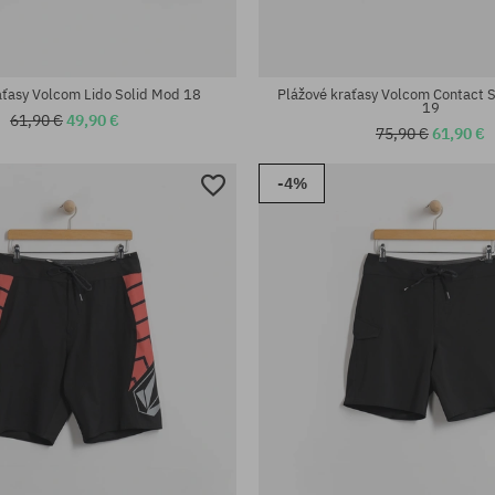
aťasy Volcom Lido Solid Mod 18
Plážové kraťasy Volcom Contact 
19
61,90 €
49,90 €
75,90 €
61,90 €
-4%