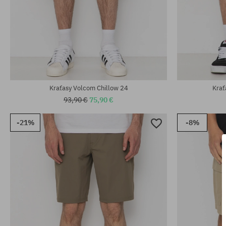
Dostupné veľkosti:
Dostupné veľko
31; 32; 33; 34
28; 29; 30; 31
Kraťasy Volcom Chillow 24
Krať
93,90 €
75,90 €
-21%
-8%