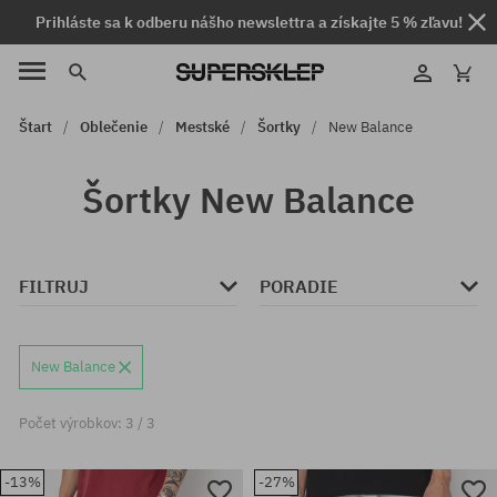
Prihláste sa k odberu nášho newslettra a získajte 5 % zľavu!
Štart
Oblečenie
Mestské
Šortky
New Balance
Šortky New Balance
FILTRUJ
PORADIE
New Balance
Počet výrobkov: 3 / 3
-13%
-27%