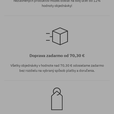
nezľavnených produktov môžeš dostať na svoj účet do 12%
hodnoty objednávky!
Dostupné veľkosti:
XL
Doprava zadarmo od 70,30 €
Všetky objednávky v hodnote nad 70,30 € odosielame zadarmo
bez rozdielu na vybraný spôsob platby a doručenia.