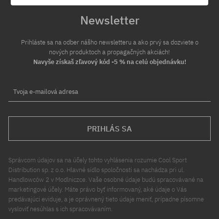
Newsletter
Prihláste sa na odber nášho newsletteru a ako prvý sa dozviete o
nových produktoch a propagačných akciách!
Navyše získaš zľavový kód -5 % na celú objednávku!
Tvoja e-mailová adresa
PRIHLÁS SA
Správcom údajov sa na účely tohto vyhlásenia rozumie Cool Sport
Distribution sp. z o.o. Hlavné sídlo spoločnosti sa nachádza pri ul.
Handlowców 2 v Modlniczce. Vaše osobné údaje budú spracovávané na
marketingové účely. Máte právo byť informovaný, aké údaje o Vás
predávajúci eviduje, a je oprávnený tieto údaje meniť, prípadne písomne
vysloviť nesúhlas s ich spracovávaním.