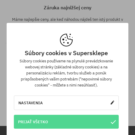
Záruka najnižšej ceny
Máme najlepšie ceny, ale keď náhodou nájdeš ten istý produkt v
inom e-shope a s nižšou cenou - špeciálne pre Teba znížime jeho
cenu!
Súbory cookies v Supersklepe
Súbory cookies používame na plynulé prevádzkovanie
webovej stránky (základné súbory cookies) a na
personalizáciu reklám, tvorbu služieb a ponúk
prispôsobených vašim potrebám ("nepovinné súbory
cookies" - môžete s nimi nesúhlasiť).
30 dní na vrátenie tovaru
Na vrátenie produktu máš 30 dní od dňa obdržania zásielky.
NASTAVENIA
PRIJAŤ VŠETKO