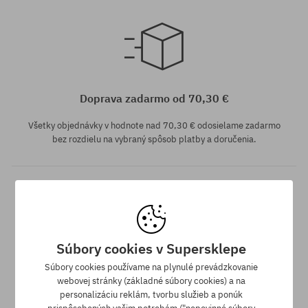
Dostupné veľkosti:
XL
Doprava zadarmo od 70,30 €
Všetky objednávky v hodnote nad 70,30 € odosielame zadarmo
bez rozdielu na vybraný spôsob platby a doručenia.
Súbory cookies v Supersklepe
Súbory cookies používame na plynulé prevádzkovanie
Záruka najnižšej ceny
webovej stránky (základné súbory cookies) a na
personalizáciu reklám, tvorbu služieb a ponúk
Máme najlepšie ceny, ale keď náhodou nájdeš ten istý produkt v