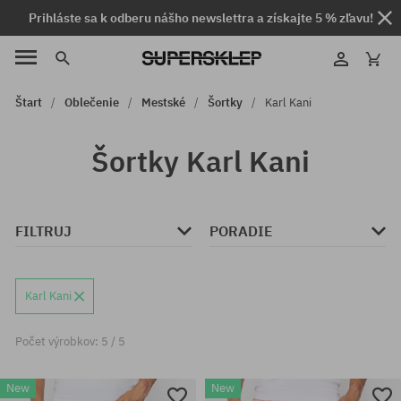
Prihláste sa k odberu nášho newslettra a získajte 5 % zľavu!
Štart
Oblečenie
Mestské
Šortky
Karl Kani
Šortky Karl Kani
FILTRUJ
PORADIE
Karl Kani
Počet výrobkov: 5 / 5
New
New