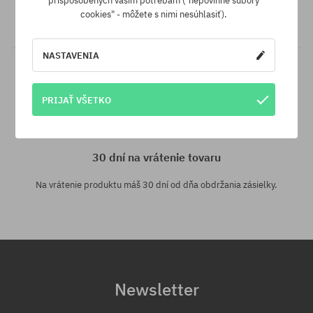
prispôsobených vašim potrebám ("nepovinné súbory
inom e-shope a s nižšou cenou - špeciálne pre Teba znížime jeho
cookies" - môžete s nimi nesúhlasiť).
cenu!
NASTAVENIA
PRIJAŤ VŠETKO
30 dní na vrátenie tovaru
Na vrátenie produktu máš 30 dní od dňa obdržania zásielky.
Newsletter