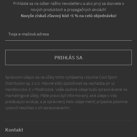
Prihláste sa na odber nášho newsletteru a ako prvý sa dozviete o
nových produktoch a propagačných akciách!
Navyše získaš zľavový kód -5 % na celú objednávku!
Tvoja e-mailová adresa
PRIHLÁS SA
Správcom údajov sa na účely tohto vyhlásenia rozumie Cool Sport
Distribution sp. z o.o. Hlavné sídlo spoločnosti sa nachádza pri ul.
Handlowców 2 v Modlniczce. Vaše osobné údaje budú spracovávané na
marketingové účely. Máte právo byť informovaný, aké údaje o Vás
predávajúci eviduje, a je oprávnený tieto údaje meniť, prípadne písomne
vysloviť nesúhlas s ich spracovávaním.
Kontakt