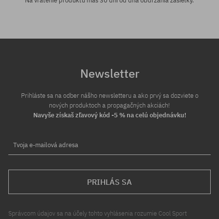
Na vrátenie produktu máš 30 dní od dňa obdržania zásielky.
Newsletter
Prihláste sa na odber nášho newsletteru a ako prvý sa dozviete o
nových produktoch a propagačných akciách!
Navyše získaš zľavový kód -5 % na celú objednávku!
Tvoja e-mailová adresa
PRIHLÁS SA
Správcom údajov sa na účely tohto vyhlásenia rozumie Cool Sport