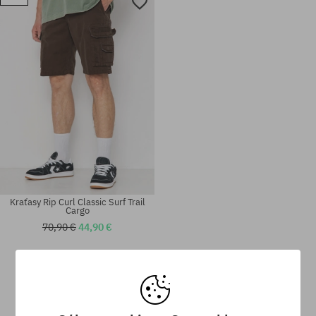
Dostupné veľkosti:
Dostupné veľkosti:
32; 33; 36
34
Kraťasy Rip Curl Classic Surf Trail
Cargo
70,90 €
44,90 €
Dostupné veľkosti:
Dostupné veľkosti:
32
33; 34; 36