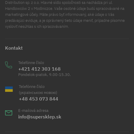
Distribution sp. z o.o. Hlavné sídlo spoločnosti sa nachádza pri ul.
Handlowców 2 v Modlniczce. Vaše osobné údaje budú spracovávané na
marketingové účely. Máte právo byť informovaný, aké údaje o Vás
predávajúci eviduje, a je oprávnený tieto údaje meniť, prípadne písomne
vysloviť nesúhlas s ich spracovávaním.
Kontakt
Telefónne číslo
+421 412 303 168
Pondelok-piatok, 9.00-15.30.
Telefónne číslo
(українською мовою)
+48 453 073 844
E-mailová adresa
info@supersklep.sk