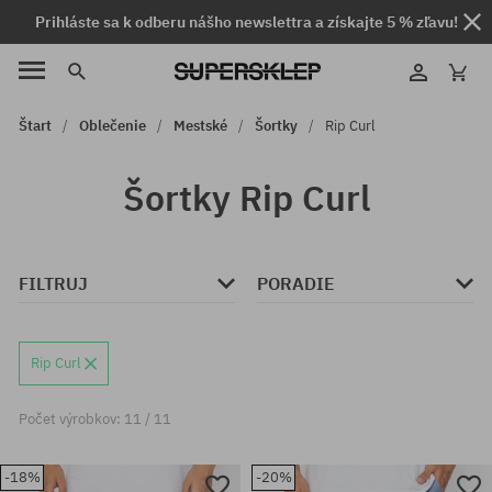
Prihláste sa k odberu nášho newslettra a získajte 5 % zľavu!
Štart
Oblečenie
Mestské
Šortky
Rip Curl
Šortky Rip Curl
FILTRUJ
PORADIE
Rip Curl
Počet výrobkov: 11 / 11
-18%
-20%