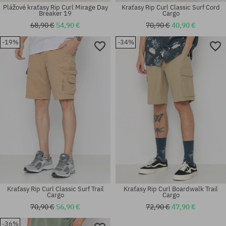
Plážové kraťasy Rip Curl Mirage Day
Kraťasy Rip Curl Classic Surf Cord
Breaker 19
Cargo
68,90 €
54,90 €
70,90 €
40,90 €
-19%
-34%
Dostupné veľkosti:
Dostupné veľkosti:
31; 32; 33; 34; 36
31; 32; 33; 34
Kraťasy Rip Curl Classic Surf Trail
Kraťasy Rip Curl Boardwalk Trail
Cargo
Cargo
70,90 €
56,90 €
72,90 €
47,90 €
-36%