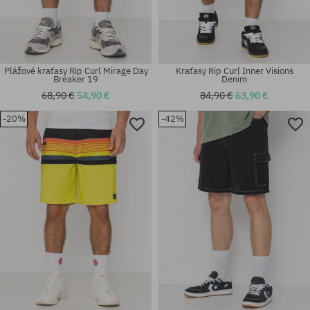
Plážové kraťasy Rip Curl Mirage Day
Kraťasy Rip Curl Inner Visions
Breaker 19
Denim
68,90 €
54,90 €
84,90 €
63,90 €
-20%
-42%
Dostupné veľkosti:
Dostupné veľkosti:
M; L
31; 32; 33; 34; 36