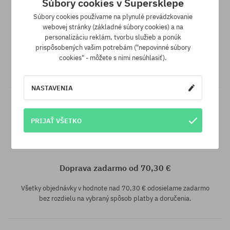
Súbory cookies v Supersklepe
Súbory cookies používame na plynulé prevádzkovanie
Vernostný program SuperClub
webovej stránky (základné súbory cookies) a na
personalizáciu reklám, tvorbu služieb a ponúk
SuperClub je náš vernostný program, vďaka ktorému za nákupy
prispôsobených vašim potrebám ("nepovinné súbory
nezľavnených produktov môžeš dostať na svoj účet do 12%
cookies" - môžete s nimi nesúhlasiť).
hodnoty objednávky!
NASTAVENIA
PRIJAŤ VŠETKO
Dostupné veľkosti:
31
Doprava zadarmo od 70,30 €
Všetky objednávky v hodnote nad 70,30 € odosielame zadarmo
bez rozdielu na vybraný spôsob platby a doručenia.