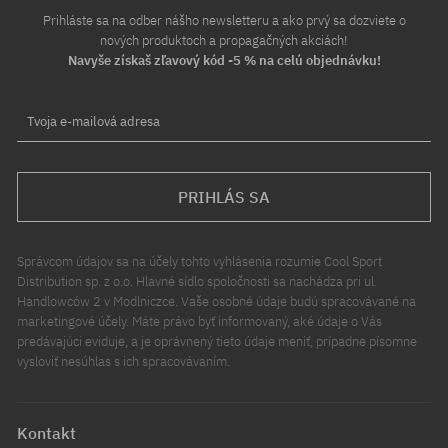
Prihláste sa na odber nášho newsletteru a ako prvý sa dozviete o
nových produktoch a propagačných akciách!
Navyše získaš zľavový kód -5 % na celú objednávku!
Tvoja e-mailová adresa
PRIHLÁS SA
Správcom údajov sa na účely tohto vyhlásenia rozumie Cool Sport
Distribution sp. z o.o. Hlavné sídlo spoločnosti sa nachádza pri ul.
Handlowców 2 v Modlniczce. Vaše osobné údaje budú spracovávané na
marketingové účely. Máte právo byť informovaný, aké údaje o Vás
predávajúci eviduje, a je oprávnený tieto údaje meniť, prípadne písomne
vysloviť nesúhlas s ich spracovávaním.
Kontakt