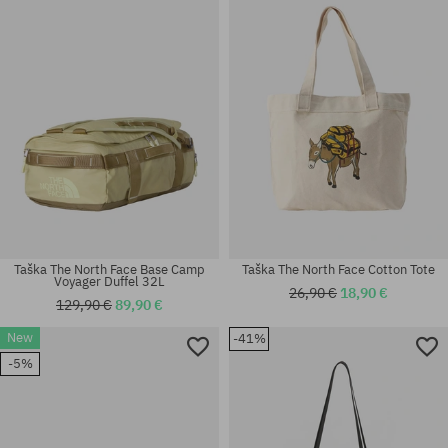
univerzálna veľkosť
univerzálna veľkosť
Taška The North Face Base Camp
Taška The North Face Cotton Tote
Voyager Duffel 32L
26,90 €
18,90 €
129,90 €
89,90 €
New
-41%
-5%
univerzálna veľkosť
univerzálna veľkosť