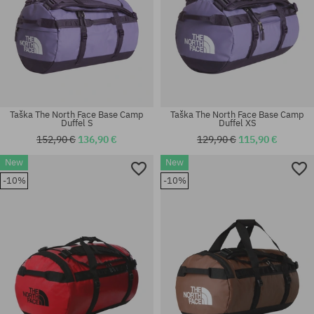
Taška The North Face Base Camp
Taška The North Face Base Camp
Duffel S
Duffel XS
152,90 €
136,90 €
129,90 €
115,90 €
New
New
-10%
-10%
univerzálna veľkosť
univerzálna veľkosť