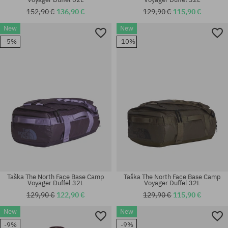
152,90 €
136,90 €
129,90 €
115,90 €
New
New
-5%
-10%
univerzálna veľkosť
univerzálna veľkosť
Taška The North Face Base Camp
Taška The North Face Base Camp
Voyager Duffel 32L
Voyager Duffel 32L
129,90 €
122,90 €
129,90 €
115,90 €
New
New
-9%
-9%
univerzálna veľkosť
univerzálna veľkosť