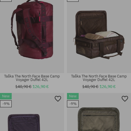
Taška The North Face Base Camp
Taška The North Face Base Camp
Voyager Duffel 42L
Voyager Duffel 42L
140,90 €
126,90 €
140,90 €
126,90 €
New
New
-9%
-9%
univerzálna veľkosť
univerzálna veľkosť