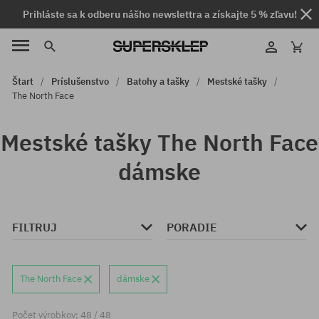
Prihláste sa k odberu nášho newslettra a získajte 5 % zľavu!
Štart
Príslušenstvo
Batohy a tašky
Mestské tašky
The North Face
Mestské tašky The North Face
dámske
FILTRUJ
PORADIE
The North Face
dámske
Počet výrobkov: 48 / 48