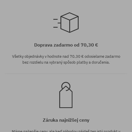
univerzálna veľkosť
univerzálna veľkosť
Doprava zadarmo od 70,30 €
Všetky objednávky v hodnote nad 70,30 € odosielame zadarmo
bez rozdielu na vybraný spôsob platby a doručenia.
Záruka najnižšej ceny
Máme najlepšie ceny, ale keď náhodou nájdeš ten istý produkt v