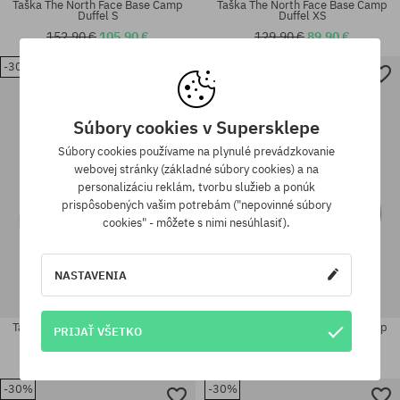
Taška The North Face Base Camp
Taška The North Face Base Camp
Duffel S
Duffel XS
152,90 €
105,90 €
129,90 €
89,90 €
-30%
-30%
univerzálna veľkosť
univerzálna veľkosť
Súbory cookies v Supersklepe
Súbory cookies používame na plynulé prevádzkovanie
webovej stránky (základné súbory cookies) a na
personalizáciu reklám, tvorbu služieb a ponúk
prispôsobených vašim potrebám ("nepovinné súbory
cookies" - môžete s nimi nesúhlasiť).
NASTAVENIA
Taška The North Face Base Camp
Taška The North Face Base Camp
PRIJAŤ VŠETKO
Duffel XS
Duffel S
129,90 €
89,90 €
152,90 €
105,90 €
-30%
-30%