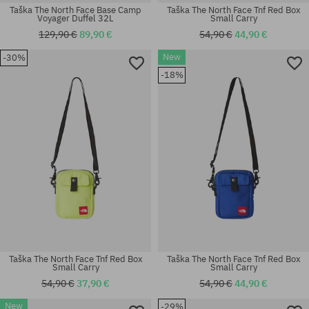
Taška The North Face Base Camp
Taška The North Face Tnf Red Box
Voyager Duffel 32L
Small Carry
129,90 €
89,90 €
54,90 €
44,90 €
New
-30%
-18%
univerzálna veľkosť
univerzálna veľkosť
Taška The North Face Tnf Red Box
Taška The North Face Tnf Red Box
Small Carry
Small Carry
54,90 €
37,90 €
54,90 €
44,90 €
New
-29%