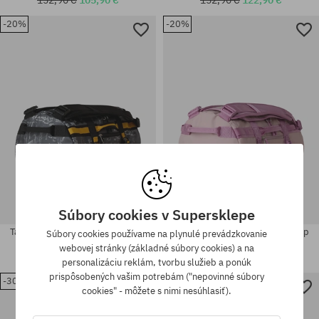
-20%
-20%
univerzálna veľkosť
univerzálna veľkosť
Súbory cookies v Supersklepe
Taška The North Face Base Camp
Taška The North Face Base Camp
Súbory cookies používame na plynulé prevádzkovanie
Duffel XS
Duffel XS
webovej stránky (základné súbory cookies) a na
129,90 €
103,90 €
129,90 €
103,90 €
personalizáciu reklám, tvorbu služieb a ponúk
prispôsobených vašim potrebám ("nepovinné súbory
-30%
-30%
cookies" - môžete s nimi nesúhlasiť).
univerzálna veľkosť
univerzálna veľkosť