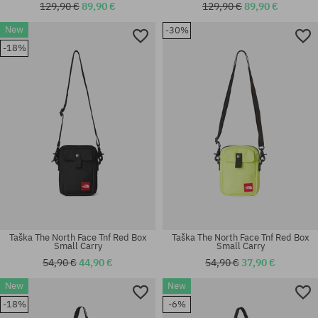
129,90 €
89,90 €
129,90 €
89,90 €
New
-30%
-18%
univerzálna veľkosť
univerzálna veľkosť
Taška The North Face Tnf Red Box
Taška The North Face Tnf Red Box
Small Carry
Small Carry
54,90 €
44,90 €
54,90 €
37,90 €
New
New
-18%
-6%
univerzálna veľkosť
univerzálna veľkosť