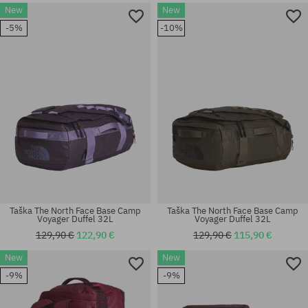
New
New
-5%
-10%
univerzálna veľkosť
univerzálna veľkosť
Taška The North Face Base Camp
Taška The North Face Base Camp
Voyager Duffel 32L
Voyager Duffel 32L
129,90 €
122,90 €
129,90 €
115,90 €
New
New
-9%
-9%
univerzálna veľkosť
univerzálna veľkosť