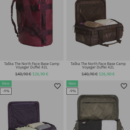
Taška The North Face Base Camp
Taška The North Face Base Camp
Voyager Duffel 42L
Voyager Duffel 42L
140,90 €
126,90 €
140,90 €
126,90 €
New
New
-9%
-9%
univerzálna veľkosť
univerzálna veľkosť