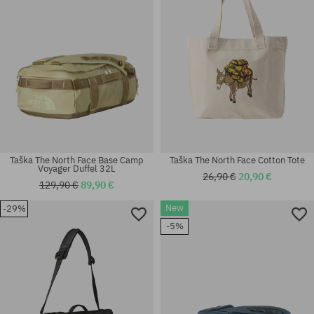
Taška The North Face Base Camp
Taška The North Face Cotton Tote
Voyager Duffel 32L
26,90 €
20,90 €
129,90 €
89,90 €
New
-29%
-5%
univerzálna veľkosť
univerzálna veľkosť