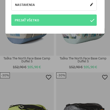
NASTAVENIA
PRIJAŤ VŠETKO
Taška The North Face Base Camp
Taška The North Face Base Camp
Duffel S
Duffel S
152,90 €
105,90 €
152,90 €
105,90 €
-30%
-30%
univerzálna veľkosť
univerzálna veľkosť