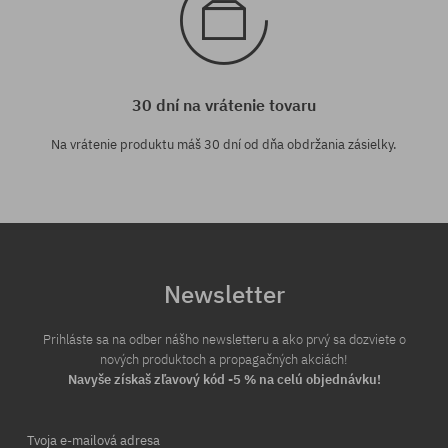
30 dní na vrátenie tovaru
Na vrátenie produktu máš 30 dní od dňa obdržania zásielky.
Newsletter
Prihláste sa na odber nášho newsletteru a ako prvý sa dozviete o
nových produktoch a propagačných akciách!
Navyše získaš zľavový kód -5 % na celú objednávku!
Tvoja e-mailová adresa