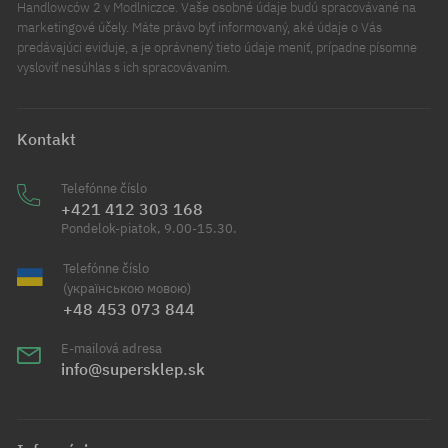
Handlowców 2 v Modlniczce. Vaše osobné údaje budú spracovávané na
marketingové účely. Máte právo byť informovaný, aké údaje o Vás
predávajúci eviduje, a je oprávnený tieto údaje meniť, prípadne písomne
vysloviť nesúhlas s ich spracovávaním.
Kontakt
Telefónne číslo
+421 412 303 168
Pondelok-piatok, 9.00-15.30.
Telefónne číslo
(українською мовою)
+48 453 073 844
E-mailová adresa
info@supersklep.sk