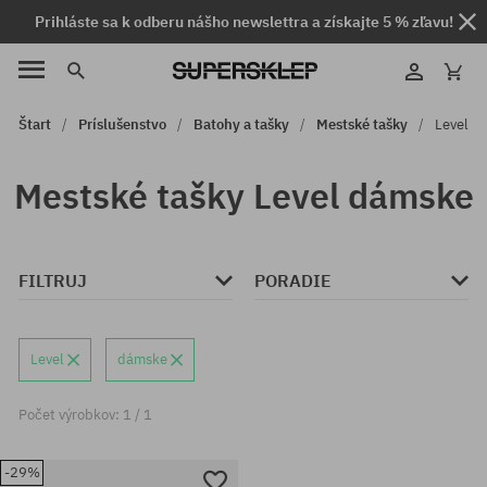
Prihláste sa k odberu nášho newslettra a získajte 5 % zľavu!
Štart
Príslušenstvo
Batohy a tašky
Mestské tašky
Level
Mestské tašky Level dámske
FILTRUJ
PORADIE
Level
dámske
Počet výrobkov: 1 / 1
-29%