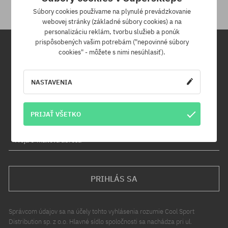
Súbory cookies používame na plynulé prevádzkovanie
webovej stránky (základné súbory cookies) a na
personalizáciu reklám, tvorbu služieb a ponúk
prispôsobených vašim potrebám ("nepovinné súbory
cookies" - môžete s nimi nesúhlasiť).
Newsletter
NASTAVENIA
Prihláste sa na odber nášho newsletteru a ako prvý sa dozviete o
nových produktoch a propagačných akciách!
Navyše získaš zľavový kód -5 % na celú objednávku!
PRIJAŤ VŠETKO
Tvoja e-mailová adresa
PRIHLÁS SA
Správcom údajov sa na účely tohto vyhlásenia rozumie Cool Sport
Distribution sp. z o.o. Hlavné sídlo spoločnosti sa nachádza pri ul.