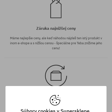
Záruka najnižšej ceny
Máme najlepšie ceny, ale keď náhodou nájdeš ten istý produkt v
inom e-shope a s nižšou cenou - špeciálne pre Teba znížime jeho
cenu!
30 dní na vrátenie tovaru
Na vrátenie produktu máš 30 dní od dňa obdržania zásielky.
Súbory cookies v Supersklepe