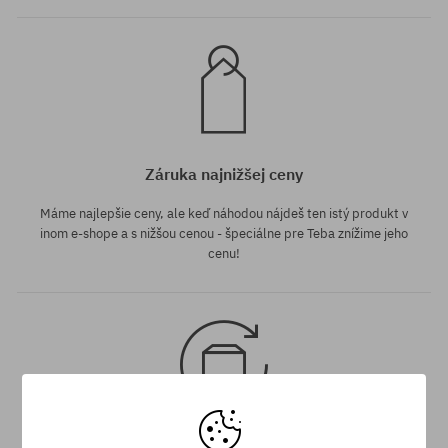
Záruka najnižšej ceny
Máme najlepšie ceny, ale keď náhodou nájdeš ten istý produkt v
inom e-shope a s nižšou cenou - špeciálne pre Teba znížime jeho
cenu!