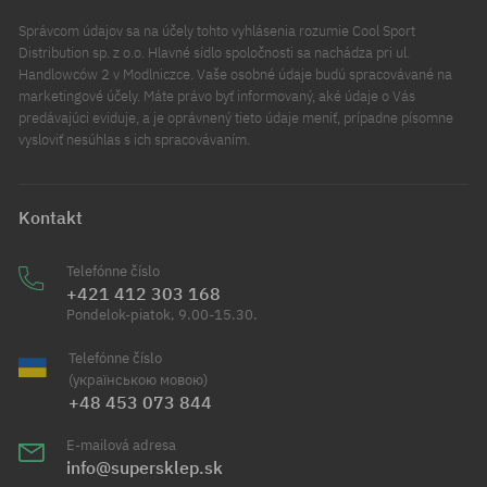
Správcom údajov sa na účely tohto vyhlásenia rozumie Cool Sport
Distribution sp. z o.o. Hlavné sídlo spoločnosti sa nachádza pri ul.
Handlowców 2 v Modlniczce. Vaše osobné údaje budú spracovávané na
marketingové účely. Máte právo byť informovaný, aké údaje o Vás
predávajúci eviduje, a je oprávnený tieto údaje meniť, prípadne písomne
vysloviť nesúhlas s ich spracovávaním.
Kontakt
Telefónne číslo
+421 412 303 168
Pondelok-piatok, 9.00-15.30.
Telefónne číslo
(українською мовою)
+48 453 073 844
E-mailová adresa
info@supersklep.sk