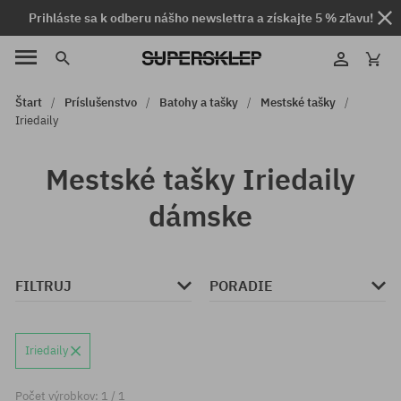
Prihláste sa k odberu nášho newslettra a získajte 5 % zľavu!
Štart
Príslušenstvo
Batohy a tašky
Mestské tašky
Iriedaily
Mestské tašky Iriedaily
dámske
FILTRUJ
PORADIE
Iriedaily
Počet výrobkov: 1 / 1