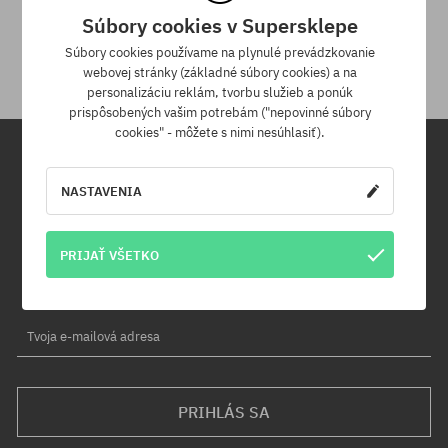
30 dní na vrátenie tovaru
Súbory cookies v Supersklepe
Na vrátenie produktu máš 30 dní od dňa obdržania zásielky.
Súbory cookies používame na plynulé prevádzkovanie
webovej stránky (základné súbory cookies) a na
personalizáciu reklám, tvorbu služieb a ponúk
prispôsobených vašim potrebám ("nepovinné súbory
cookies" - môžete s nimi nesúhlasiť).
Newsletter
NASTAVENIA
Prihláste sa na odber nášho newsletteru a ako prvý sa dozviete o
PRIJAŤ VŠETKO
nových produktoch a propagačných akciách!
Navyše získaš zľavový kód -5 % na celú objednávku!
Tvoja e-mailová adresa
PRIHLÁS SA