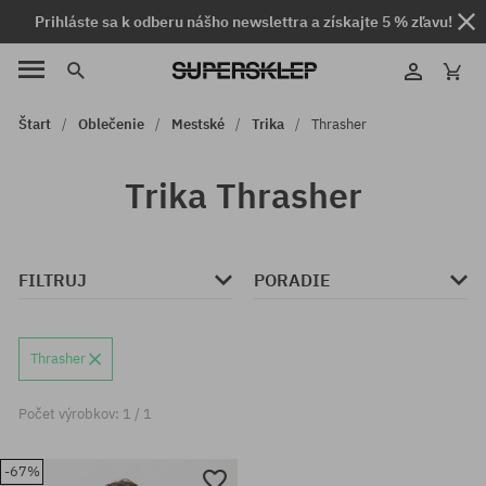
Prihláste sa k odberu nášho newslettra a získajte 5 % zľavu!
Štart
Oblečenie
Mestské
Trika
Thrasher
Trika Thrasher
FILTRUJ
PORADIE
Thrasher
Počet výrobkov: 1 / 1
-67%