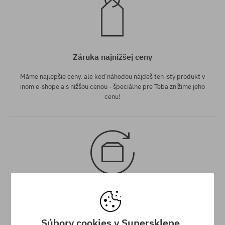
Záruka najnižšej ceny
Máme najlepšie ceny, ale keď náhodou nájdeš ten istý produkt v
inom e-shope a s nižšou cenou - špeciálne pre Teba znížime jeho
cenu!
30 dní na vrátenie tovaru
Na vrátenie produktu máš 30 dní od dňa obdržania zásielky.
Súbory cookies v Supersklepe