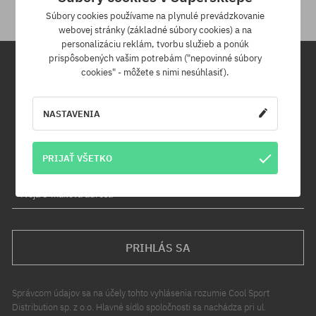
Súbory cookies používame na plynulé prevádzkovanie
webovej stránky (základné súbory cookies) a na
personalizáciu reklám, tvorbu služieb a ponúk
prispôsobených vašim potrebám ("nepovinné súbory
cookies" - môžete s nimi nesúhlasiť).
Newsletter
NASTAVENIA
Prihláste sa na odber nášho newsletteru a ako prvý sa dozviete o
nových produktoch a propagačných akciách!
Navyše získaš zľavový kód -5 % na celú objednávku!
PRIJAŤ VŠETKO
Tvoja e-mailová adresa
PRIHLÁS SA
Správcom údajov sa na účely tohto vyhlásenia rozumie Cool Sport
Distribution sp. z o.o. Hlavné sídlo spoločnosti sa nachádza pri ul.