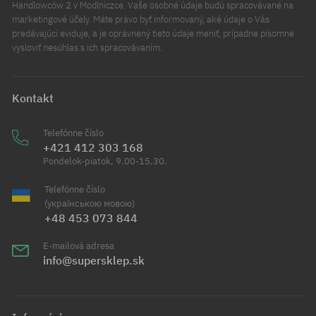
Handlowców 2 v Modlniczce. Vaše osobné údaje budú spracovávané na
marketingové účely. Máte právo byť informovaný, aké údaje o Vás
predávajúci eviduje, a je oprávnený tieto údaje meniť, prípadne písomne
vysloviť nesúhlas s ich spracovávaním.
Kontakt
Telefónne číslo
+421 412 303 168
Pondelok-piatok, 9.00-15.30.
Telefónne číslo
(українською мовою)
+48 453 073 844
E-mailová adresa
info@supersklep.sk