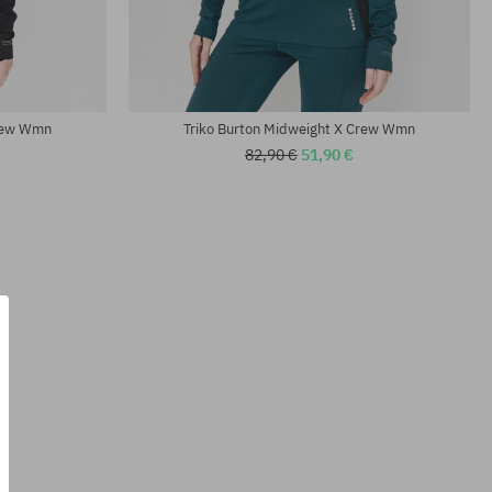
Dostupné veľkosti:
XS; S; M
Crew Wmn
Triko Burton Midweight X Crew Wmn
82,90 €
51,90 €