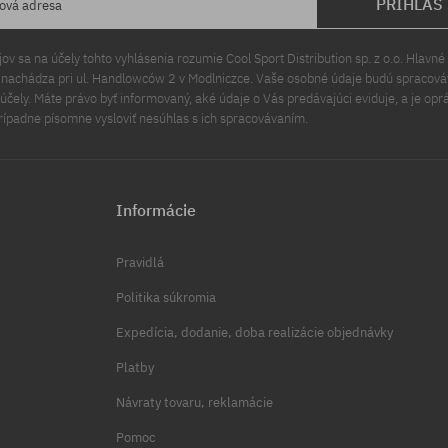
PRIHLÁS
lová adresa
v sa na účely tohto vyhlásenia rozumie Cool Sport Distribution sp. z o.o. Hlavné 
a nachádza pri ul. Handlowców 2 v Modlniczce. Vaše osobné údaje budú spracov
čely. Máte právo byť informovaný, aké údaje o Vás predávajúci eviduje, a je opr
rípadne písomne vysloviť nesúhlas s ich spracovávaním.
Informácie
Pravidlá
Politika súkromia
Expedícia, dodanie, doba realizácie objednávky
Platby
Návraty tovaru, reklamácie
Pomoc