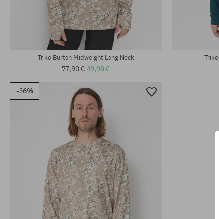
Dostupné veľkosti:
Dostupné veľko
S; L
XS; S; M
Triko Burton Midweight Long Neck
Trik
77,90 €
49,90 €
-36%