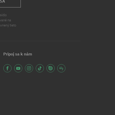
 SA
sídlo
ávané na
ávnený tieto
Pripoj sa k nám