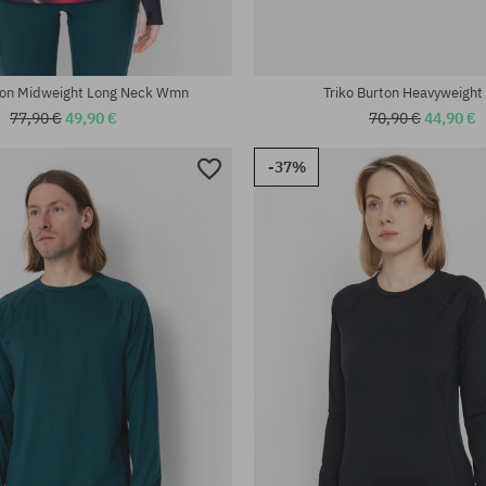
rton Midweight Long Neck Wmn
Triko Burton Heavyweight
77,90 €
49,90 €
70,90 €
44,90 €
-37%