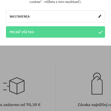
cookies" - môžete s nimi nesúhlasiť).
NASTAVENIA
sti:
Dostupné veľkosti:
XS; M; L
PRIJAŤ VŠETKO
a zadarmo od 70,30 €
Záruka najnižšej c