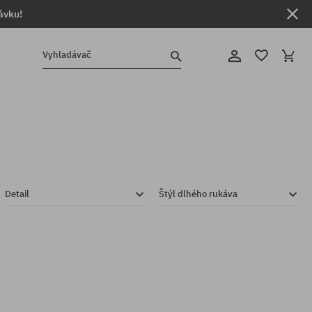
ávku!
Vyhladávač
Detail
Štýl dlhého rukáva