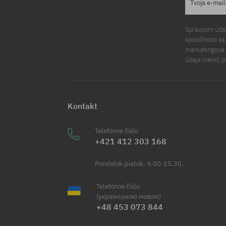
Tvoja e-mai
Správcom údajo
spoločnosti s
marketingové ú
údaje meniť, p
Kontakt
Telefónne číslo
+421 412 303 168
Pondelok-piatok, 9.00-15.30.
Telefónne číslo
(українською мовою)
+48 453 073 844