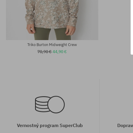
Dostupné veľkosti:
Dostupné veľko
M
S; M; XL
Triko Burton Midweight Crew
70,90 €
44,90 €
Vernostný program SuperClub
Doprav