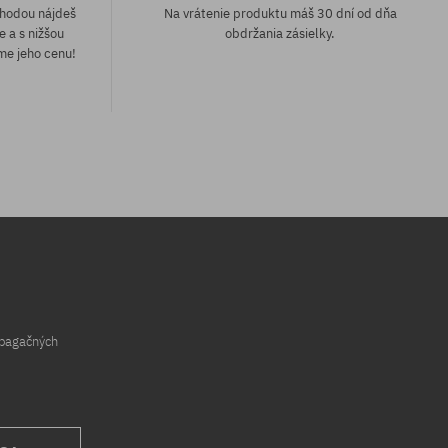
áhodou nájdeš
Na vrátenie produktu máš 30 dní od dňa
e a s nižšou
obdržania zásielky.
me jeho cenu!
opagačných