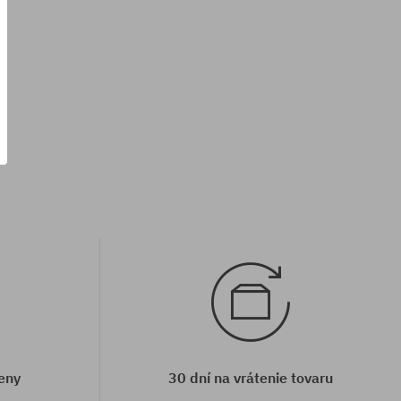
Dostupné veľkosti:
XS; S; M
eny
30 dní na vrátenie tovaru