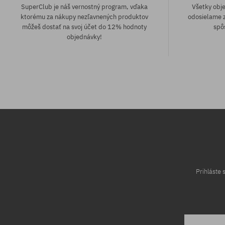
SuperClub je náš vernostný program, vďaka
Všetky obj
ktorému za nákupy nezľavnených produktov
odosielame z
môžeš dostať na svoj účet do 12% hodnoty
spô
objednávky!
Dostupné veľkosti:
S; M
Prihláste