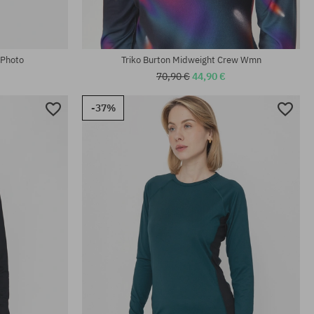
 Photo
Triko Burton Midweight Crew Wmn
70,90 €
44,90 €
-37%