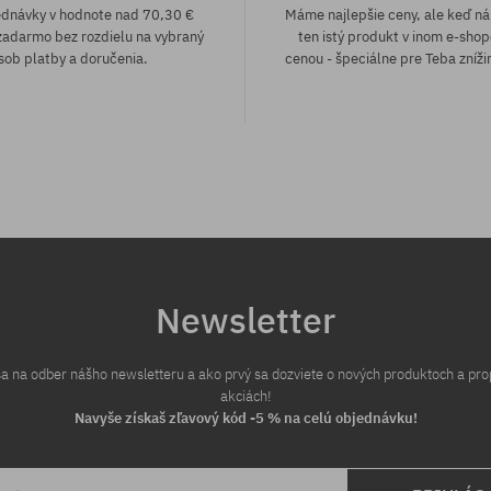
ednávky v hodnote nad 70,30 €
Máme najlepšie ceny, ale keď n
adarmo bez rozdielu na vybraný
ten istý produkt v inom e-shop
sob platby a doručenia.
cenou - špeciálne pre Teba zníži
Newsletter
 sa na odber nášho newsletteru a ako prvý sa dozviete o nových produktoch a pr
akciách!
Navyše získaš zľavový kód -5 % na celú objednávku!