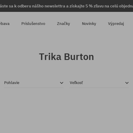
láste sa k odberu nášho newslettra a získajte 5 % zľavu na celú objedn
ýbava
Príslušenstvo
Značky
Novinky
Výpredaj
Trika Burton
Pohlavie
Veľkosť