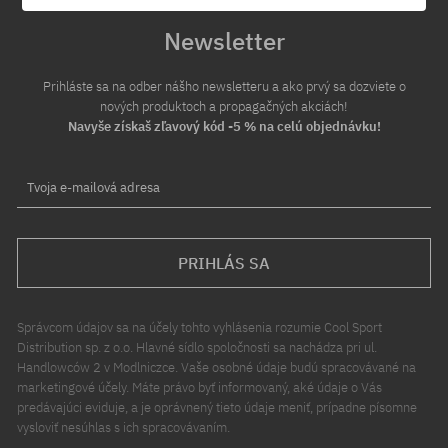
Newsletter
Prihláste sa na odber nášho newsletteru a ako prvý sa dozviete o
nových produktoch a propagačných akciách!
Navyše získaš zľavový kód -5 % na celú objednávku!
Tvoja e-mailová adresa
PRIHLÁS SA
Správcom údajov sa na účely tohto vyhlásenia rozumie Cool Sport
Distribution sp. z o.o. Hlavné sídlo spoločnosti sa nachádza pri ul.
Handlowców 2 v Modlniczce. Vaše osobné údaje budú spracovávané na
marketingové účely. Máte právo byť informovaný, aké údaje o Vás
predávajúci eviduje, a je oprávnený tieto údaje meniť, prípadne písomne
vysloviť nesúhlas s ich spracovávaním.