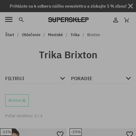
Prihláste sa k odberu nášho newslettra a získajte 5 % zľavu!
Štart
Oblečenie
Mestské
Trika
Brixton
Trika Brixton
FILTRUJ
PORADIE
Brixton
Počet výrobkov: 3 / 3
-33%
-35%