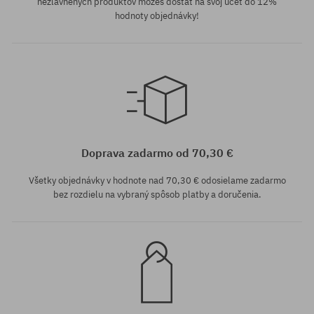
nezľavnených produktov môžeš dostať na svoj účet do 12%
hodnoty objednávky!
Dostupné veľkosti:
M; XL
Doprava zadarmo od 70,30 €
Všetky objednávky v hodnote nad 70,30 € odosielame zadarmo
bez rozdielu na vybraný spôsob platby a doručenia.