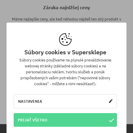
Záruka najnižšej ceny
Máme najlepšie ceny, ale keď náhodou nájdeš ten istý produkt v
inom e-shope a s nižšou cenou - špeciálne pre Teba znížime jeho
cenu!
Súbory cookies v Supersklepe
Súbory cookies používame na plynulé prevádzkovanie
webovej stránky (základné súbory cookies) a na
personalizáciu reklám, tvorbu služieb a ponúk
prispôsobených vašim potrebám ("nepovinné súbory
cookies" - môžete s nimi nesúhlasiť).
30 dní na vrátenie tovaru
Na vrátenie produktu máš 30 dní od dňa obdržania zásielky.
NASTAVENIA
PRIJAŤ VŠETKO