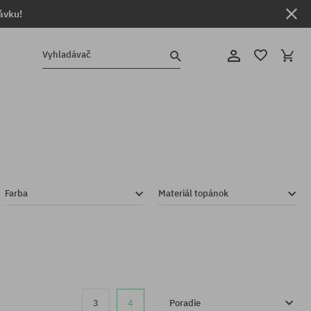
ávku!
Vyhladávač
Farba
Materiál topánok
3
4
Poradie