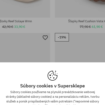
sti:
Dostupné veľkosti:
; 40
36; 37.5; 38.5; 40
ážovky Reef Solaye Wmn
Šľapky Reef Cushion Vista
42,90 €
33,90 €
77,90 €
61,90 €
-19%
Súbory cookies v Supersklepe
Súbory cookies používame na plynulé prevádzkovanie webovej
stránky (základné súbory cookies) a na personalizáciu reklám, tvorbu
služieb a ponúk prispôsobených vašim potrebám ("nepovinné súbory