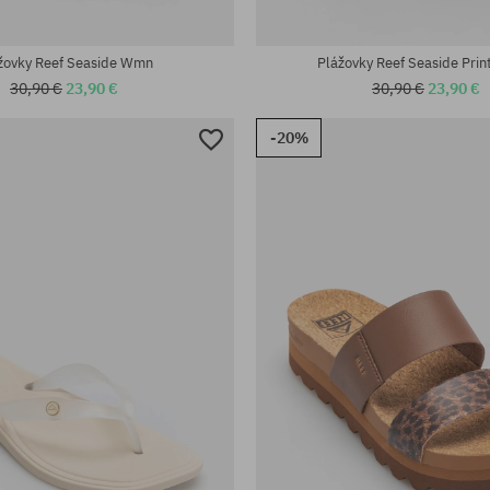
sti:
Dostupné veľkosti:
36; 37.5; 40
žovky Reef Seaside Wmn
Plážovky Reef Seaside Pri
30,90 €
23,90 €
30,90 €
23,90 €
-20%