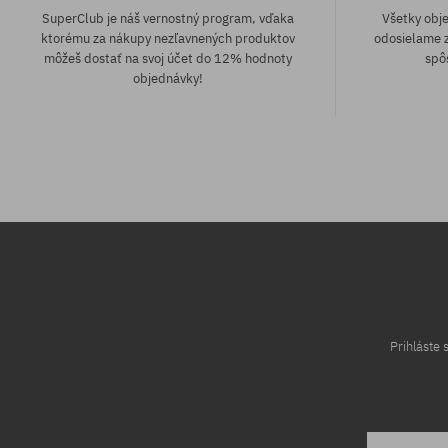
SuperClub je náš vernostný program, vďaka
Všetky obj
ktorému za nákupy nezľavnených produktov
odosielame z
môžeš dostať na svoj účet do 12% hodnoty
spô
objednávky!
Dostupné veľkosti:
36; 37.5; 38.5
Prihláste