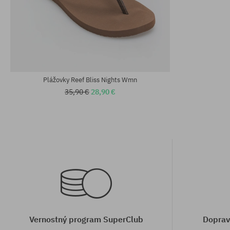
Dostupné veľkosti:
Dostupné veľko
36
36; 40
Plážovky Reef Bliss Nights Wmn
35,90 €
28,90 €
Vernostný program SuperClub
Doprav