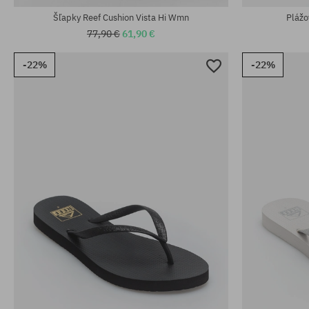
Šľapky Reef Cushion Vista Hi Wmn
Plážo
77,90 €
61,90 €
-22%
-22%