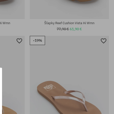
Dostupné veľkosti:
36; 38.5; 40
 Hi Wmn
Šľapky Reef Cushion Vista Hi Wmn
77,90 €
61,90 €
-19%