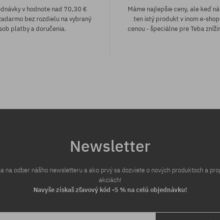
ednávky v hodnote nad 70,30 €
Máme najlepšie ceny, ale keď n
adarmo bez rozdielu na vybraný
ten istý produkt v inom e-shop
sob platby a doručenia.
cenou - špeciálne pre Teba zníži
Newsletter
 sa na odber nášho newsletteru a ako prvý sa dozviete o nových produktoch a pr
akciách!
Navyše získaš zľavový kód -5 % na celú objednávku!