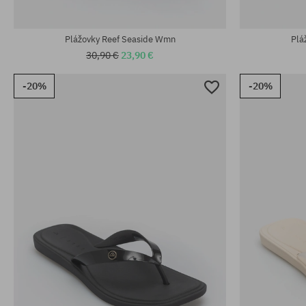
Dostupné veľkosti:
Dostupné veľko
36; 37.5; 38.5
37.5
Plážovky Reef Seaside Wmn
Plá
30,90 €
23,90 €
-20%
-20%