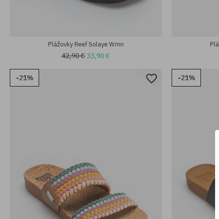
Dostupné veľkosti:
Dostupné veľko
36; 37.5; 38.5
36; 37.5; 38.5
Plážovky Reef Solaye Wmn
Pl
42,90 €
33,90 €
-21%
-21%