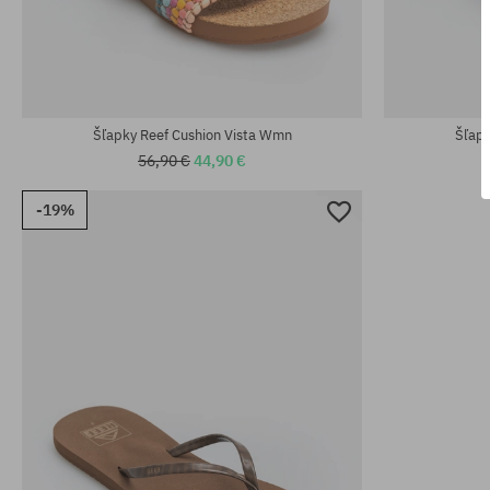
Dostupné veľkosti:
Dostupné veľko
36; 38.5; 40
36; 37.5; 38.5
Šľapky Reef Cushion Vista Wmn
Šľapk
56,90 €
44,90 €
-19%