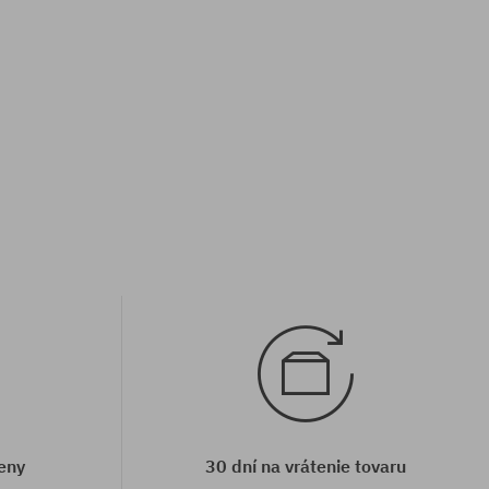
Dostupné veľkosti:
36; 37.5; 38.5; 40
eny
30 dní na vrátenie tovaru