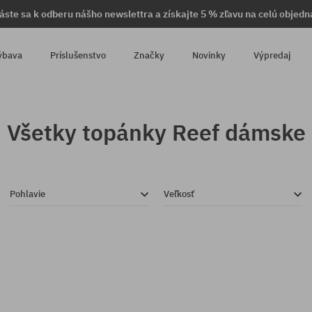
láste sa k odberu nášho newslettra a získajte 5 % zľavu na celú objedn
ýbava
Príslušenstvo
Značky
Novinky
Výpredaj
Všetky topánky Reef dámske
Pohlavie
Veľkosť