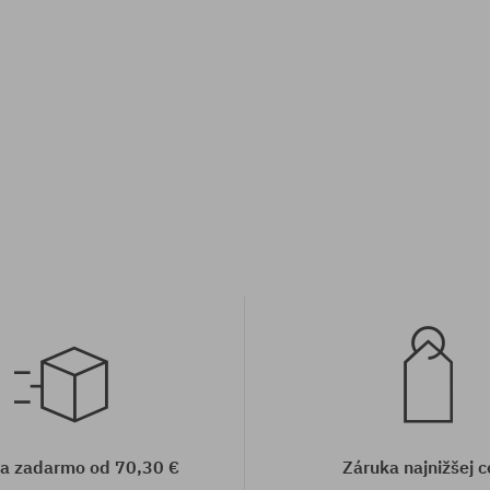
sti:
Dostupné veľkosti:
36; 38.5
a zadarmo od 70,30 €
Záruka najnižšej c