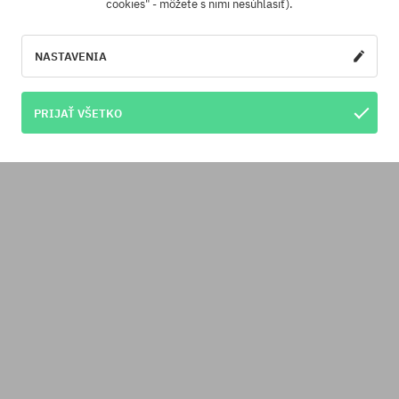
cookies" - môžete s nimi nesúhlasiť).
NASTAVENIA
sti:
Dostupné veľkosti:
; 40
36; 37.5; 38.5; 40
y Reef Cushion Vista Wmn
Plážovky Reef Bliss Nigh
PRIJAŤ VŠETKO
56,90 €
44,90 €
35,90 €
28,90 €