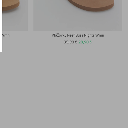
Dostupné veľkosti:
36; 37.5; 38.5; 40
ts Wmn
Plážovky Reef Bliss Nights Wmn
35,90 €
28,90 €