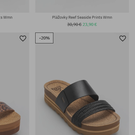
Dostupné veľkosti:
36; 37.5
nts Wmn
Plážovky Reef Seaside Prints Wmn
30,90 €
23,90 €
-20%