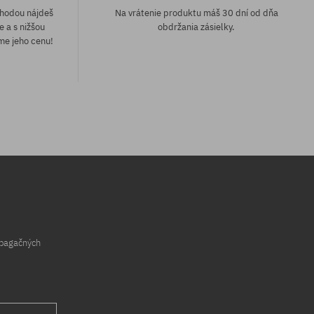
áhodou nájdeš
Na vrátenie produktu máš 30 dní od dňa
e a s nižšou
obdržania zásielky.
me jeho cenu!
opagačných