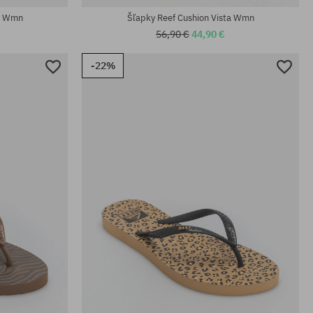
ta Wmn
Šľapky Reef Cushion Vista Wmn
56,90 €
44,90 €
-22%