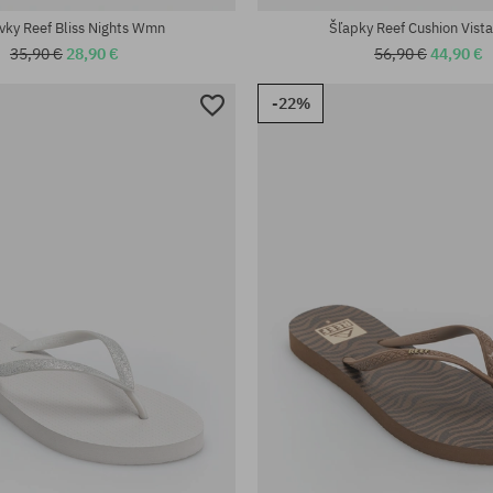
vky Reef Bliss Nights Wmn
Šľapky Reef Cushion Vis
35,90 €
28,90 €
56,90 €
44,90 €
-22%