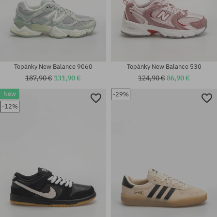
Topánky New Balance 9060
Topánky New Balance 530
187,90 €
131,90 €
124,90 €
86,90 €
New
-29%
Dostupné veľkosti:
-12%
Dostupné veľkosti:
40.5; 41.5; 42; 43; 44; 44.5; 45;
36; 38; 38 2/3
45.5