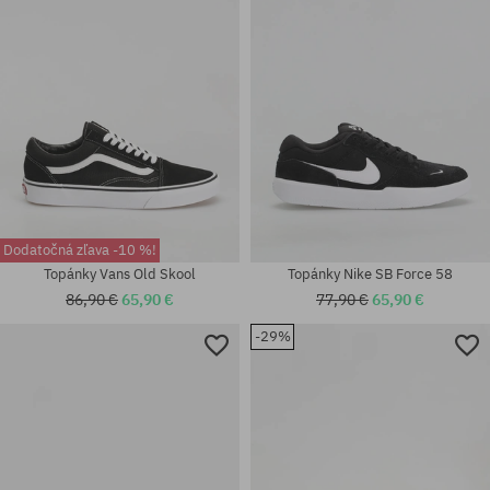
44.5; 45
42.5; 43; 45; 45.5
Dodatočná zľava -10 %!
Topánky Vans Old Skool
Topánky Nike SB Force 58
86,90 €
65,90 €
77,90 €
65,90 €
-29%
Dostupné veľkosti:
Dostupné veľkosti:
36; 36.5; 38.5; 43; 44.5; 45; 48;
36.5; 37; 38.5
49