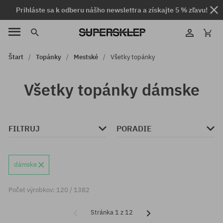
Prihláste sa k odberu nášho newslettra a získajte 5 % zľavu!
Štart
Topánky
Mestské
Všetky topánky
Všetky topánky dámske
FILTRUJ
PORADIE
dámske
Počet výrobkov: 120 / 1382
Stránka 1 z 12