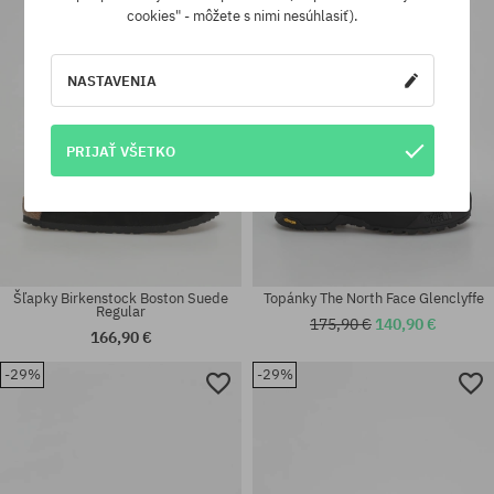
-19%
36.5; 37.5; 38; 38.5; 39; 40;
36; 37; 37.5; 38; 38.5; 39; 40;
cookies" - môžete s nimi nesúhlasiť).
40.5; 41; 42
41
NASTAVENIA
PRIJAŤ VŠETKO
Šľapky Birkenstock Boston Suede
Topánky The North Face Glenclyffe
Regular
175,90 €
140,90 €
166,90 €
-29%
-29%
Dostupné veľkosti:
Dostupné veľkosti:
37; 45
37; 37.5; 38; 38.5