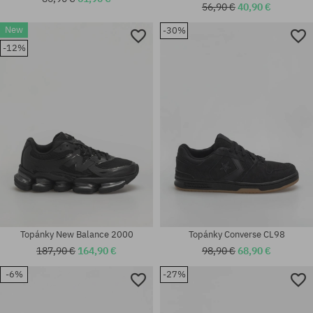
56,90 €
40,90 €
New
-30%
Dostupné veľkosti:
Dostupné veľkosti:
-12%
40 2/3
37
Topánky New Balance 2000
Topánky Converse CL98
187,90 €
164,90 €
98,90 €
68,90 €
-6%
-27%
Dostupné veľkosti:
Dostupné veľkosti:
37
36