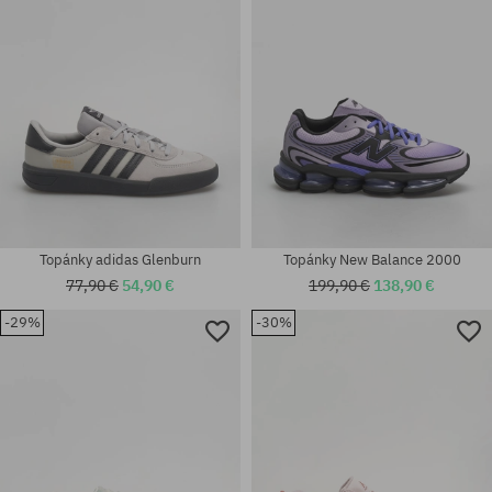
Topánky adidas Glenburn
Topánky New Balance 2000
77,90 €
54,90 €
199,90 €
138,90 €
-29%
-30%
Dostupné veľkosti:
Dostupné veľkosti:
36; 37; 38; 39; 40; 41
36; 37; 37.5; 38; 38.5; 39.5; 40