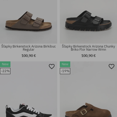
Šľapky Birkenstock Arizona Birkibuc
Šľapky Birkenstock Arizona Chunky
Regular
Briko Flor Narrow Wmn
100,90 €
100,90 €
Dostupné veľkosti:
New
New
36.5; 37.5; 38; 38.5; 39; 40;
Dostupné veľkosti:
-22%
-19%
40.5; 41; 42; 48.5
37; 39; 40; 44; 45; 46