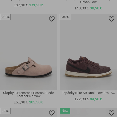
Urban Low
187,90 €
131,90 €
140,90 €
98,90 €
Dostupné veľkosti:
38; 38.5; 39; 40; 40.5; 41; 42;
-30%
-30%
42.5; 43; 44; 44.5; 45; 45.5; 46;
Dostupné veľkosti:
48.5
37; 37.5; 38; 39.5; 40
Šľapky Birkenstock Boston Suede
Topánky Nike SB Dunk Low Pro ISO
Leather Narrow
122,90 €
84,90 €
151,90 €
105,90 €
Dostupné veľkosti:
37 1/3; 38; 38 2/3; 39 1/3; 40;
New
-2%
Dostupné veľkosti:
40 2/3; 44; 44 2/3; 46; 46 2/3;