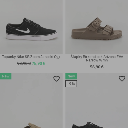
Topánky Nike SB Zoom Janoski Og+
Šľapky Birkenstock Arizona EVA
Narrow Wmn
98,90 €
75,90 €
56,90 €
New
New
Dostupné veľkosti:
Dostupné veľkosti:
-9%
41; 42; 43; 44; 45; 46
38