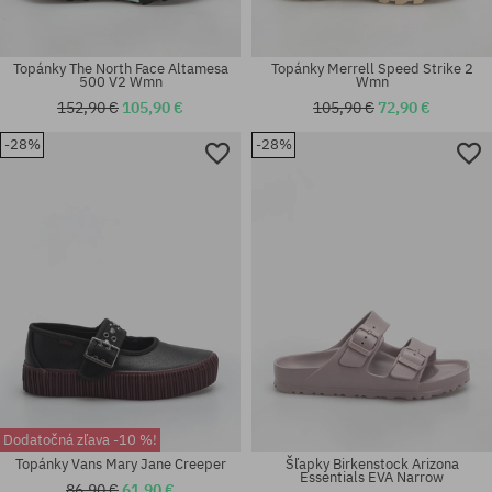
Topánky The North Face Altamesa
Topánky Merrell Speed Strike 2
500 V2 Wmn
Wmn
152,90 €
105,90 €
105,90 €
72,90 €
-28%
-28%
Dostupné veľkosti:
Dostupné veľkosti:
36; 38; 41
39; 41
Dodatočná zľava -10 %!
Topánky Vans Mary Jane Creeper
Šľapky Birkenstock Arizona
Essentials EVA Narrow
86,90 €
61,90 €