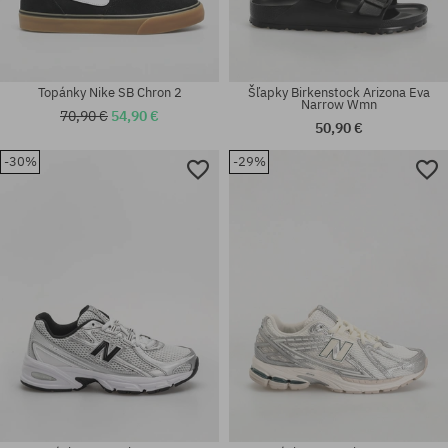
Topánky Nike SB Chron 2
Šľapky Birkenstock Arizona Eva
Narrow Wmn
70,90 €
54,90 €
50,90 €
-30%
-29%
Dostupné veľkosti:
Dostupné veľkosti:
35
36; 37