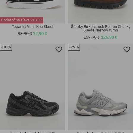
Dodatočná zľava -10 %!
Topánky Vans Knu Skool
Šľapky Birkenstock Boston Chunky
Suede Narrow Wmn
93,90 €
72,90 €
157,90 €
126,90 €
-30%
-29%
Dostupné veľkosti:
Dostupné veľkosti:
41; 45
36; 37