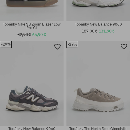
Topánky Nike SB Zoom Blazer Low
Topánky New Balance 9060
Pro Gt
187,90 €
131,90 €
82,90 €
65,90 €
-29%
-29%
Dostupné veľkosti:
Dostupné veľkosti:
37
37; 41
Topánky New Balance 9060
Topánky The North Face Glenclyffe