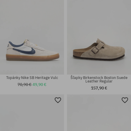
36; 37.5
37.5
Topánky Nike SB Heritage Vulc
Šľapky Birkenstock Boston Suede
Leather Regular
70,90 €
49,90 €
157,90 €
Dostupné veľkosti:
41.5; 42; 42.5; 43; 44; 45; 45.5;
Dostupné veľkosti:
46.5
36; 37; 39