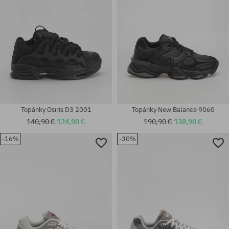
Topánky Osiris D3 2001
Topánky New Balance 9060
140,90 €
124,90 €
190,90 €
138,90 €
-16%
-30%
Dostupné veľkosti:
Dostupné veľkosti:
37; 37.5; 38; 40; 40.5; 42; 42.5;
36; 37; 37.5; 38; 38.5; 39.5; 40;
43; 44; 44.5; 45; 45.5; 46.5
40.5; 41.5; 44; 44.5; 45; 46.5