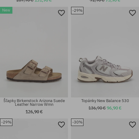
New
-29%
Dostupné veľkosti:
Dostupné veľkosti:
37.5; 40
35; 36; 37; 38; 39; 40; 41
Šľapky Birkenstock Arizona Suede
Topánky New Balance 530
Leather Narrow Wmn
136,90 €
96,90 €
126,90 €
-29%
-30%
Dostupné veľkosti:
Dostupné veľkosti:
36; 37; 38; 39; 40; 41; 44; 45;
39.5
47