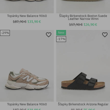
Topánky New Balance 9060
Šľapky Birkenstock Boston Suede
Leather Narrow Wmn
187,90 €
131,90 €
Dostupné veľkosti:
157,90 €
126,90 €
36; 36 2/3; 37 1/3; 38; 38 2/3;
New
-29%
39 1/3; 40; 40 2/3; 41 1/3; 42;
42 2/3; 43 1/3; 44; 44 2/3; 46;
Dostupné veľkosti:
-17%
46 2/3; 47 1/3
37
Topánky New Balance 9060
Šľapky Birkenstock Arizona Regular
187,90 €
131,90 €
91,90 €
75,90 €