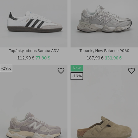
Topánky adidas Samba ADV
Topánky New Balance 9060
112,90 €
77,90 €
187,90 €
131,90 €
New
-29%
Dostupné veľkosti:
-19%
36; 37; 37.5; 38; 38.5; 39.5; 40;
Dostupné veľkosti:
40.5; 41.5; 42; 42.5; 43; 44
37; 38