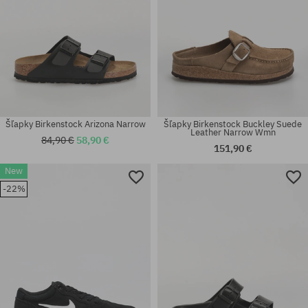
Šľapky Birkenstock Arizona Narrow
Šľapky Birkenstock Buckley Suede
Leather Narrow Wmn
84,90 €
58,90 €
151,90 €
New
Dostupné veľkosti:
Dostupné veľkosti:
-22%
37.5; 42
36; 37; 38; 39; 40; 41