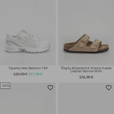
37; 37.5; 39.5; 40; 41.5
47 1/3
Topánky New Balance 740
Šľapky Birkenstock Arizona Suede
Leather Narrow Wmn
120,90 €
117,90 €
126,90 €
-30%
Dostupné veľkosti:
Dostupné veľkosti:
39
40.5; 44