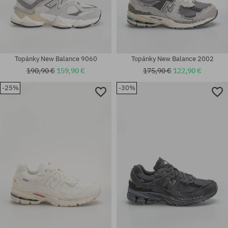
Topánky New Balance 9060
Topánky New Balance 2002
190,90 €
159,90 €
175,90 €
122,90 €
-25%
-30%
Dostupné veľkosti:
37; 37.5; 40.5; 42; 42.5; 43; 45;
Dostupné veľkosti:
47
36; 37; 37.5