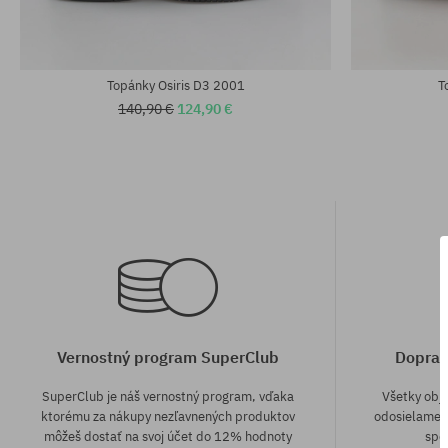
Topánky Osiris D3 2001
T
140,90 €
124,90 €
Vernostný program SuperClub
Doprav
SuperClub je náš vernostný program, vďaka
Všetky obj
ktorému za nákupy nezľavnených produktov
odosielame z
môžeš dostať na svoj účet do 12% hodnoty
spô