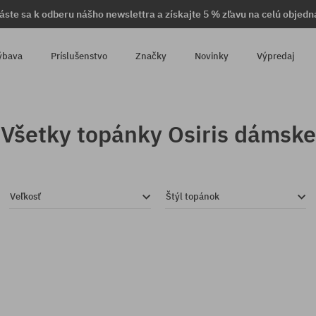
láste sa k odberu nášho newslettra a získajte 5 % zľavu na celú objedn
ýbava
Príslušenstvo
Značky
Novinky
Výpredaj
Všetky topánky Osiris dámske
Veľkosť
Štýl topánok