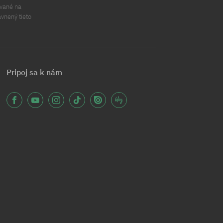
ávané na
ávnený tieto
Pripoj sa k nám