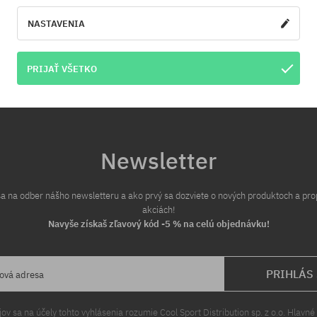
NASTAVENIA
sti:
PRIJAŤ VŠETKO
Newsletter
 sa na odber nášho newsletteru a ako prvý sa dozviete o nových produktoch a pr
akciách!
Navyše získaš zľavový kód -5 % na celú objednávku!
PRIHLÁS
lová adresa
v sa na účely tohto vyhlásenia rozumie Cool Sport Distribution sp. z o.o. Hlavné 