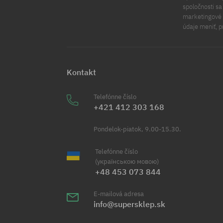
spoločnosti s
marketingové ú
údaje meniť, p
Kontakt
Telefónne číslo
+421 412 303 168
Pondelok-piatok, 9.00-15.30.
Telefónne číslo
(українською мовою)
+48 453 073 844
E-mailová adresa
info@supersklep.sk