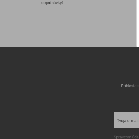
objednávky!
Dostupné veľkosti:
Dostupné veľko
37; 37.5; 40.5; 42; 42.5; 43; 45; 47
34.5
Prihláste
Tvoja e-mai
Správcom údajo