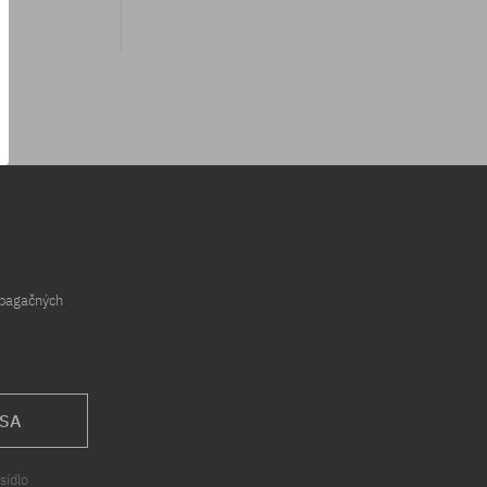
opagačných
 SA
sídlo