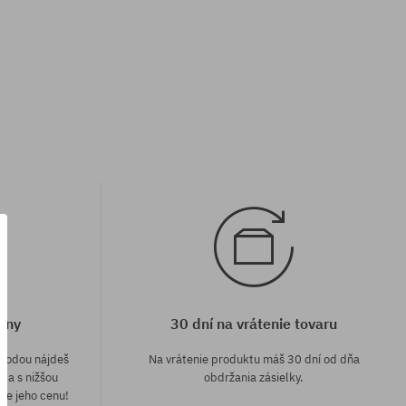
eny
30 dní na vrátenie tovaru
áhodou nájdeš
Na vrátenie produktu máš 30 dní od dňa
e a s nižšou
obdržania zásielky.
me jeho cenu!