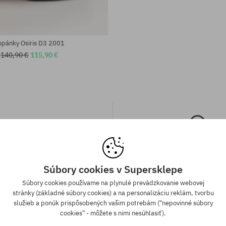
opánky Osiris D3 2001
140,90 €
115,90 €
Súbory cookies v Supersklepe
a zadarmo od 70,30 €
Záruka najnižšej c
Súbory cookies používame na plynulé prevádzkovanie webovej
stránky (základné súbory cookies) a na personalizáciu reklám, tvorbu
ednávky v hodnote nad 70,30 €
Máme najlepšie ceny, ale keď n
služieb a ponúk prispôsobených vašim potrebám ("nepovinné súbory
adarmo bez rozdielu na vybraný
ten istý produkt v inom e-shop
cookies" - môžete s nimi nesúhlasiť).
sob platby a doručenia.
cenou - špeciálne pre Teba zníži