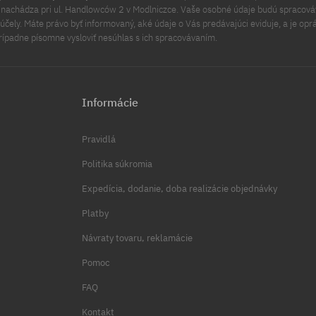
a nachádza pri ul. Handlowców 2 v Modlniczce. Vaše osobné údaje budú spracov
čely. Máte právo byť informovaný, aké údaje o Vás predávajúci eviduje, a je opr
rípadne písomne vysloviť nesúhlas s ich spracovávaním.
Informácie
Pravidlá
Politika súkromia
Expedícia, dodanie, doba realizácie objednávky
Platby
Návraty tovaru, reklamácie
Pomoc
FAQ
Kontakt