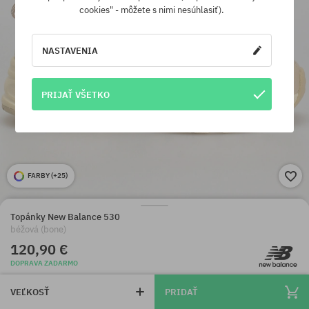
cookies" - môžete s nimi nesúhlasiť).
NASTAVENIA
PRIJAŤ VŠETKO
FARBY (
+25
)
Topánky New Balance 530
béžová (bone)
120,90 €
DOPRAVA ZADARMO
VEĽKOSŤ
PRIDAŤ