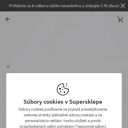
Prihláste sa k odberu nášho newslettra a získajte 5 % zľavu!
Súbory cookies v Supersklepe
Súbory cookies používame na plynulé prevádzkovanie
webovej stránky (základné súbory cookies) a na
personalizáciu reklám, tvorbu služieb a ponúk
prispôsobených vašim potrebám ("nepovinné súbory