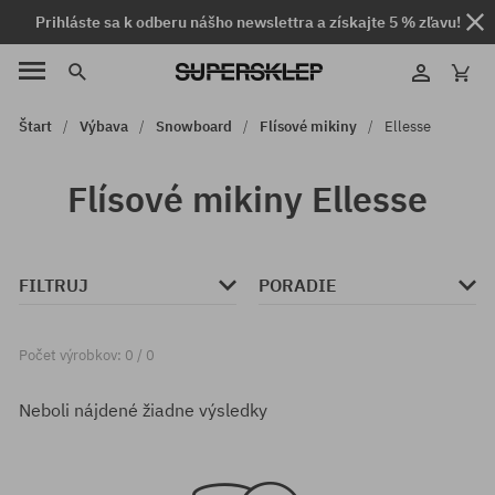
Prihláste sa k odberu nášho newslettra a získajte 5 % zľavu!
Štart
Výbava
Snowboard
Flísové mikiny
Ellesse
Flísové mikiny Ellesse
FILTRUJ
PORADIE
Počet výrobkov: 0 / 0
Neboli nájdené žiadne výsledky