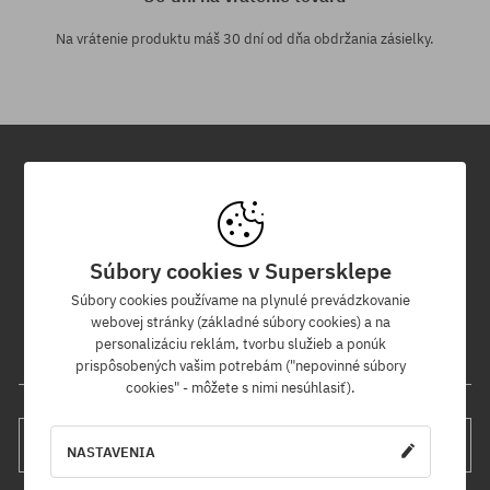
Na vrátenie produktu máš 30 dní od dňa obdržania zásielky.
Newsletter
Prihláste sa na odber nášho newsletteru a ako prvý sa dozviete o
Súbory cookies v Supersklepe
nových produktoch a propagačných akciách!
Navyše získaš zľavový kód -5 % na celú objednávku!
Súbory cookies používame na plynulé prevádzkovanie
webovej stránky (základné súbory cookies) a na
personalizáciu reklám, tvorbu služieb a ponúk
Tvoja e-mailová adresa
prispôsobených vašim potrebám ("nepovinné súbory
cookies" - môžete s nimi nesúhlasiť).
PRIHLÁS SA
NASTAVENIA