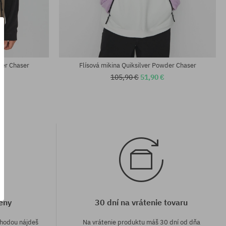
Dostupné veľkosti:
XL
der Chaser
Flísová mikina Quiksilver Powder Chaser
105,90 €
51,90 €
eny
30 dní na vrátenie tovaru
áhodou nájdeš
Na vrátenie produktu máš 30 dní od dňa