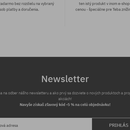
adarmo bez rozdielu na vybraný
ten istý produkt v inom e-shop
sob platby a doručenia.
cenou - špeciálne pre Teba zníži
sti:
Dostupné veľkosti:
XL
Newsletter
 sa na odber nášho newsletteru a ako prvý sa dozviete o nových produktoch a pr
akciách!
Navyše získaš zľavový kód -5 % na celú objednávku!
PRIHLÁS
lová adresa