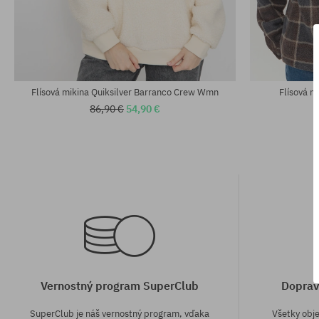
Dostupné veľkosti:
Dostupné veľko
M; L; XL
XS; M
Flísová mikina Quiksilver Barranco Crew Wmn
Flísová m
86,90 €
54,90 €
Vernostný program SuperClub
Doprav
SuperClub je náš vernostný program, vďaka
Všetky obj