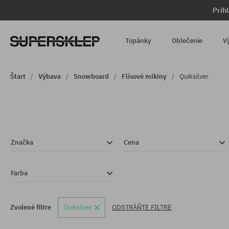
Prih
Topánky
Oblečenie
V
Štart
Výbava
Snowboard
Flísové mikiny
Quiksilver
Značka
Cena
Farba
Zvolené filtre
Quiksilver
ODSTRÁŇTE FILTRE