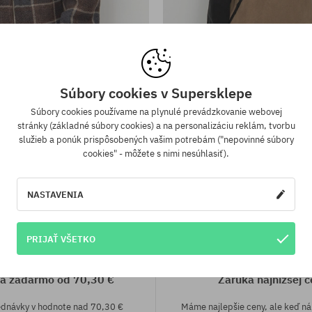
sti:
Dostupné veľkosti:
XS; S; M
Súbory cookies v Supersklepe
ikina Quiksilver Sherpa Jacket
Flísová mikina Quiksilver Pow
107,90 €
68,90 €
105,90 €
51,90 €
Súbory cookies používame na plynulé prevádzkovanie webovej
stránky (základné súbory cookies) a na personalizáciu reklám, tvorbu
služieb a ponúk prispôsobených vašim potrebám ("nepovinné súbory
cookies" - môžete s nimi nesúhlasiť).
NASTAVENIA
PRIJAŤ VŠETKO
a zadarmo od 70,30 €
Záruka najnižšej c
ednávky v hodnote nad 70,30 €
Máme najlepšie ceny, ale keď n