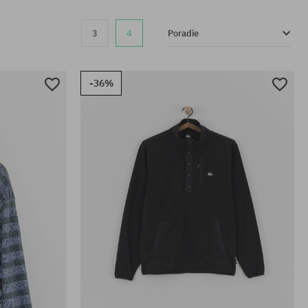
3
4
Poradie
-36%