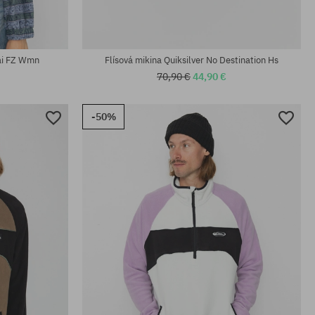
dai FZ Wmn
Flísová mikina Quiksilver No Destination Hs
70,90 €
44,90 €
-50%