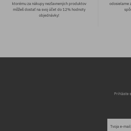
ktorému za nákupy nezľavnených produktov
odosielame z
môžeš dostať na svoj účet do 12% hodnoty
spô
objednávky!
Dostupné veľkosti:
Dostupné veľko
XS; S; M
M
Prihláste
Tvoja e-mai