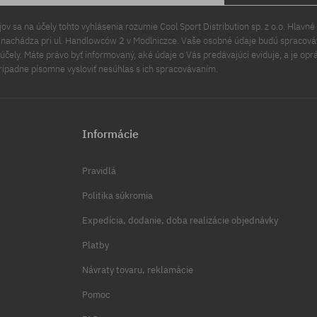
v sa na účely tohto vyhlásenia rozumie Cool Sport Distribution sp. z o.o. Hlavné 
a nachádza pri ul. Handlowców 2 v Modlniczce. Vaše osobné údaje budú spracov
čely. Máte právo byť informovaný, aké údaje o Vás predávajúci eviduje, a je opr
rípadne písomne vysloviť nesúhlas s ich spracovávaním.
Informácie
Pravidlá
Politika súkromia
Expedícia, dodanie, doba realizácie objednávky
Platby
Návraty tovaru, reklamácie
Pomoc