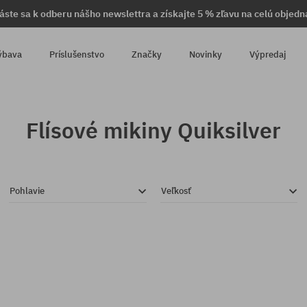
láste sa k odberu nášho newslettra a získajte 5 % zľavu na celú objedn
ýbava
Príslušenstvo
Značky
Novinky
Výpredaj
Flísové mikiny Quiksilver
Pohlavie
Veľkosť