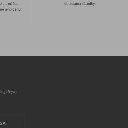
e a s nižšou
obdržania zásielky.
me jeho cenu!
Dostupné veľkosti:
L
opagačných
 SA