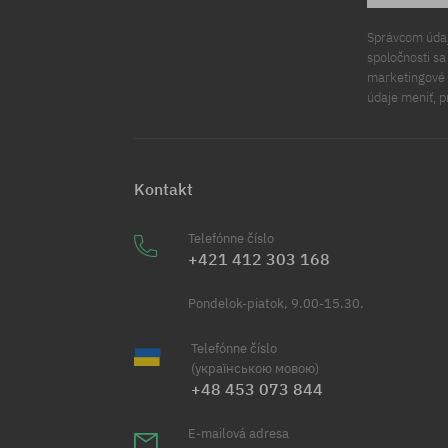
Správcom údajo
spoločnosti s
marketingové ú
údaje meniť, p
Kontakt
Telefónne číslo
+421 412 303 168
Pondelok-piatok, 9.00-15.30.
Telefónne číslo
(українською мовою)
+48 453 073 844
E-mailová adresa