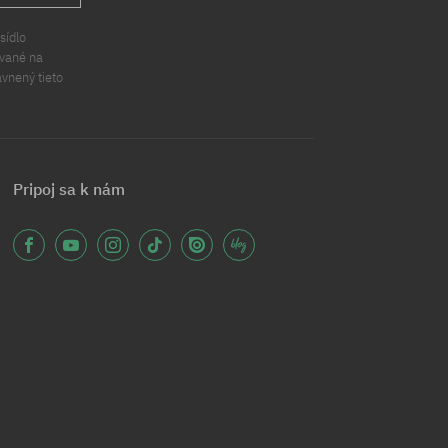
sídlo
ávané na
ávnený tieto
Pripoj sa k nám