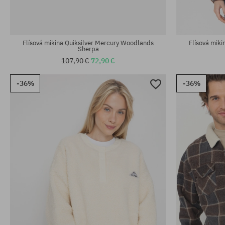
Flísová mikina Quiksilver Mercury Woodlands
Flísová mik
Sherpa
107,90 €
72,90 €
-36%
-36%