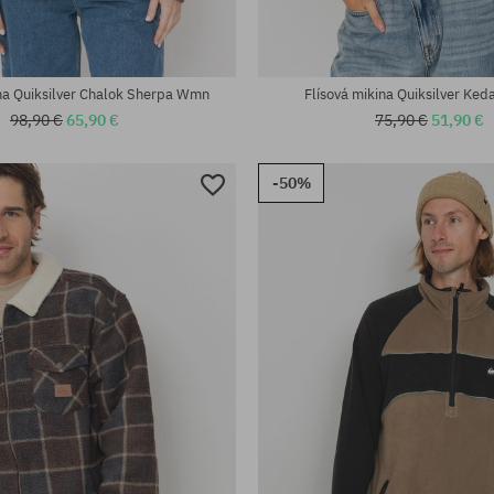
ina Quiksilver Chalok Sherpa Wmn
Flísová mikina Quiksilver Ke
98,90 €
65,90 €
75,90 €
51,90 €
-50%