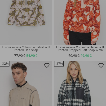
Flísová mikina Columbia Helvetia II
Flísová mikina Columbia Helvetia II
Printed Half Snap
Printed Cropped Half Snap Wmn
77,90 €
54,90 €
70,90 €
49,90 €
-32%
-37%
Dostupné veľkosti:
Dostupné veľkosti:
M; L; XL
XL