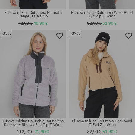
Flísová mikina Columbia Klamath
Flísová mikina Columbia West Bend
Range II Half Zip
1/4 Zip II Wmn
42,90 €
40,90 €
82,90 €
51,90 €
-35%
-37%
Dostupné veľkosti:
Dostupné veľkosti:
XS; S; M
M; XL
Flísová mikina Columbia Boundless
Flísová mikina Columbia Backbowl
Discovery Sherpa Full Zip II Wmn
II Full Zip Wmn
112,90 €
72,90 €
82,90 €
51,90 €