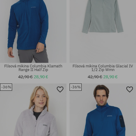
Flísová mikina Columbia Klamath
Flísová mikina Columbia Glacial IV
Range II Half Zip
1/2 Zip Wmn
42,90 €
28,90 €
42,90 €
28,90 €
-36%
-36%
Dostupné veľkosti:
Dostupné veľkosti:
XS; S; M
XS; M