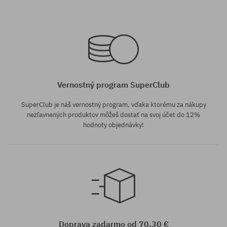
Dostupné veľkosti:
Dostupné veľkosti:
XL
S; M
Vernostný program SuperClub
SuperClub je náš vernostný program, vďaka ktorému za nákupy
nezľavnených produktov môžeš dostať na svoj účet do 12%
hodnoty objednávky!
Dostupné veľkosti:
Dostupné veľkosti:
S
XS
Doprava zadarmo od 70,30 €