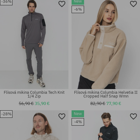
New
-36%
Dostupné veľkosti:
Dostupné veľkosti:
-6%
XL
XS; M
Flísová mikina Columbia Tech Knit
Flísová mikina Columbia Helvetia II
1/4 Zip
Cropped Half Snap Wmn
56,90 €
35,90 €
82,90 €
77,90 €
New
-28%
Dostupné veľkosti:
Dostupné veľkosti:
-4%
XS
M; L; XL