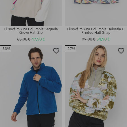
Flísová mikina Columbia Sequoia
Flísová mikina Columbia Helvetia II
Grove Half Zip
Printed Half Snap
65,90 €
47,90 €
77,90 €
54,90 €
-33%
-27%
Dostupné veľkosti:
Dostupné veľkosti:
L; XL
L