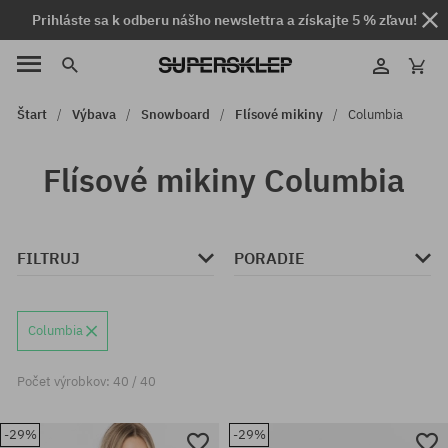
Prihláste sa k odberu nášho newslettra a získajte 5 % zľavu!
Štart
Výbava
Snowboard
Flísové mikiny
Columbia
Flísové mikiny Columbia
FILTRUJ
PORADIE
Columbia
Počet výrobkov: 40 / 40
-29%
-29%