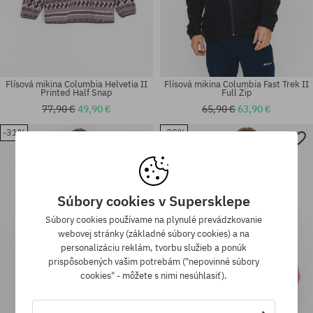
Flísová mikina Columbia Helvetia II
Flísová mikina Columbia Fast Trek II
Printed Half Snap
Full Zip
77,90 €
49,90 €
65,90 €
63,90 €
-31%
-29%
Dostupné veľkosti:
Dostupné veľkosti:
XL
XL
Súbory cookies v Supersklepe
Súbory cookies používame na plynulé prevádzkovanie
webovej stránky (základné súbory cookies) a na
personalizáciu reklám, tvorbu služieb a ponúk
prispôsobených vašim potrebám ("nepovinné súbory
cookies" - môžete s nimi nesúhlasiť).