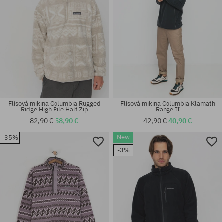
Flísová mikina Columbia Rugged
Flísová mikina Columbia Klamath
Ridge High Pile Half Zip
Range II
82,90 €
58,90 €
42,90 €
40,90 €
New
-35%
Dostupné veľkosti:
Dostupné veľkosti:
-3%
M; L; XL
XS; M