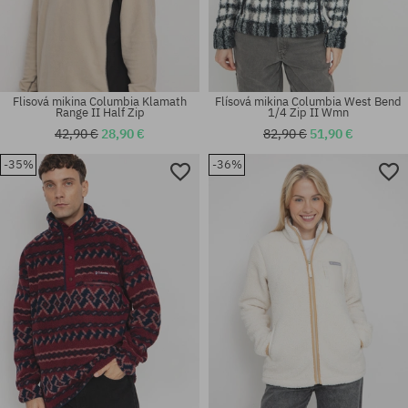
Flisová mikina Columbia Klamath
Flísová mikina Columbia West Bend
Range II Half Zip
1/4 Zip II Wmn
42,90 €
28,90 €
82,90 €
51,90 €
-35%
-36%
Dostupné veľkosti:
Dostupné veľkosti:
M; L; XL
S; M