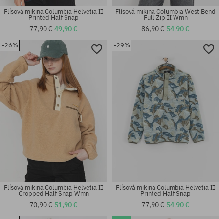
Flísová mikina Columbia Helvetia II
Flísová mikina Columbia West Bend
Printed Half Snap
Full Zip II Wmn
77,90 €
49,90 €
86,90 €
54,90 €
-26%
-29%
Dostupné veľkosti:
Dostupné veľkosti:
L; XL
XS; S; M
Flísová mikina Columbia Helvetia II
Flísová mikina Columbia Helvetia II
Cropped Half Snap Wmn
Printed Half Snap
70,90 €
51,90 €
77,90 €
54,90 €