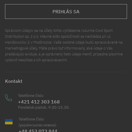
PRIHLÁS SA
Správcom údajov sa na účely tohto vyhlásenia rozumie Cool Sport
Distribution sp. z o.o. Hlavné sídlo spoločnosti sa nachádza pri ul.
Handlowców 2 v Modlniczce. Vaše osobné údaje budú spracovávané na
marketingové účely. Máte právo byť informovaný, aké údaje o Vás
predávajúci eviduje, a je oprávnený tieto údaje meniť, prípadne písomne
vysloviť nesúhlas s ich spracovávaním.
Kontakt
Telefónne číslo
+421 412 303 168
Pondelok-piatok, 9.00-15.30.
Telefónne číslo
(українською мовою)
+48 453 073 844