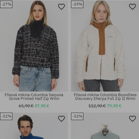
-27%
-29%
Dostupné veľkosti:
Dostupné veľkosti:
XS; S; M
XS; M
Flísová mikina Columbia Sequoia
Flísová mikina Columbia Boundless
Grove Printed Half Zip Wmn
Discovery Sherpa Full Zip II Wmn
65,90 €
47,90 €
112,90 €
79,90 €
-32%
-32%
Dostupné veľkosti:
Dostupné veľkosti:
M; L; XL
S; M