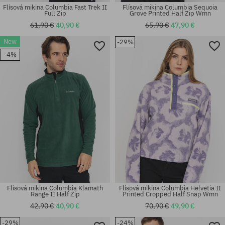
Flísová mikina Columbia Fast Trek II
Flísová mikina Columbia Sequoia
Full Zip
Grove Printed Half Zip Wmn
61,90 €
40,90 €
65,90 €
47,90 €
New
-29%
Dostupné veľkosti:
Dostupné veľkosti:
-4%
L; XL
M; L; XL
Flísová mikina Columbia Klamath
Flísová mikina Columbia Helvetia II
Range II Half Zip
Printed Cropped Half Snap Wmn
42,90 €
40,90 €
70,90 €
49,90 €
-29%
-24%