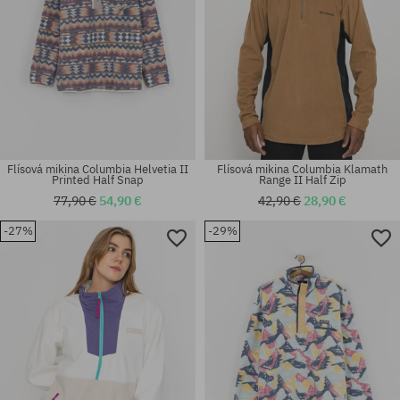
Flísová mikina Columbia Helvetia II
Flísová mikina Columbia Klamath
Printed Half Snap
Range II Half Zip
77,90 €
54,90 €
42,90 €
28,90 €
-27%
-29%
Dostupné veľkosti:
Dostupné veľkosti:
XS; S
M; XL