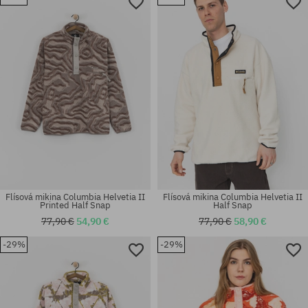
Dostupné veľkosti:
Dostupné veľkosti:
L; XL
S
Flísová mikina Columbia Helvetia II
Flísová mikina Columbia Helvetia II
Printed Half Snap
Half Snap
77,90 €
54,90 €
77,90 €
58,90 €
-29%
-29%
Dostupné veľkosti:
Dostupné veľkosti:
L; XL
XS