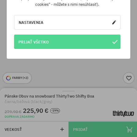
cookies" - môžete s nimi nesúhlasiť).
NASTAVENIA
PRIJAŤ VŠETKO
FARBY (
+2
)
Pánske Obuv na snowboard ThirtyTwo Shifty Boa
čierna/béžová (black/grey)
225,90 €
-19%
279,90 €
DOPRAVA ZADARMO
VEĽKOSŤ
PRIDAŤ