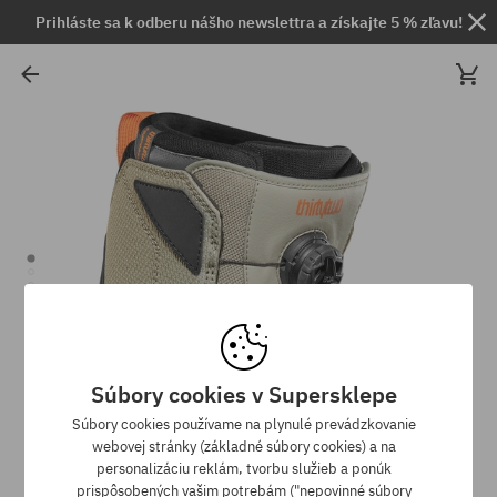
Prihláste sa k odberu nášho newslettra a získajte 5 % zľavu!
Súbory cookies v Supersklepe
Súbory cookies používame na plynulé prevádzkovanie
webovej stránky (základné súbory cookies) a na
personalizáciu reklám, tvorbu služieb a ponúk
prispôsobených vašim potrebám ("nepovinné súbory