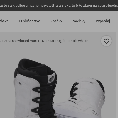
láste sa k odberu nášho newslettra a získajte 5 % zľavu na celú objedn
ýbava
Príslušenstvo
Značky
Novinky
Výpredaj
Obuv na snowboard Vans Hi Standard Og (dillon ojo white)