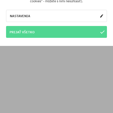
cookies" - môžete s nimi nesúhlasiť).
NASTAVENIA
PRIJAŤ VŠETKO