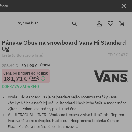
ávku!
Vyhladávač
Pánske Obuv na snowboard Vans Hi Standard
Og
ID
362437
biela (dillon ojo white)
253,90 €
201,90 €
-20%
Cena po pridaní do košíka:
181,71 €
-10%
DOPRAVA ZADARMO
Model Hi-Standard OG je najpredávanejšou obuvou značky Vans
všetkých čias a naďalej určuje štandard klasického štýlu a moderného
výkonu. Pohodlie a známy pocit tradičnej ...
V1 ULTRACUSH LINER - Vnútorná tlmiaca vrstva UltraCush - Teplom
tvarované jadro s dvojitou hustotou - Neoprénová topánka Comfort
Flex - Manžeta z brúseného flísu s uzav ...