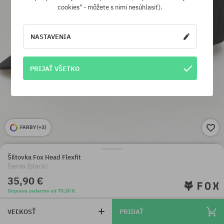
cookies" - môžete s nimi nesúhlasiť).
NASTAVENIA
PRIJAŤ VŠETKO
FARBY (
+3
)
Šiltovka Fox Head Flexfit
čierna (black)
35,90 €
Doprava zadarmo od 70,30 €
VEĽKOSŤ
PRIDAŤ