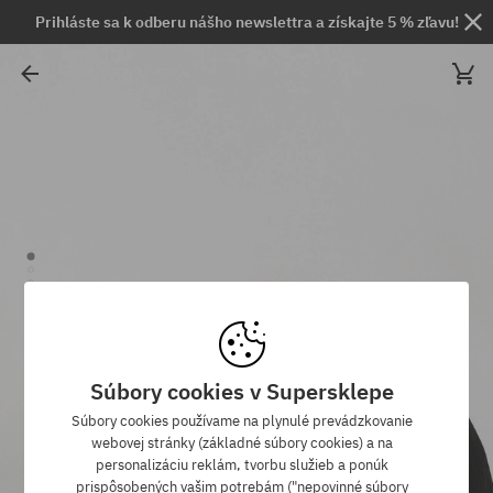
Prihláste sa k odberu nášho newslettra a získajte 5 % zľavu!
Súbory cookies v Supersklepe
Súbory cookies používame na plynulé prevádzkovanie
webovej stránky (základné súbory cookies) a na
personalizáciu reklám, tvorbu služieb a ponúk
prispôsobených vašim potrebám ("nepovinné súbory