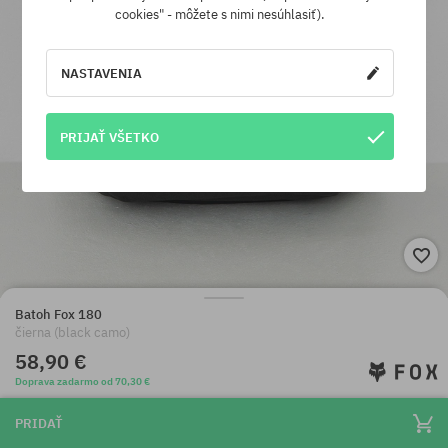
cookies" - môžete s nimi nesúhlasiť).
NASTAVENIA
PRIJAŤ VŠETKO
Batoh Fox 180
čierna (black camo)
58,90 €
Doprava zadarmo od 70,30 €
PRIDAŤ