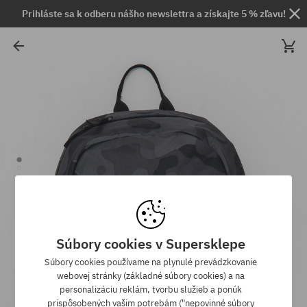
Prihláste sa k odberu nášho newslettra a získajte 5 % zľavu!
Súbory cookies v Supersklepe
Súbory cookies používame na plynulé prevádzkovanie
webovej stránky (základné súbory cookies) a na
personalizáciu reklám, tvorbu služieb a ponúk
prispôsobených vašim potrebám ("nepovinné súbory