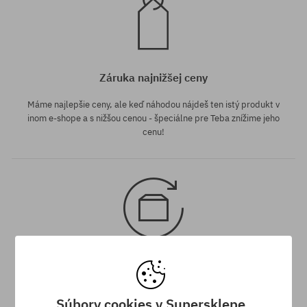
Záruka najnižšej ceny
Máme najlepšie ceny, ale keď náhodou nájdeš ten istý produkt v
inom e-shope a s nižšou cenou - špeciálne pre Teba znížime jeho
cenu!
30 dní na vrátenie tovaru
Na vrátenie produktu máš 30 dní od dňa obdržania zásielky.
Súbory cookies v Supersklepe