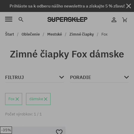
Prihláste sa k odberu nášho newslettra a získajte 5 % zľavu!
Štart
Oblečenie
Mestské
Zimné čiapky
Fox
Zimné čiapky Fox dámske
FILTRUJ
PORADIE
Fox
dámske
Počet výrobkov: 1 / 1
-35%