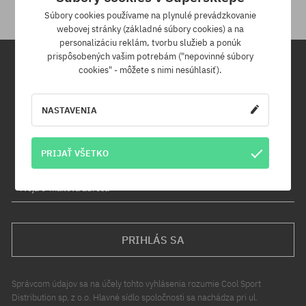
Súbory cookies používame na plynulé prevádzkovanie
webovej stránky (základné súbory cookies) a na
personalizáciu reklám, tvorbu služieb a ponúk
prispôsobených vašim potrebám ("nepovinné súbory
cookies" - môžete s nimi nesúhlasiť).
Newsletter
NASTAVENIA
Prihláste sa na odber nášho newsletteru a ako prvý sa dozviete o
nových produktoch a propagačných akciách!
Navyše získaš zľavový kód -5 % na celú objednávku!
PRIJAŤ VŠETKO
Tvoja e-mailová adresa
PRIHLÁS SA
Správcom údajov sa na účely tohto vyhlásenia rozumie Cool Sport
Distribution sp. z o.o. Hlavné sídlo spoločnosti sa nachádza pri ul.