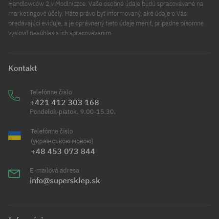
Handlowców 2 v Modlniczce. Vaše osobné údaje budú spracovávané na
marketingové účely. Máte právo byť informovaný, aké údaje o Vás
predávajúci eviduje, a je oprávnený tieto údaje meniť, prípadne písomne
vysloviť nesúhlas s ich spracovávaním.
Kontakt
Telefónne číslo
+421 412 303 168
Pondelok-piatok, 9.00-15.30.
Telefónne číslo
(українською мовою)
+48 453 073 844
E-mailová adresa
info@supersklep.sk