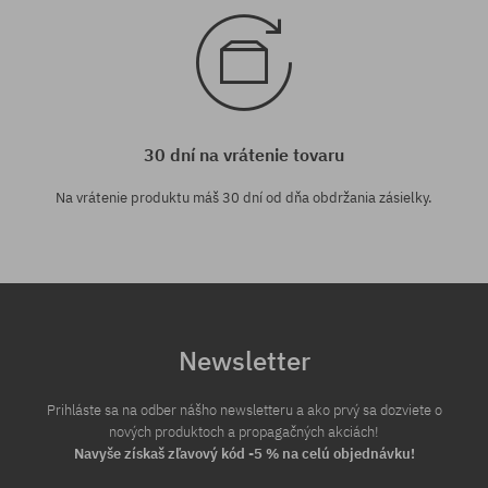
30 dní na vrátenie tovaru
Na vrátenie produktu máš 30 dní od dňa obdržania zásielky.
Newsletter
Prihláste sa na odber nášho newsletteru a ako prvý sa dozviete o
nových produktoch a propagačných akciách!
Navyše získaš zľavový kód -5 % na celú objednávku!