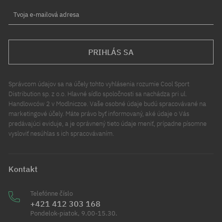
Tvoja e-mailová adresa
PRIHLÁS SA
Správcom údajov sa na účely tohto vyhlásenia rozumie Cool Sport
Distribution sp. z o.o. Hlavné sídlo spoločnosti sa nachádza pri ul.
Handlowców 2 v Modlniczce. Vaše osobné údaje budú spracovávané na
marketingové účely. Máte právo byť informovaný, aké údaje o Vás
predávajúci eviduje, a je oprávnený tieto údaje meniť, prípadne písomne
vysloviť nesúhlas s ich spracovávaním.
Kontakt
Telefónne číslo
+421 412 303 168
Pondelok-piatok, 9.00-15.30.