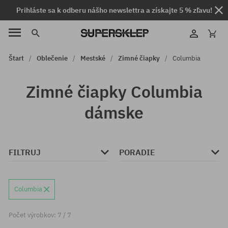
Prihláste sa k odberu nášho newslettra a získajte 5 % zľavu!
Štart
Oblečenie
Mestské
Zimné čiapky
Columbia
Zimné čiapky Columbia
dámske
FILTRUJ
PORADIE
Columbia
Počet výrobkov: 7 / 7