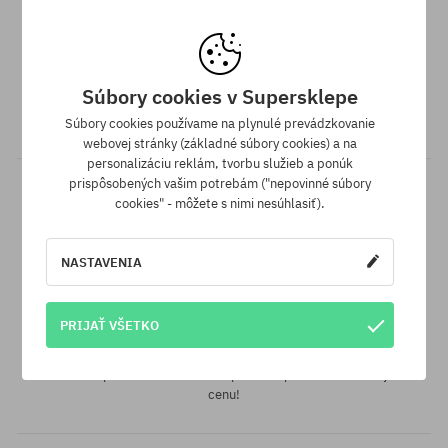
univerzálna veľkosť
Doprava zadarmo od 70,30 €
Súbory cookies v Supersklepe
Všetky objednávky v hodnote nad 70,30 € odosielame zadarmo
bez rozdielu na vybraný spôsob platby a doručenia.
Súbory cookies používame na plynulé prevádzkovanie
webovej stránky (základné súbory cookies) a na
personalizáciu reklám, tvorbu služieb a ponúk
prispôsobených vašim potrebám ("nepovinné súbory
cookies" - môžete s nimi nesúhlasiť).
NASTAVENIA
Záruka najnižšej ceny
PRIJAŤ VŠETKO
Máme najlepšie ceny, ale keď náhodou nájdeš ten istý produkt v
inom e-shope a s nižšou cenou - špeciálne pre Teba znížime jeho
cenu!