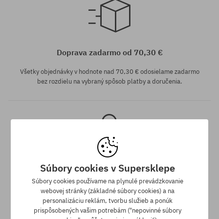
Dostupné veľkosti:
Dostupné veľkosti:
39; 41; 42
40
Doprava zadarmo od 70,30 €
Všetky objednávky v hodnote nad 70,30 € odosielame zadarmo
bez rozdielu na vybraný spôsob platby a doručenia.
Súbory cookies v Supersklepe
Záruka najnižšej ceny
Súbory cookies používame na plynulé prevádzkovanie
webovej stránky (základné súbory cookies) a na
Máme najlepšie ceny, ale keď náhodou nájdeš ten istý produkt v
personalizáciu reklám, tvorbu služieb a ponúk
inom e-shope a s nižšou cenou - špeciálne pre Teba znížime jeho
prispôsobených vašim potrebám ("nepovinné súbory
cenu!