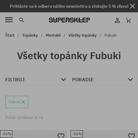
Prihláste sa k odberu nášho newslettra a získajte 5 % zľavu!
Štart
Topánky
Mestské
Všetky topánky
Fubuki
Všetky topánky Fubuki
FILTRUJ
PORADIE
Fubuki
Počet výrobkov: 6 / 6
-36%
-36%