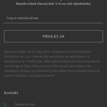
Navyše získaš zľavový kód -5 % na celú objednávku!
Tvoja e-mailová adresa
PRIHLÁS SA
Správcom údajov sa na účely tohto vyhlásenia rozumie Cool Sport
Distribution sp. z o.o. Hlavné sídlo spoločnosti sa nachádza pri ul.
Handlowców 2 v Modlniczce. Vaše osobné údaje budú spracovávané na
marketingové účely. Máte právo byť informovaný, aké údaje o Vás
predávajúci eviduje, a je oprávnený tieto údaje meniť, prípadne písomne
vysloviť nesúhlas s ich spracovávaním.
Kontakt
Telefónne číslo