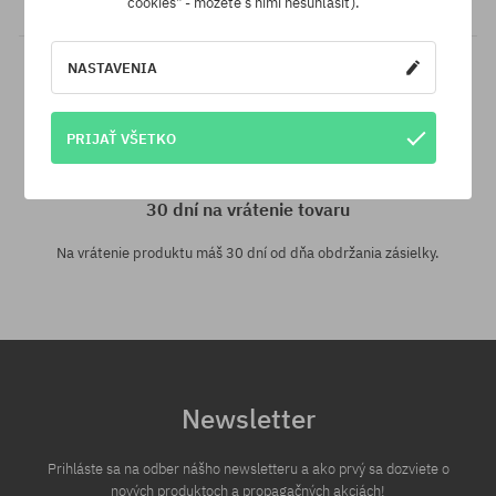
cookies" - môžete s nimi nesúhlasiť).
NASTAVENIA
PRIJAŤ VŠETKO
30 dní na vrátenie tovaru
Na vrátenie produktu máš 30 dní od dňa obdržania zásielky.
Newsletter
Prihláste sa na odber nášho newsletteru a ako prvý sa dozviete o
nových produktoch a propagačných akciách!