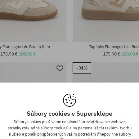
sti:
Dostupné veľkosti:
37; 38; 39; 40; 42; 43; 44; 45
 Flamingos Life Burela Slim
Topánky Flamingos Life Bur
175,90 €
100,90 €
175,90 €
100,90 €
-31%
Súbory cookies v Supersklepe
Súbory cookies používame na plynulé prevádzkovanie webovej
stránky (základné súbory cookies) a na personalizáciu reklám, tvorbu
služieb a ponúk prispôsobených vašim potrebám ("nepovinné súbory