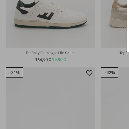
Dostupné veľkosti:
Dostupné veľko
40; 42
37; 38; 40; 41
Topánky Flamingos Life Saline
Topán
164,90 €
79,90 €
-31%
-42%