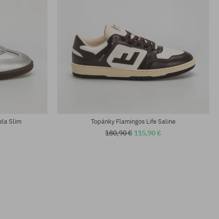
Dostupné veľkosti:
; 46
37; 39; 40; 41; 42; 43; 44; 45; 46
ela Slim
Topánky Flamingos Life Saline
180,90 €
115,90 €