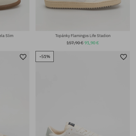
Dostupné veľkosti:
38; 40; 41; 42; 43; 44; 45; 46
ela Slim
Topánky Flamingos Life Stadion
157,90 €
91,90 €
-51%