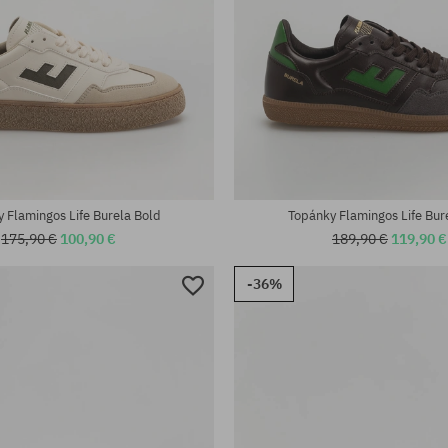
sti:
Dostupné veľkosti:
; 46
41; 42; 43; 44; 46
 Flamingos Life Burela Bold
Topánky Flamingos Life Bur
175,90 €
100,90 €
189,90 €
119,90 €
-36%