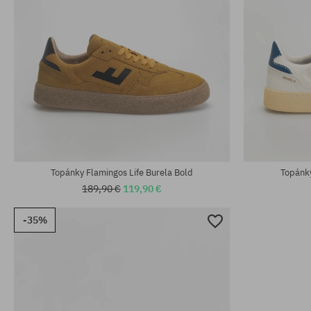
Dostupné veľkosti:
Dostupné veľko
41; 42; 43; 44; 45; 46
37; 39; 45
Topánky Flamingos Life Burela Bold
Topánky
189,90 €
119,90 €
-35%