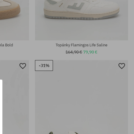
Dostupné veľkosti:
41; 43; 44
ela Bold
Topánky Flamingos Life Saline
164,90 €
79,90 €
-31%