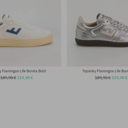
sti:
Dostupné veľkosti:
37; 38; 39; 40; 41; 42; 43; 44; 45
 Flamingos Life Burela Bold
Topánky Flamingos Life Bur
189,90 €
119,90 €
189,90 €
119,90 €