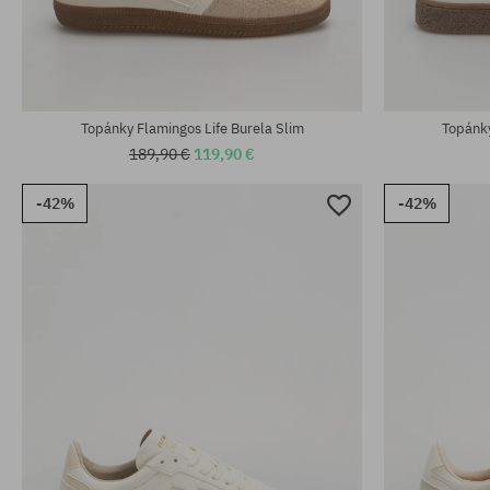
Dostupné veľkosti:
Dostupné veľko
37; 38; 39; 41; 42; 43; 44; 46
37; 38; 39; 40
Topánky Flamingos Life Burela Slim
Topánky
189,90 €
119,90 €
-42%
-42%