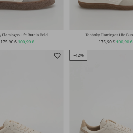
sti:
Dostupné veľkosti:
; 41; 42; 43; 44; 45; 46
37; 40; 41; 42; 43; 44; 45; 46
 Flamingos Life Burela Bold
Topánky Flamingos Life Bur
175,90 €
100,90 €
175,90 €
100,90 €
-42%