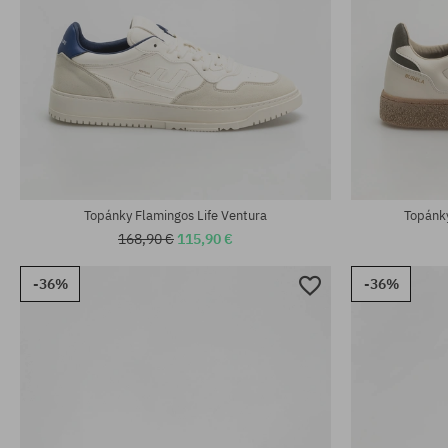
Dostupné veľkosti:
Dostupné veľko
41; 43
41; 42; 43; 44
Topánky Flamingos Life Ventura
Topánky
168,90 €
115,90 €
-36%
-36%