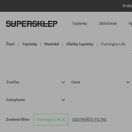
Prih
Topánky
Oblečenie
V
Štart
Topánky
Mestské
Všetky topánky
Flamingos Life
Značka
Cena
Zateplenie
Zvolené filtre
Flamingos Life
ODSTRÁŇTE FILTRE