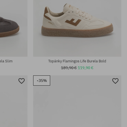
Dostupné veľkosti:
41; 42; 43; 44; 45
ela Slim
Topánky Flamingos Life Burela Bold
189,90 €
119,90 €
-35%