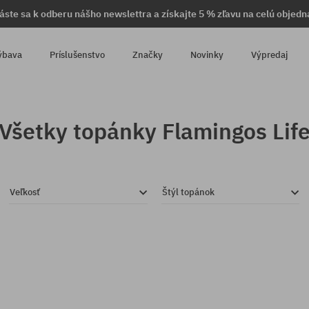
láste sa k odberu nášho newslettra a získajte 5 % zľavu na celú objedn
ýbava
Príslušenstvo
Značky
Novinky
Výpredaj
Všetky topánky Flamingos Lif
Veľkosť
Štýl topánok