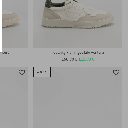
Dostupné veľkosti:
41; 42; 43; 44; 46
entura
Topánky Flamingos Life Ventura
168,90 €
115,90 €
-36%