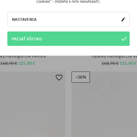
cookies" - môžete s nimi nesúhlasiť).
NASTAVENIA
PRIJAŤ VŠETKO
sti:
Dostupné veľkosti:
; 42; 43; 44; 46
39; 40
ky Flamingos Life Ventura
Topánky Flamingos Life V
168,90 €
115,90 €
168,90 €
115,90 €
-36%