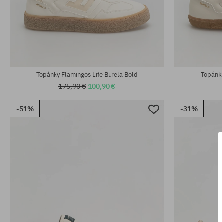
Dostupné veľkosti:
Dostupné veľko
37; 38; 39; 40; 41; 42; 43; 44; 45
37; 42; 44
Topánky Flamingos Life Burela Bold
Topánky
175,90 €
100,90 €
-51%
-31%