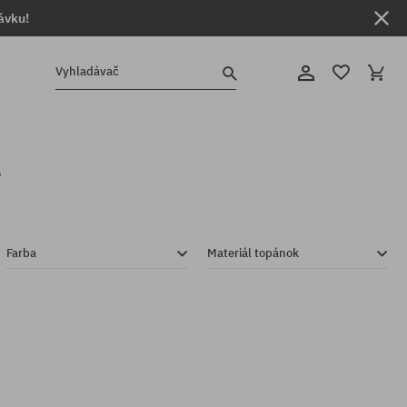
ávku!
Vyhladávač
e
Farba
Materiál topánok