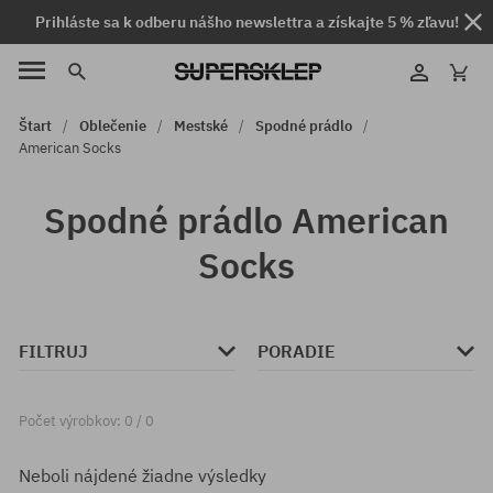
Prihláste sa k odberu nášho newslettra a získajte 5 % zľavu!
Štart
Oblečenie
Mestské
Spodné prádlo
American Socks
Spodné prádlo American
Socks
FILTRUJ
PORADIE
Počet výrobkov: 0 / 0
Neboli nájdené žiadne výsledky