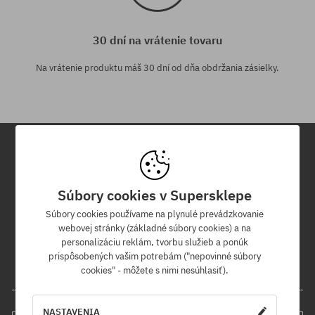
30 dní na vrátenie tovaru
Na vrátenie produktu máš 30 dní od dňa obdržania zásielky.
Newsletter
Súbory cookies v Supersklepe
Prihláste sa na odber nášho newsletteru a ako prvý sa dozviete o
Súbory cookies používame na plynulé prevádzkovanie
nových produktoch a propagačných akciách!
webovej stránky (základné súbory cookies) a na
Navyše získaš zľavový kód -5 % na celú objednávku!
personalizáciu reklám, tvorbu služieb a ponúk
prispôsobených vašim potrebám ("nepovinné súbory
cookies" - môžete s nimi nesúhlasiť).
Tvoja e-mailová adresa
NASTAVENIA