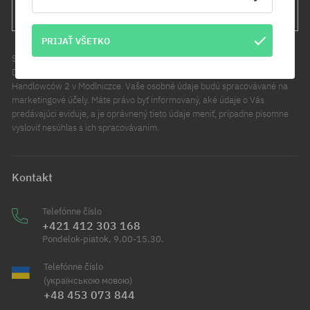
PRIHLÁS SA
PRIJAŤ VŠETKO
Správcom údajov sa na účely tohto vyhlásenia rozumie Cool Sport
Distribution sp. z o.o. Hlavné sídlo spoločnosti sa nachádza pri ul.
Handlowców 2 v Modlniczce. Vaše osobné údaje budú spracovávané na
marketingové účely. Máte právo byť informovaný, aké údaje o Vás
predávajúci eviduje, a je oprávnený tieto údaje meniť, prípadne písomne
vysloviť nesúhlas s ich spracovávaním.
Kontakt
Telefónne číslo
+421 412 303 168
Pondelok-piatok, 9.00-15.30.
Telefónne číslo
(українською мовою)
+48 453 073 844