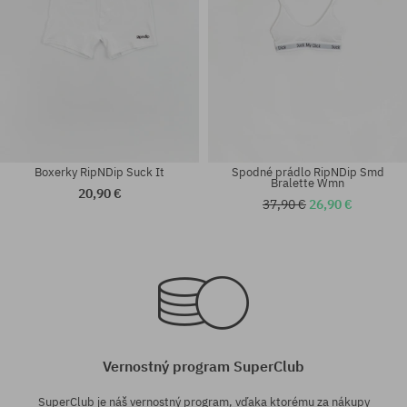
Boxerky RipNDip Suck It
Spodné prádlo RipNDip Smd
Bralette Wmn
20,90 €
37,90 €
26,90 €
Dostupné veľkosti:
Dostupné veľkosti:
M; L; XL
S; M; L; XL
Vernostný program SuperClub
SuperClub je náš vernostný program, vďaka ktorému za nákupy