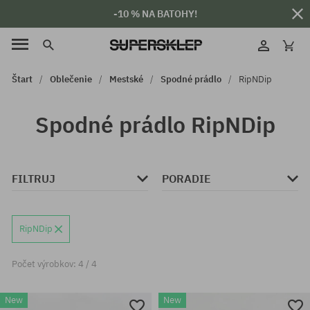
-10 % NA BATOHY!
Štart
Oblečenie
Mestské
Spodné prádlo
RipNDip
Spodné prádlo RipNDip
FILTRUJ
PORADIE
RipNDip
Počet výrobkov: 4 / 4
New
New