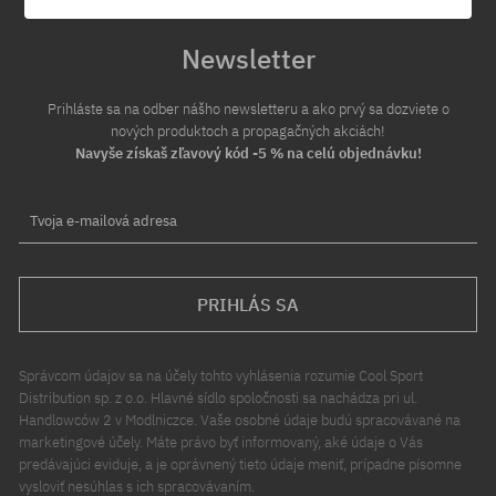
Newsletter
Prihláste sa na odber nášho newsletteru a ako prvý sa dozviete o
nových produktoch a propagačných akciách!
Navyše získaš zľavový kód -5 % na celú objednávku!
Tvoja e-mailová adresa
PRIHLÁS SA
Správcom údajov sa na účely tohto vyhlásenia rozumie Cool Sport
Distribution sp. z o.o. Hlavné sídlo spoločnosti sa nachádza pri ul.
Handlowców 2 v Modlniczce. Vaše osobné údaje budú spracovávané na
marketingové účely. Máte právo byť informovaný, aké údaje o Vás
predávajúci eviduje, a je oprávnený tieto údaje meniť, prípadne písomne
vysloviť nesúhlas s ich spracovávaním.