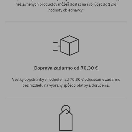
nezľavnených produktov môžeš dostať na svoj účet do 12%
hodnoty objednávky!
Dostupné veľkosti:
Dostupné veľkosti:
S; M; L; XL
M; L
Doprava zadarmo od 70,30 €
Všetky objednávky v hodnote nad 70,30 € odosielame zadarmo
bez rozdielu na vybraný spôsob platby a doručenia.