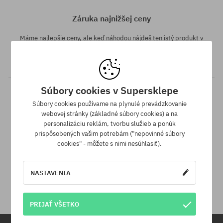
Záruka najnižšej ceny
Máme najlepšie ceny, ale keď náhodou nájdeš ten istý produkt v
inom e-shope a s nižšou cenou - špeciálne pre Teba znížime jeho
cenu!
Súbory cookies v Supersklepe
Súbory cookies používame na plynulé prevádzkovanie
webovej stránky (základné súbory cookies) a na
personalizáciu reklám, tvorbu služieb a ponúk
prispôsobených vašim potrebám ("nepovinné súbory
cookies" - môžete s nimi nesúhlasiť).
30 dní na vrátenie tovaru
NASTAVENIA
Na vrátenie produktu máš 30 dní od dňa obdržania zásielky.
PRIJAŤ VŠETKO