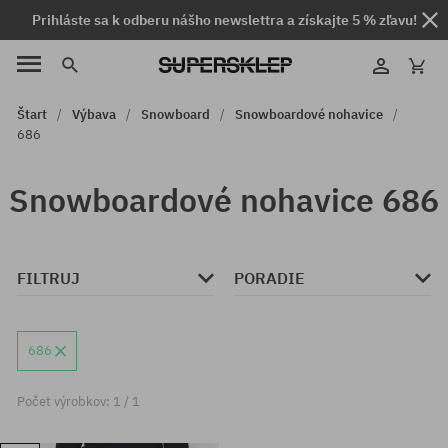
Prihláste sa k odberu nášho newslettra a získajte 5 % zľavu!
Štart
Výbava
Snowboard
Snowboardové nohavice
686
Snowboardové nohavice 686
FILTRUJ
PORADIE
686
Počet výrobkov: 1 / 1