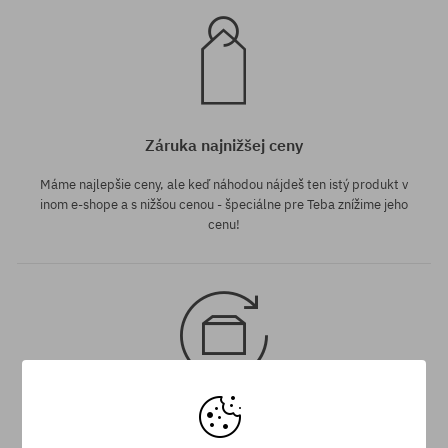
Záruka najnižšej ceny
Máme najlepšie ceny, ale keď náhodou nájdeš ten istý produkt v
inom e-shope a s nižšou cenou - špeciálne pre Teba znížime jeho
cenu!
30 dní na vrátenie tovaru