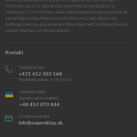
Distribution sp. z o.o. Hlavné sídlo spoločnosti sa nachádza pri ul.
Handlowców 2 v Modlniczce. Vaše osobné údaje budú spracovávané na
marketingové účely. Máte právo byť informovaný, aké údaje o Vás
predávajúci eviduje, a je oprávnený tieto údaje meniť, prípadne písomne
vysloviť nesúhlas s ich spracovávaním.
Kontakt
Telefónne číslo
+421 412 303 168
Pondelok-piatok, 9.00-15.30.
Telefónne číslo
(українською мовою)
+48 453 073 844
E-mailová adresa
info@supersklep.sk