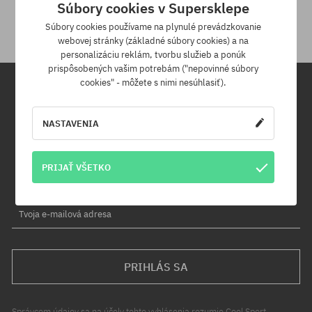
Súbory cookies v Supersklepe
Na vrátenie produktu máš 30 dní od dňa obdržania zásielky.
Súbory cookies používame na plynulé prevádzkovanie
webovej stránky (základné súbory cookies) a na
personalizáciu reklám, tvorbu služieb a ponúk
prispôsobených vašim potrebám ("nepovinné súbory
cookies" - môžete s nimi nesúhlasiť).
Newsletter
NASTAVENIA
Prihláste sa na odber nášho newsletteru a ako prvý sa dozviete o
nových produktoch a propagačných akciách!
PRIJAŤ VŠETKO
Navyše získaš zľavový kód -5 % na celú objednávku!
Tvoja e-mailová adresa
PRIHLÁS SA
Správcom údajov sa na účely tohto vyhlásenia rozumie Cool Sport