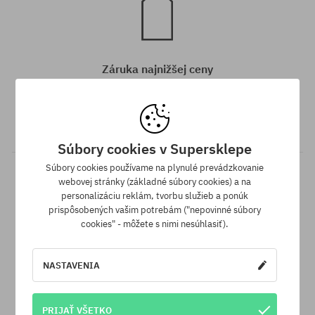
Záruka najnižšej ceny
Máme najlepšie ceny, ale keď náhodou nájdeš ten istý produkt v
inom e-shope a s nižšou cenou - špeciálne pre Teba znížime jeho
cenu!
Súbory cookies v Supersklepe
Súbory cookies používame na plynulé prevádzkovanie
webovej stránky (základné súbory cookies) a na
personalizáciu reklám, tvorbu služieb a ponúk
prispôsobených vašim potrebám ("nepovinné súbory
cookies" - môžete s nimi nesúhlasiť).
30 dní na vrátenie tovaru
NASTAVENIA
Na vrátenie produktu máš 30 dní od dňa obdržania zásielky.
PRIJAŤ VŠETKO