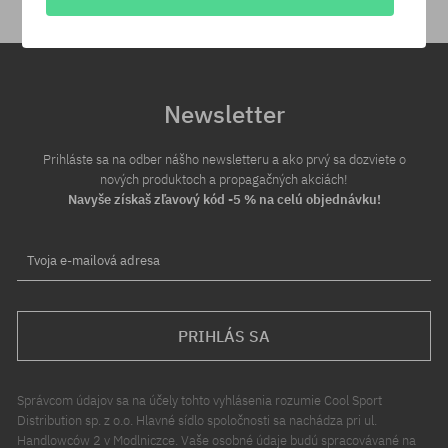
Newsletter
Prihláste sa na odber nášho newsletteru a ako prvý sa dozviete o
nových produktoch a propagačných akciách!
Navyše získaš zľavový kód -5 % na celú objednávku!
Tvoja e-mailová adresa
PRIHLÁS SA
Správcom údajov sa na účely tohto vyhlásenia rozumie Cool Sport
Distribution sp. z o.o. Hlavné sídlo spoločnosti sa nachádza pri ul.
Handlowców 2 v Modlniczce. Vaše osobné údaje budú spracovávané na