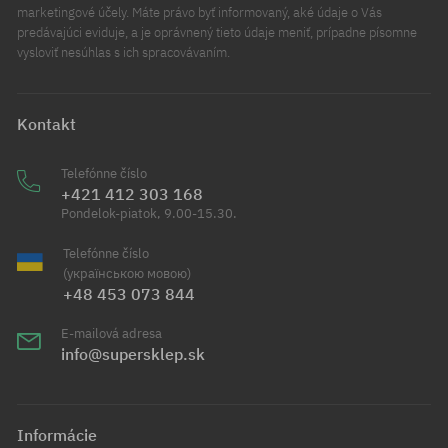
marketingové účely. Máte právo byť informovaný, aké údaje o Vás
predávajúci eviduje, a je oprávnený tieto údaje meniť, prípadne písomne
vysloviť nesúhlas s ich spracovávaním.
Kontakt
Telefónne číslo
+421 412 303 168
Pondelok-piatok, 9.00-15.30.
Telefónne číslo
(українською мовою)
+48 453 073 844
E-mailová adresa
info@supersklep.sk
Informácie