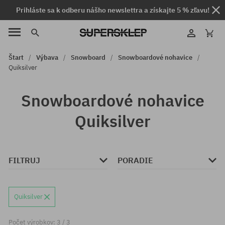
Prihláste sa k odberu nášho newslettra a získajte 5 % zľavu!
Štart
Výbava
Snowboard
Snowboardové nohavice
Quiksilver
Snowboardové nohavice
Quiksilver
FILTRUJ
PORADIE
Quiksilver
Počet výrobkov: 3 / 3