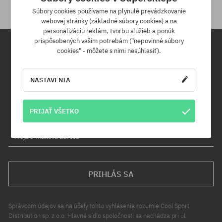
Súbory cookies používame na plynulé prevádzkovanie
webovej stránky (základné súbory cookies) a na
personalizáciu reklám, tvorbu služieb a ponúk
prispôsobených vašim potrebám ("nepovinné súbory
cookies" - môžete s nimi nesúhlasiť).
Newsletter
NASTAVENIA
Prihláste sa na odber nášho newsletteru a ako prvý sa dozviete o
nových produktoch a propagačných akciách!
Navyše získaš zľavový kód -5 % na celú objednávku!
PRIJAŤ VŠETKO
Tvoja e-mailová adresa
PRIHLÁS SA
Správcom údajov sa na účely tohto vyhlásenia rozumie Cool Sport
Distribution sp. z o.o. Hlavné sídlo spoločnosti sa nachádza pri ul.