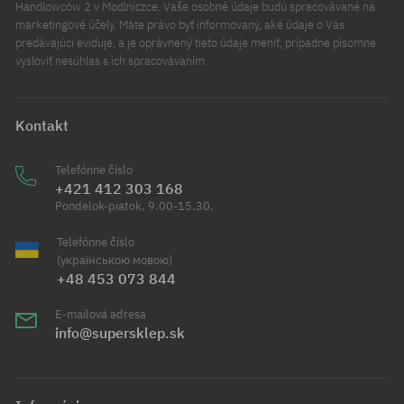
Handlowców 2 v Modlniczce. Vaše osobné údaje budú spracovávané na
marketingové účely. Máte právo byť informovaný, aké údaje o Vás
predávajúci eviduje, a je oprávnený tieto údaje meniť, prípadne písomne
vysloviť nesúhlas s ich spracovávaním.
Kontakt
Telefónne číslo
+421 412 303 168
Pondelok-piatok, 9.00-15.30.
Telefónne číslo
(українською мовою)
+48 453 073 844
E-mailová adresa
info@supersklep.sk