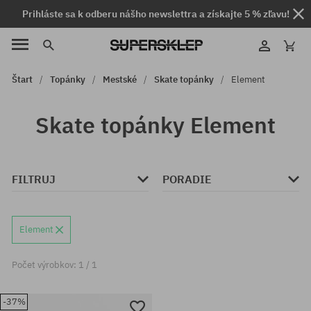
Prihláste sa k odberu nášho newslettra a získajte 5 % zľavu!
Štart
Topánky
Mestské
Skate topánky
Element
Skate topánky Element
FILTRUJ
PORADIE
Element
Počet výrobkov: 1 / 1
-37%