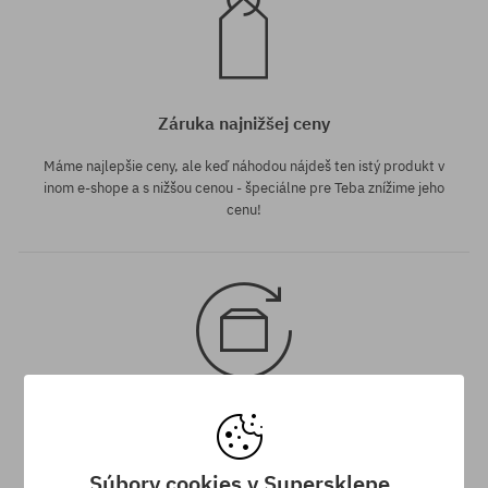
Záruka najnižšej ceny
Máme najlepšie ceny, ale keď náhodou nájdeš ten istý produkt v
inom e-shope a s nižšou cenou - špeciálne pre Teba znížime jeho
cenu!
30 dní na vrátenie tovaru
Na vrátenie produktu máš 30 dní od dňa obdržania zásielky.
Súbory cookies v Supersklepe