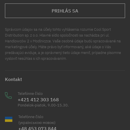
PRIHLÁS SA
Správcom údajov sa na účely tohto vyhlásenia rozumie Cool Sport
Distribution sp. z o.o. Hlavné sídlo spoločnosti sa nachádza pri ul.
Handlowców 2 v Modlniczce. Vaše osobné údaje budú spracovávané na
marketingové účely. Máte právo byť informovaný, aké údaje o Vás
predávajúci eviduje, a je oprávnený tieto údaje meniť, prípadne písomne
vysloviť nesúhlas s ich spracovávaním.
Kontakt
Telefónne číslo
+421 412 303 168
Pondelok-piatok, 9.00-15.30.
Telefónne číslo
(українською мовою)
+48 453 073 844