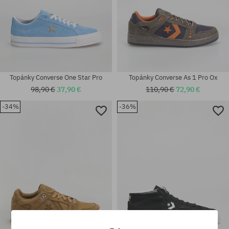
Topánky Converse One Star Pro
Topánky Converse As 1 Pro Ox
98,90 €
37,90 €
110,90 €
72,90 €
-34%
-36%
Dostupné veľkosti:
Dostupné veľkosti:
37; 39.5; 41; 42; 42.5; 43; 44;
46
44.5; 45; 46