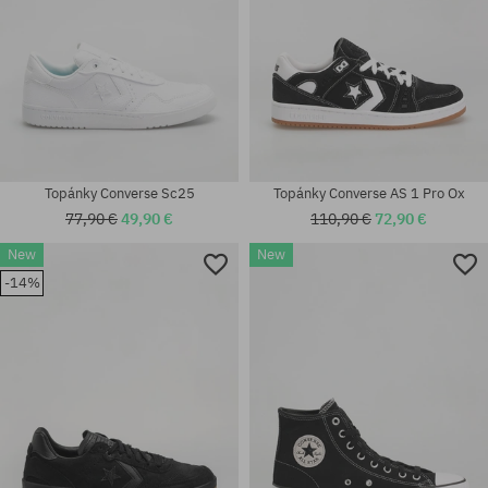
Topánky Converse Sc25
Topánky Converse AS 1 Pro Ox
77,90 €
49,90 €
110,90 €
72,90 €
New
New
-14%
Dostupné veľkosti:
Dostupné veľkosti:
39; 40; 41
41; 42; 42.5; 43; 44.5; 45; 46