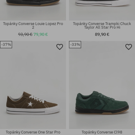
Topánky Converse Louie Lopez Pro
Topánky Converse Trampki Chuck
2
Taylor All Star Pro Hi
93,90 €
79,90 €
89,90 €
-37%
-33%
Dostupné veľkosti:
Dostupné veľkosti:
42; 42.5; 44; 45
42; 42.5; 43; 44; 44.5; 45; 46
Topánky Converse One Star Pro
Topánky Converse Cl98