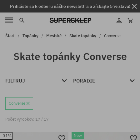
Prihláste sa k odberu nášho newslettra a získajte 5 % zľavu!
Štart
Topánky
Mestské
Skate topánky
Converse
Skate topánky Converse
FILTRUJ
PORADIE
Converse
Počet výrobkov: 17 / 17
New
-31%