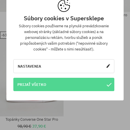
Topánky Converse As-1 Pro
Topánky Converse Louie Lopez Pro
Súbory cookies v Supersklepe
Ox
110,90 €
72,90 €
89,90 €
56,90 €
Súbory cookies používame na plynulé prevádzkovanie
webovej stránky (základné súbory cookies) a na
-61%
personalizáciu reklám, tvorbu služieb a ponúk
Dostupné veľkosti:
Dostupné veľkosti:
prispôsobených vašim potrebám ("nepovinné súbory
42; 44.5
41; 42; 46
cookies" - môžete s nimi nesúhlasiť).
NASTAVENIA
PRIJAŤ VŠETKO
Topánky Converse One Star Pro
98,90 €
37,90 €