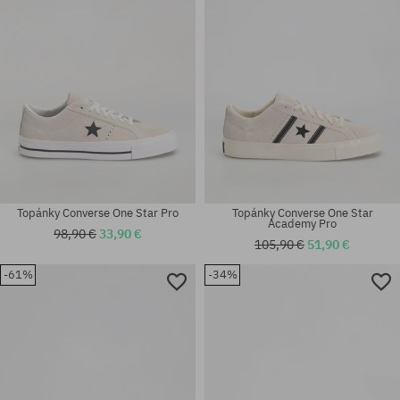
42; 42.5; 44
41; 44
Topánky Converse One Star Pro
Topánky Converse One Star
Academy Pro
98,90 €
33,90 €
105,90 €
51,90 €
-61%
-34%
Dostupné veľkosti:
Dostupné veľkosti:
42.5; 45
41; 42; 42.5; 44.5; 46