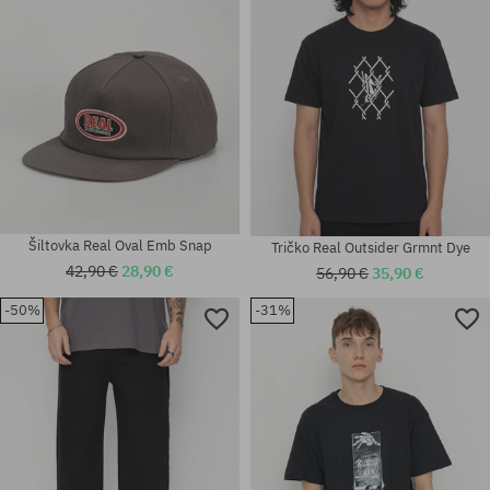
Šiltovka Real Oval Emb Snap
Tričko Real Outsider Grmnt Dye
42,90 €
28,90 €
56,90 €
35,90 €
-50%
-31%
Dostupné veľkosti:
Dostupné veľkosti:
M; L; XL
M; L; XL