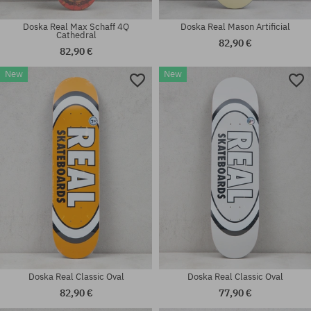
Doska Real Max Schaff 4Q
Doska Real Mason Artificial
Cathedral
82,90 €
82,90 €
New
New
Dostupné veľkosti:
Dostupné veľkosti:
8.38
S; M; L; XL
Doska Real Classic Oval
Doska Real Classic Oval
82,90 €
77,90 €