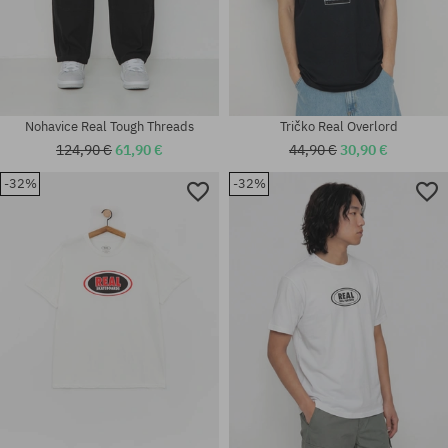
Nohavice Real Tough Threads
Tričko Real Overlord
124,90 €
61,90 €
44,90 €
30,90 €
-32%
-32%
Dostupné veľkosti:
univerzálna veľkosť
M; L; XL