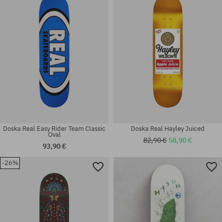
S; M; L; XL; XXL
8.38
Doska Real Easy Rider Team Classic
Doska Real Hayley Juiced
Oval
82,90 €
58,90 €
93,90 €
-26%
Dostupné veľkosti:
Dostupné veľkosti:
8.25
8.5