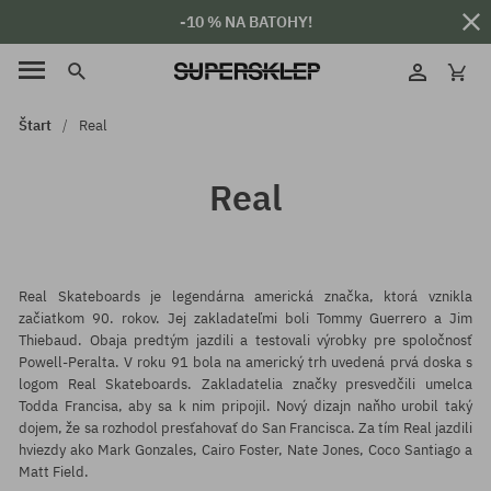
-10 % NA BATOHY!
Štart
Real
Real
Real Skateboards je legendárna americká značka, ktorá vznikla
začiatkom 90. rokov. Jej zakladateľmi boli Tommy Guerrero a Jim
Thiebaud. Obaja predtým jazdili a testovali výrobky pre spoločnosť
Powell-Peralta. V roku 91 bola na americký trh uvedená prvá doska s
logom Real Skateboards. Zakladatelia značky presvedčili umelca
Todda Francisa, aby sa k nim pripojil. Nový dizajn naňho urobil taký
dojem, že sa rozhodol presťahovať do San Francisca. Za tím Real jazdili
hviezdy ako Mark Gonzales, Cairo Foster, Nate Jones, Coco Santiago a
Matt Field.