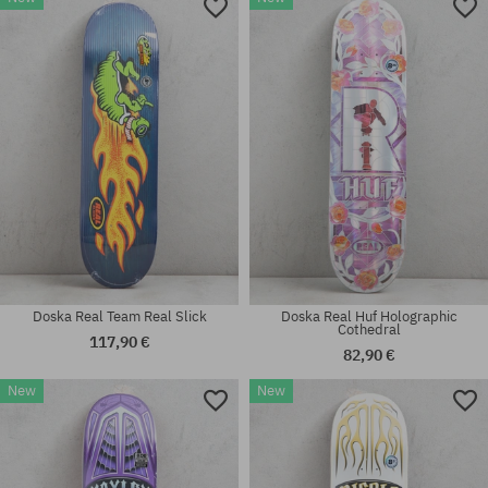
Dostupné veľkosti:
Dostupné veľkosti:
M; L; XL
M; L; XL
Doska Real Team Real Slick
Doska Real Huf Holographic
Cothedral
117,90 €
82,90 €
New
New
Dostupné veľkosti:
Dostupné veľkosti:
8.5
8.25