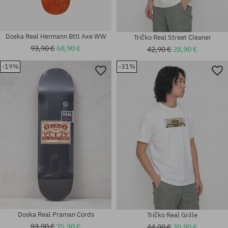
Doska Real Hermann Bttl Axe WW
Tričko Real Street Cleaner
93,90 €
68,90 €
42,90 €
28,90 €
-19%
-31%
Dostupné veľkosti:
Dostupné veľkosti:
8.38
8.28
Doska Real Praman Cords
Tričko Real Grille
93,90 €
75,90 €
44,90 €
30,90 €