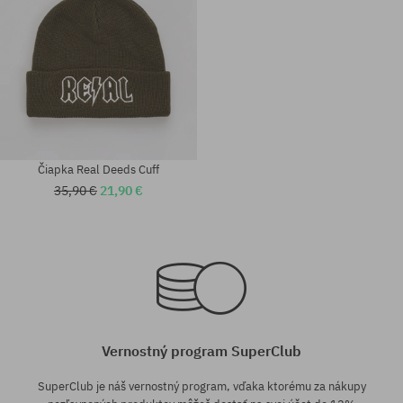
Čiapka Real Deeds Cuff
35,90 €
21,90 €
Dostupné veľkosti:
Dostupné veľkosti:
M; L
M; L; XL
Vernostný program SuperClub
SuperClub je náš vernostný program, vďaka ktorému za nákupy