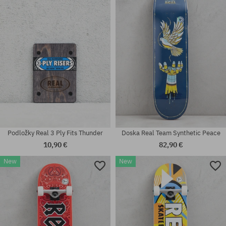
8.25
8.0
Podložky Real 3 Ply Fits Thunder
Doska Real Team Synthetic Peace
10,90 €
82,90 €
New
New
Dostupné veľkosti:
Dostupné veľkosti:
7.5
¼