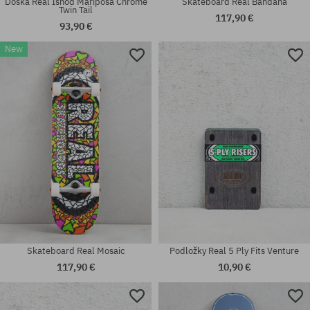
Doska Real Ishod Mariposa Chrome
Skateboard Real Bandana
Twin Tail
117,90 €
93,90 €
New
Dostupné veľkosti:
Dostupné veľkosti:
8.5
8.25
Skateboard Real Mosaic
Podložky Real 5 Ply Fits Venture
117,90 €
10,90 €
Dostupné veľkosti:
Dostupné veľkosti: