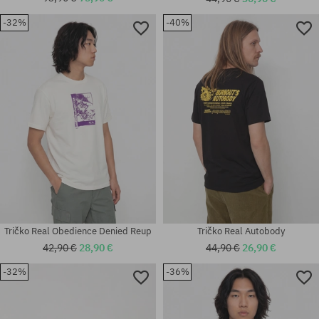
-32%
-40%
Dostupné veľkosti:
Dostupné veľkosti:
8.06
M
Tričko Real Obedience Denied Reup
Tričko Real Autobody
42,90 €
28,90 €
44,90 €
26,90 €
-32%
-36%
Dostupné veľkosti:
Dostupné veľkosti:
8.5
M; L; XL; XXL