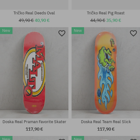
Tričko Real Deeds Oval
Tričko Real Pig Roast
49,90 €
40,90 €
44,90 €
35,90 €
New
New
Dostupné veľkosti:
Dostupné veľkosti:
M; L; XL
30; 32; 34; 36
Doska Real Praman Favorite Skater
Doska Real Team Real Slick
117,90 €
117,90 €
New
New