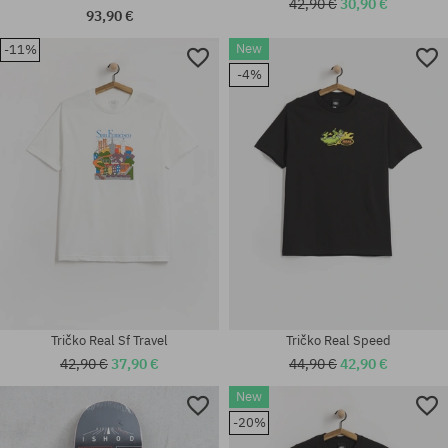
42,90 €
30,90 €
93,90 €
New
-11%
-4%
Tričko Real Sf Travel
Tričko Real Speed
42,90 €
37,90 €
44,90 €
42,90 €
New
Dostupné veľkosti:
Dostupné veľkosti:
-20%
8.5
M; L; XL