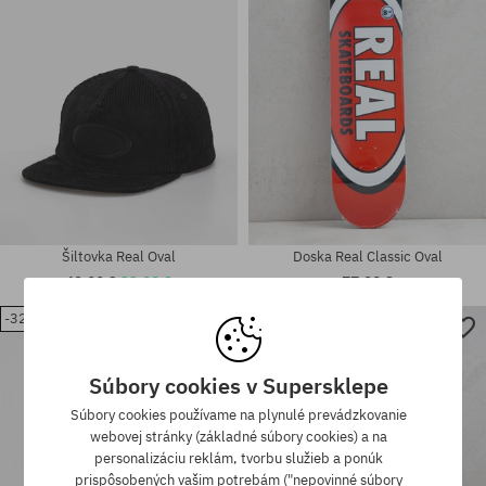
Šiltovka Real Oval
Doska Real Classic Oval
42,90 €
33,90 €
77,90 €
-32%
Dostupné veľkosti:
Dostupné veľkosti:
8.06; 8.38
8.5
Súbory cookies v Supersklepe
Súbory cookies používame na plynulé prevádzkovanie
webovej stránky (základné súbory cookies) a na
personalizáciu reklám, tvorbu služieb a ponúk
prispôsobených vašim potrebám ("nepovinné súbory