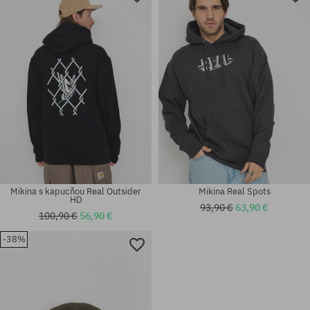
Dostupné veľkosti:
Dostupné veľkosti:
M; XL
M; L; XL
Mikina s kapucňou Real Outsider
Mikina Real Spots
HD
93,90 €
63,90 €
100,90 €
56,90 €
-38%
Dostupné veľkosti:
Dostupné veľkosti:
M; L; XL
S; M; L; XL