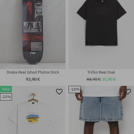
Doska Real Ishod Photos Slick
Tričko Real Oval
93,90 €
44,90 €
35,90 €
New
-18%
-20%
Dostupné veľkosti:
Dostupné veľkosti:
M; XL
M; L; XL