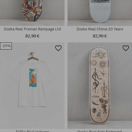
Doska Real Praman Rampage Ltd
Doska Real Chima 20 Years
82,90 €
82,90 €
-29%
Dostupné veľkosti:
Dostupné veľkosti:
8.06
8.5
Tričko Real Volcano
Doska Real Kyle Engraved