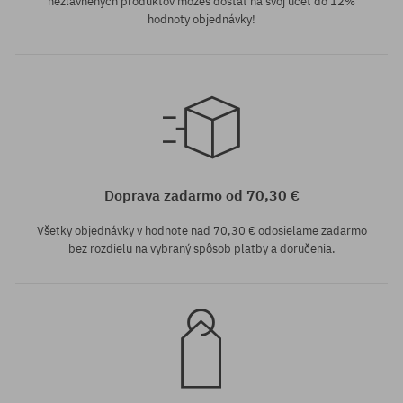
nezľavnených produktov môžeš dostať na svoj účet do 12%
hodnoty objednávky!
univerzálna veľkosť
Doprava zadarmo od 70,30 €
Všetky objednávky v hodnote nad 70,30 € odosielame zadarmo
bez rozdielu na vybraný spôsob platby a doručenia.