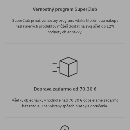
Vernostný program SuperClub
SuperClub je náš vernostný program, vďaka ktorému za nákupy
nezľavnených produktov môžeš dostať na svoj účet do 12%
hodnoty objednávky!
Dostupné veľkosti:
Dostupné veľkosti:
¼
1/8
Doprava zadarmo od 70,30 €
Všetky objednávky v hodnote nad 70,30 € odosielame zadarmo
bez rozdielu na vybraný spôsob platby a doručenia.