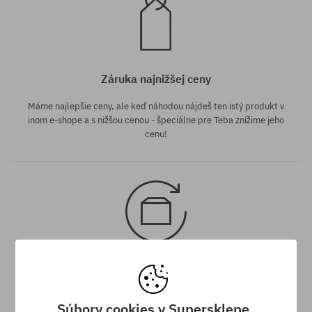
Záruka najnižšej ceny
Máme najlepšie ceny, ale keď náhodou nájdeš ten istý produkt v
inom e-shope a s nižšou cenou - špeciálne pre Teba znížime jeho
cenu!
30 dní na vrátenie tovaru
Na vrátenie produktu máš 30 dní od dňa obdržania zásielky.
Súbory cookies v Supersklepe