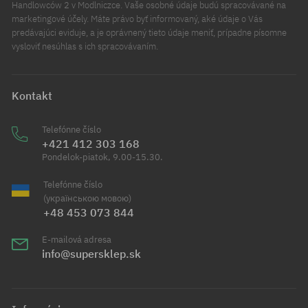
Handlowców 2 v Modlniczce. Vaše osobné údaje budú spracovávané na
marketingové účely. Máte právo byť informovaný, aké údaje o Vás
predávajúci eviduje, a je oprávnený tieto údaje meniť, prípadne písomne
vysloviť nesúhlas s ich spracovávaním.
Kontakt
Telefónne číslo
+421 412 303 168
Pondelok-piatok, 9.00-15.30.
Telefónne číslo
(українською мовою)
+48 453 073 844
E-mailová adresa
info@supersklep.sk