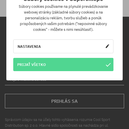
Súbory cookies používame na plynulé prevádzkovanie
webovej stránky (základné súbory cookies) a na
personalizáciu reklám, tvorbu služieb a ponúk
prispôsobených vašim potrebám ("nepovinné súbory
cookies" - môžete s nimi nesúhlasiť).
Newsletter
NASTAVENIA
Prihláste sa na odber nášho newsletteru a ako prvý sa dozviete o
nových produktoch a propagačných akciách!
Navyše získaš zľavový kód -5 % na celú objednávku!
PRIJAŤ VŠETKO
Tvoja e-mailová adresa
PRIHLÁS SA
Správcom údajov sa na účely tohto vyhlásenia rozumie Cool Sport
Distribution sp. z o.o. Hlavné sídlo spoločnosti sa nachádza pri ul.