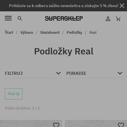
Prihláste sa k odberu nášho newslettra a získajte 5 % zľavu!
Štart
Výbava
Skateboard
Podložky
Real
Podložky Real
FILTRUJ
PORADIE
Real
Počet výrobkov: 2 / 2